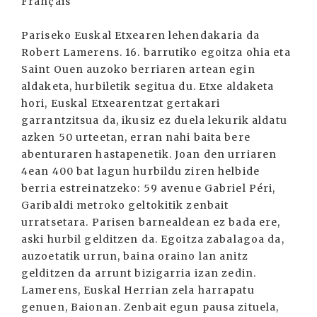
Français
Pariseko Euskal Etxearen lehendakaria da
Robert Lamerens. 16. barrutiko egoitza ohia eta
Saint Ouen auzoko berriaren artean egin
aldaketa, hurbiletik segitua du. Etxe aldaketa
hori, Euskal Etxearentzat gertakari
garrantzitsua da, ikusiz ez duela lekurik aldatu
azken 50 urteetan, erran nahi baita bere
abenturaren hastapenetik. Joan den urriaren
4ean 400 bat lagun hurbildu ziren helbide
berria estreinatzeko: 59 avenue Gabriel Péri,
Garibaldi metroko geltokitik zenbait
urratsetara. Parisen barnealdean ez bada ere,
aski hurbil gelditzen da. Egoitza zabalagoa da,
auzoetatik urrun, baina oraino lan anitz
gelditzen da arrunt bizigarria izan zedin.
Lamerens, Euskal Herrian zela harrapatu
genuen, Baionan. Zenbait egun pausa zituela,