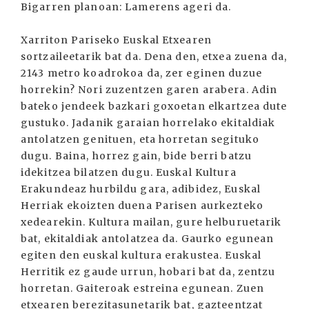
Bigarren planoan: Lamerens ageri da.
Xarriton Pariseko Euskal Etxearen
sortzaileetarik bat da. Dena den, etxea zuena da,
2143 metro koadrokoa da, zer eginen duzue
horrekin? Nori zuzentzen garen arabera. Adin
bateko jendeek bazkari goxoetan elkartzea dute
gustuko. Jadanik garaian horrelako ekitaldiak
antolatzen genituen, eta horretan segituko
dugu. Baina, horrez gain, bide berri batzu
idekitzea bilatzen dugu. Euskal Kultura
Erakundeaz hurbildu gara, adibidez, Euskal
Herriak ekoizten duena Parisen aurkezteko
xedearekin. Kultura mailan, gure helburuetarik
bat, ekitaldiak antolatzea da. Gaurko egunean
egiten den euskal kultura erakustea. Euskal
Herritik ez gaude urrun, hobari bat da, zentzu
horretan. Gaiteroak estreina egunean. Zuen
etxearen berezitasunetarik bat, gazteentzat