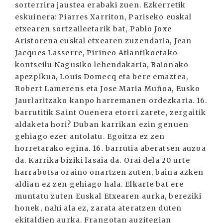
sorterrira jaustea erabaki zuen. Ezkerretik
eskuinera: Piarres Xarriton, Pariseko euskal
etxearen sortzaileetarik bat, Pablo Joxe
Aristorena euskal etxearen zuzendaria, Jean
Jacques Lasserre, Pirineo Atlantikoetako
kontseilu Nagusiko lehendakaria, Baionako
apezpikua, Louis Domecq eta bere emaztea,
Robert Lamerens eta Jose Maria Muñoa, Eusko
Jaurlaritzako kanpo harremanen ordezkaria. 16.
barrutitik Saint Ouenera etorri zarete, zergaitik
aldaketa hori? Duban karrikan ezin genuen
gehiago ezer antolatu. Egoitza ez zen
horretarako egina. 16. barrutia aberatsen auzoa
da. Karrika biziki lasaia da. Orai dela 20 urte
harrabotsa oraino onartzen zuten, baina azken
aldian ez zen gehiago hala. Elkarte bat ere
muntatu zuten Euskal Etxearen aurka, bereziki
honek, nahi ala ez, zarata ateratzen duten
ekitaldien aurka. Frangotan auzitegian