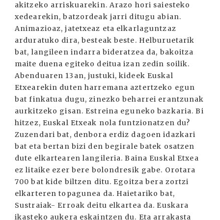
akitzeko arriskuarekin. Arazo hori saiesteko
xedearekin, batzordeak jarri ditugu abian.
Animazioaz, jatetxeaz eta elkarlaguntzaz
arduratuko dira, besteak beste. Helburuetarik
bat, langileen indarra bideratzea da, bakoitza
maite duena egiteko deitua izan zedin soilik.
Abenduaren 13an, justuki, kideek Euskal
Etxearekin duten harremana aztertzeko egun
bat finkatua dugu, zinezko beharrei erantzunak
aurkitzeko gisan. Estreina eguneko bazkaria. Bi
hitzez, Euskal Etxeak nola funtzionatzen du?
Zuzendari bat, denbora erdiz dagoen idazkari
bat eta bertan bizi den begirale batek osatzen
dute elkartearen langileria. Baina Euskal Etxea
ez litaike ezer bere bolondresik gabe. Orotara
700 bat kide biltzen ditu. Egoitza bera zortzi
elkarteren topagunea da. Haietariko bat,
Sustraiak- Erroak deitu elkartea da. Euskara
ikasteko aukera eskaintzen du. Eta arrakasta