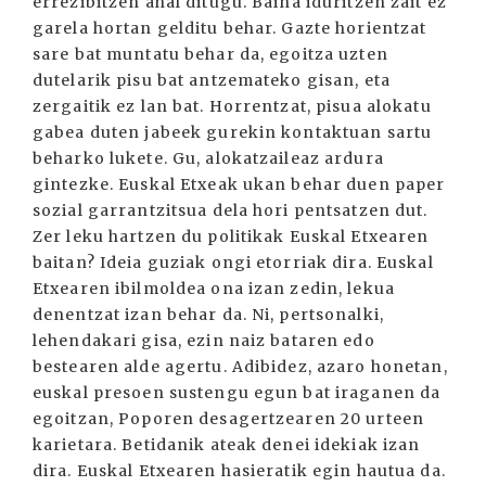
errezibitzen ahal ditugu. Baina iduritzen zait ez
garela hortan gelditu behar. Gazte horientzat
sare bat muntatu behar da, egoitza uzten
dutelarik pisu bat antzemateko gisan, eta
zergaitik ez lan bat. Horrentzat, pisua alokatu
gabea duten jabeek gurekin kontaktuan sartu
beharko lukete. Gu, alokatzaileaz ardura
gintezke. Euskal Etxeak ukan behar duen paper
sozial garrantzitsua dela hori pentsatzen dut.
Zer leku hartzen du politikak Euskal Etxearen
baitan? Ideia guziak ongi etorriak dira. Euskal
Etxearen ibilmoldea ona izan zedin, lekua
denentzat izan behar da. Ni, pertsonalki,
lehendakari gisa, ezin naiz bataren edo
bestearen alde agertu. Adibidez, azaro honetan,
euskal presoen sustengu egun bat iraganen da
egoitzan, Poporen desagertzearen 20 urteen
karietara. Betidanik ateak denei idekiak izan
dira. Euskal Etxearen hasieratik egin hautua da.