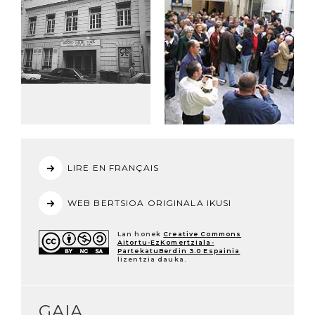
LIRE EN FRANÇAIS
WEB BERTSIOA ORIGINALA IKUSI
Lan honek
Creative Commons
Aitortu-EzKomertziala-
PartekatuBerdin 3.0 Espainia
lizentzia dauka.
GAIA