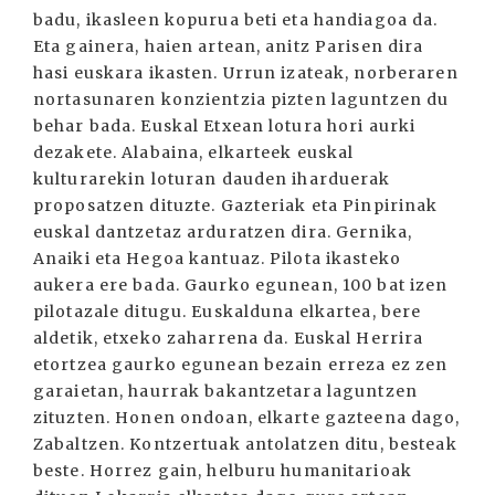
badu, ikasleen kopurua beti eta handiagoa da.
Eta gainera, haien artean, anitz Parisen dira
hasi euskara ikasten. Urrun izateak, norberaren
nortasunaren konzientzia pizten laguntzen du
behar bada. Euskal Etxean lotura hori aurki
dezakete. Alabaina, elkarteek euskal
kulturarekin loturan dauden iharduerak
proposatzen dituzte. Gazteriak eta Pinpirinak
euskal dantzetaz arduratzen dira. Gernika,
Anaiki eta Hegoa kantuaz. Pilota ikasteko
aukera ere bada. Gaurko egunean, 100 bat izen
pilotazale ditugu. Euskalduna elkartea, bere
aldetik, etxeko zaharrena da. Euskal Herrira
etortzea gaurko egunean bezain erreza ez zen
garaietan, haurrak bakantzetara laguntzen
zituzten. Honen ondoan, elkarte gazteena dago,
Zabaltzen. Kontzertuak antolatzen ditu, besteak
beste. Horrez gain, helburu humanitarioak