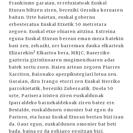
Frankismo garaian, errefuxiatuak Euskal
Etxean biltzen ziren, bereziki Gernika koruaren
baitan. Urte haietan, euskal gobernu
erbesteratua Euskal Etxetik 50 metrotara
zegoen. Euskal etxe ohiaren aitzina. Estreina
eguna Euskal Etxean berean eman meza batekin
hasi zen, zehazki, zer harreman dauka elkarteak
Elizarekin? Elkartea bera, MRJC, Baserriko
gazteria giristinoaren mugimenduaren adar
batek sortu zuen. Haien artean zegoen Piarres
Xarriton, Baionako apezpikutegiari lotua zen.
Garaian, diru frango etorri zen Euskal Herriko
parrokietatik, bereziki Zuberoatik. Duela 50
urte, Parisera iristen ziren euskaldunak
Iparraldeko barnekaldekoak ziren batez ere.
Bestalde, euskaldunen omonier bat egon da
Parisen, eta luzaz Euskal Etxean bertan bizi izan
da. Gaur egun, euskaldunen omonier bat beti
bada, baina ez da gehiago egoitzan bizi.