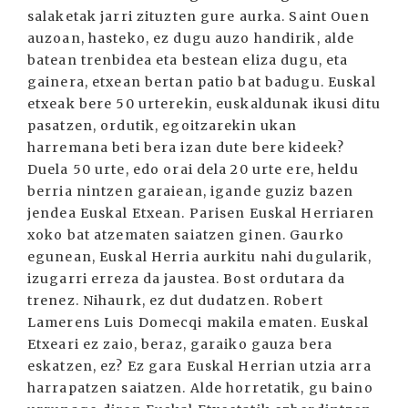
salaketak jarri zituzten gure aurka. Saint Ouen
auzoan, hasteko, ez dugu auzo handirik, alde
batean trenbidea eta bestean eliza dugu, eta
gainera, etxean bertan patio bat badugu. Euskal
etxeak bere 50 urterekin, euskaldunak ikusi ditu
pasatzen, ordutik, egoitzarekin ukan
harremana beti bera izan dute bere kideek?
Duela 50 urte, edo orai dela 20 urte ere, heldu
berria nintzen garaiean, igande guziz bazen
jendea Euskal Etxean. Parisen Euskal Herriaren
xoko bat atzematen saiatzen ginen. Gaurko
egunean, Euskal Herria aurkitu nahi dugularik,
izugarri erreza da jaustea. Bost ordutara da
trenez. Nihaurk, ez dut dudatzen. Robert
Lamerens Luis Domecqi makila ematen. Euskal
Etxeari ez zaio, beraz, garaiko gauza bera
eskatzen, ez? Ez gara Euskal Herrian utzia arra
harrapatzen saiatzen. Alde horretatik, gu baino