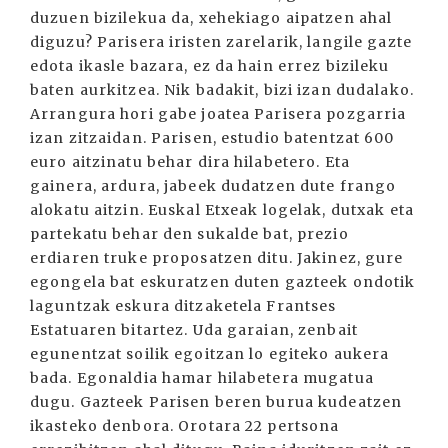
duzuen bizilekua da, xehekiago aipatzen ahal
diguzu? Parisera iristen zarelarik, langile gazte
edota ikasle bazara, ez da hain errez bizileku
baten aurkitzea. Nik badakit, bizi izan dudalako.
Arrangura hori gabe joatea Parisera pozgarria
izan zitzaidan. Parisen, estudio batentzat 600
euro aitzinatu behar dira hilabetero. Eta
gainera, ardura, jabeek dudatzen dute frango
alokatu aitzin. Euskal Etxeak logelak, dutxak eta
partekatu behar den sukalde bat, prezio
erdiaren truke proposatzen ditu. Jakinez, gure
egongela bat eskuratzen duten gazteek ondotik
laguntzak eskura ditzaketela Frantses
Estatuaren bitartez. Uda garaian, zenbait
egunentzat soilik egoitzan lo egiteko aukera
bada. Egonaldia hamar hilabetera mugatua
dugu. Gazteek Parisen beren burua kudeatzen
ikasteko denbora. Orotara 22 pertsona