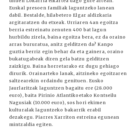
dituen Lokarria elkartea dago gure artean.
Euskal presoen familiak laguntzeko lanean
dabil. Bestalde, hilabetero Elgar aldizkaria
argitaratzen du etxeak. Urriaren 4an egoitza
berria estreinatu zenuten 400 bat lagun
hurbildu zirela, baina egoitza bera, ez da oraino
arras bururatua, anitz gelditzen da? Kanpo
guztia berriz egin behar da eta gainera, oraino
bukatugabeak diren gela batzu gelditzen
zaizkigu. Baina horretarako ez dugu gehiago
dirurik. Orainarteko lanak, aitzineko egoitzaren
saltzearekin ordaindu genituen. Eusko
Jaurlaritzak laguntzen bagaitu ere (28.000
euro), baita Pirinio Atlantikoetako Kontseilu
Nagusiak (10.000 euro), sos hori ekimen
kulturalak laguntzeko bakarrik erabil
dezakegu. Piarres Xarriton estreina egunean
mintzaldia egiten.