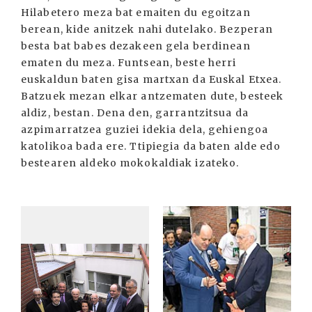
Hilabetero meza bat emaiten du egoitzan
berean, kide anitzek nahi dutelako. Bezperan
besta bat babes dezakeen gela berdinean
ematen du meza. Funtsean, beste herri
euskaldun baten gisa martxan da Euskal Etxea.
Batzuek mezan elkar antzematen dute, besteek
aldiz, bestan. Dena den, garrantzitsua da
azpimarratzea guziei idekia dela, gehiengoa
katolikoa bada ere. Ttipiegia da baten alde edo
bestearen aldeko mokokaldiak izateko.