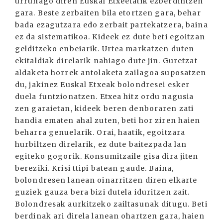
urrunago diren Euskal Etxeetatik ezberdintzen
gara. Beste zerbaiten bila etortzen gara, behar
bada ezagutzara edo zerbait partekatzera, baina
ez da sistematikoa. Kideek ez dute beti egoitzan
gelditzeko enbeiarik. Urtea markatzen duten
ekitaldiak direlarik nahiago dute jin. Guretzat
aldaketa horrek antolaketa zailagoa suposatzen
du, jakinez Euskal Etxeak bolondresei esker
duela funtzionatzen. Etxea hitz ordu nagusia
zen garaietan, kideek beren denboraren zati
handia ematen ahal zuten, beti hor ziren haien
beharra genuelarik. Orai, haatik, egoitzara
hurbiltzen direlarik, ez dute baitezpada lan
egiteko gogorik. Konsumitzaile gisa dira jiten
bereziki. Krisi ttipi batean gaude. Baina,
bolondresen lanean oinarritzen diren elkarte
guziek gauza bera bizi dutela iduritzen zait.
Bolondresak aurkitzeko zailtasunak ditugu. Beti
berdinak ari direla lanean ohartzen gara, haien