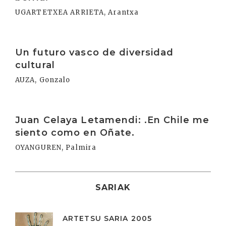
UGARTETXEA ARRIETA, Arantxa
Irakurri
Un futuro vasco de diversidad
cultural
AUZA, Gonzalo
Irakurri
Juan Celaya Letamendi: .En Chile me
siento como en Oñate.
OYANGUREN, Palmira
SARIAK
ARTETSU SARIA 2005