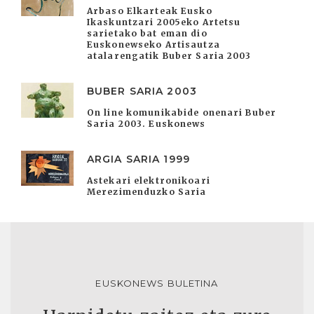
Arbaso Elkarteak Eusko
Ikaskuntzari 2005eko Artetsu
sarietako bat eman dio
Euskonewseko Artisautza
atalarengatik Buber Saria 2003
BUBER SARIA 2003
On line komunikabide onenari Buber
Saria 2003. Euskonews
ARGIA SARIA 1999
Astekari elektronikoari
Merezimenduzko Saria
EUSKONEWS BULETINA