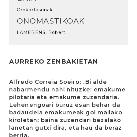
Orokortasunak
ONOMASTIKOAK
LAMERENS, Robert
AURREKO ZENBAKIETAN
Irakurri
Alfredo Correia Soeiro: .Bi alde
nabarmendu nahi nituzke: emakume
pilotaria eta emakume zuzendaria.
Lehenengoari buruz esan behar da
badaudela emakumeak goi mailako
kiroletan; baina zuzendari bezalako
lanetan gutxi dira, eta hau da beraz
berria.