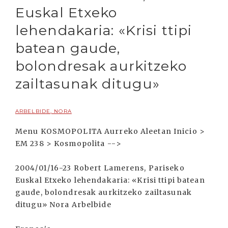
Euskal Etxeko
lehendakaria: «Krisi ttipi
batean gaude,
bolondresak aurkitzeko
zailtasunak ditugu»
ARBELBIDE, NORA
Menu KOSMOPOLITA Aurreko Aleetan Inicio >
EM 238 > Kosmopolita -->
2004/01/16-23 Robert Lamerens, Pariseko
Euskal Etxeko lehendakaria: «Krisi ttipi batean
gaude, bolondresak aurkitzeko zailtasunak
ditugu» Nora Arbelbide