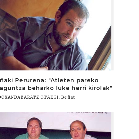
Iñaki Perurena: "Atleten pareko
laguntza beharko luke herri kirolak"
DOXANDABARATZ OTAEGI, Beñat
rakurri