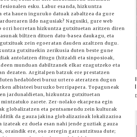
ofesionalen esku. Labur esanda, hizkuntza
ea eta hauen inguruko datuak zabaltzea da gure
jardueraren ildo nagusiak? Nagusiki, gure web
 orri horretan hizkuntza gutxituetan aritzen diren
sunak biltzen dituen datu-basea daukagu, eta
gutxituak zein egoeratan dauden azaltzen dugu.
zkuntza gutxituekin zerikusia duten beste gune
diak antolatzen ditugu (hitzaldi eta sinposioak,
bideen munduan dabiltzanek elkar ezagutzeko eta
an dezaten. Argitalpen batzuk ere prestatzen
rduten hedabideei buruz urtero ateratzen dugun
azken albisteei buruzko berripapera. Topaguneak
n jardunaldietan, hizkuntza gutxituetan
 mintzatuko zarete. Zer-nolako ekarpena egin
ak globalizatzen eta pentsamendu zein kulturak
I
ditik da gauza jakina globalizazioak lokalizazioa
a izateak ez duela esan nahi jende guztiak gauza
, oraindik ere, oso zeregin garrantzitsua dute;