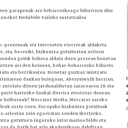
I
een garapenak are beharrezkoago bihurtzen ditu
guneko1 Hedabide Saileko sustatzailea
o-prozesuak eta Interneten etorrerak aldaketa
, eta, bereziki, hizkuntza gutxituetan aritzen
mundua goitik behera aldatu duen prozesu honetan
hartzen ari den heinean, behar-beharrezko bihurtu
ratu eta berrikustea. Honetaz guztiaz mintzatu
rtsitatean daukan bulegoan, Aberystwyth herrian,
antolatu dituen jardunaldietan (azaroaren 28 eta
arte hartzeko Euskal Herrira etortzear denean.
ere helburuak? Mercator Media, Mercator sareko
deak sortu zuen, Europako hizkuntza gutxituak
ko arloetan zein egoeratan zeuden ikertzeko.
tza gutxituen inguruko informazioa bildu eta
I
tzea da, batik bat arlo akademikoan dabiltzan