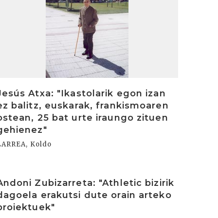
Jesús Atxa: "Ikastolarik egon izan
ez balitz, euskarak, frankismoaren
ostean, 25 bat urte iraungo zituen
gehienez"
LARREA, Koldo
rakurri
Andoni Zubizarreta: "Athletic bizirik
dagoela erakutsi dute orain arteko
proiektuek"