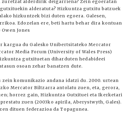
zuretzat alderdirik deigarriena? Zein egoeratan
utxituekin alderatuta? Hizkuntza gutxitu batzuek
alako hizkuntzek bizi duten egoera. Galesen,
rrikoa. Edozelan ere, beti hartu behar dira kontuan
e Owen Jones
r kargua du Galesko Unibertsitateko Mercator
rcator Media Forum (University of Wales Press)
hizkuntza gutxituetan diharduten hedabideei
Batasun osoan zehar banatzen dute.
u zein komunikazio andana idatzi du. 2000. urtean
zko Mercator Biltzarra antolatu zuen, eta, gerora,
en; horrez gain, Hizkuntza Gutxituei eta Ikerketari
restatu zuen (2003ko apirila, Aberystwyth, Gales).
tzen dituen federazioa da Topagunea.