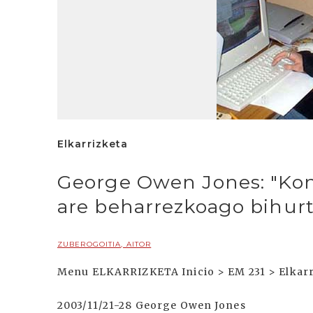
Elkarrizketa
George Owen Jones: "Ko
are beharrezkoago bihurt
ZUBEROGOITIA, AITOR
Menu ELKARRIZKETA Inicio > EM 231 > Elkarr
2003/11/21-28 George Owen Jones