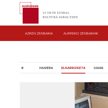
25 URTE
EUSKAL
KULTURA
ZABALTZEN
AZKEN
ZENBAKIA
AURREKO
ZENBAKIAK
HASIERA
ELKARRIZKETA
GAIAK