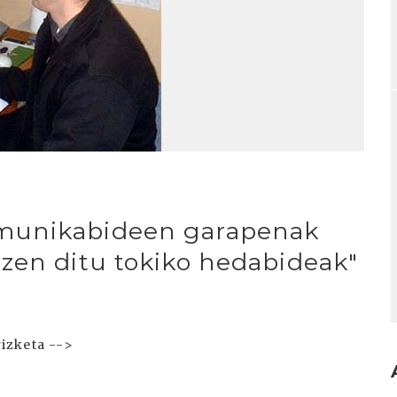
munikabideen garapenak
zen ditu tokiko hedabideak"
izketa -->