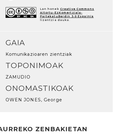
Lan honek
Creative Commons
Aitortu-EzKomertziala-
PartekatuBerdin 3.0 Espainia
lizentzia dauka.
GAIA
Komunikazioaren zientziak
TOPONIMOAK
ZAMUDIO
ONOMASTIKOAK
OWEN JONES, George
AURREKO ZENBAKIETAN