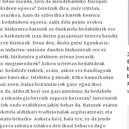
tz bitan esanda, zein da mendebaldeko Europan
ideen egoera? Zeintzuk dira, zure iritzian,
otarikoa, hain da ezberdina batetik bestera
 hedabideen egoera, zaila dela puntu orokor
ar hizkuntza batzuek ez daukatela hedabiderik ere.
o hizkuntzek izan duten garapenari interes handiz
oren hiztunek. Dena den, duela gutxi Egunkaria-
ean indartsu-antzean dauden hizkuntzak ere ez
tetik, hizkuntza gutxituen artean joerarik
ken mugimenduek? Azken urteetan hedabideak
u: hedabide txikiek, orain, askoz ere handiagoak
sate baterako, telebista galesak, 80ko hamarkadan
har zuen, baina britainiarrek gaur egun ikus
u da. Alderdi hori oso garrantzitsua da hedabide
eta teknologia berriek esparru horretan? Internetek
riek ondo erabiltzen jakin behar da. Batzuek esaten
I
ketela aldizkari tradizionalak argitaratzeari, eta
estatu beharko. Aukera hori, hala ere, ez da jende
goera zehatza zelakoa den ikusi beharra dago