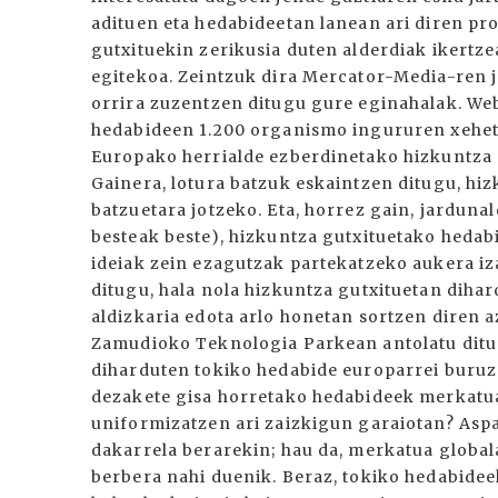
adituen eta hedabideetan lanean ari diren pr
gutxituekin zerikusia duten alderdiak ikertz
egitekoa. Zeintzuk dira Mercator-Media-ren 
orrira zuzentzen ditugu gure eginahalak. Web
hedabideen 1.200 organismo ingururen xeheta
Europako herrialde ezberdinetako hizkuntza 
Gainera, lotura batzuk eskaintzen ditugu, hi
batzuetara jotzeko. Eta, horrez gain, jardunal
besteak beste), hizkuntza gutxituetako heda
ideiak zein ezagutzak partekatzeko aukera iz
ditugu, hala nola hizkuntza gutxituetan diha
aldizkaria edota arlo honetan sortzen diren 
Zamudioko Teknologia Parkean antolatu ditue
diharduten tokiko hedabide europarrei buruz
dezakete gisa horretako hedabideek merkatu
uniformizatzen ari zaizkigun garaiotan? Aspal
dakarrela berarekin; hau da, merkatua global
berbera nahi duenik. Beraz, tokiko hedabideek