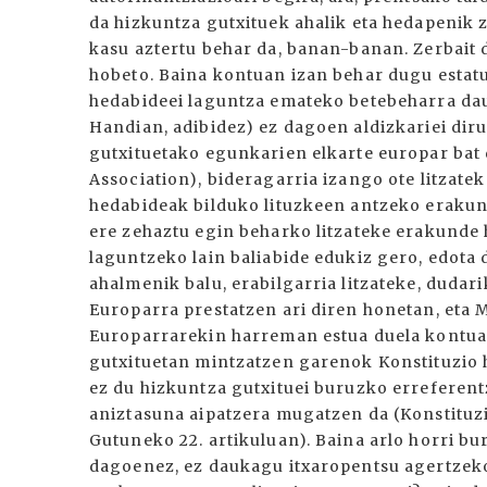
da hizkuntza gutxituek ahalik eta hedapenik 
kasu aztertu behar da, banan-banan. Zerbait
hobeto. Baina kontuan izan behar dugu estat
hedabideei laguntza emateko betebeharra dauk
Handian, adibidez) ez dagoen aldizkariei dir
gutxituetako egunkarien elkarte europar bat 
Association), bideragarria izango ote litzate
hedabideak bilduko lituzkeen antzeko erakund
ere zehaztu egin beharko litzateke erakunde
laguntzeko lain baliabide edukiz gero, edota
ahalmenik balu, erabilgarria litzateke, dudari
Europarra prestatzen ari diren honetan, eta
Europarrarekin harreman estua duela kontua
gutxituetan mintzatzen garenok Konstituzio 
ez du hizkuntza gutxituei buruzko erreferentz
aniztasuna aipatzera mugatzen da (Konstituzi
Gutuneko 22. artikuluan). Baina arlo horri b
dagoenez, ez daukagu itxaropentsu agertzeko