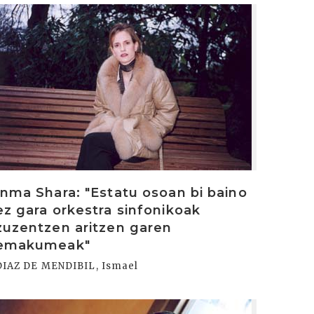
rakurri
Inma Shara: "Estatu osoan bi baino
ez gara orkestra sinfonikoak
zuzentzen aritzen garen
emakumeak"
DIAZ DE MENDIBIL, Ismael
rakurri