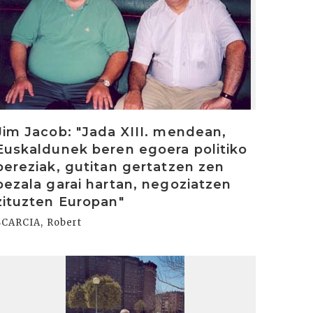
Jim Jacob: "Jada XIII. mendean,
Euskaldunek beren egoera politiko
bereziak, gutitan gertatzen zen
bezala garai hartan, negoziatzen
zituzten Europan"
SCARCIA, Robert
rakurri