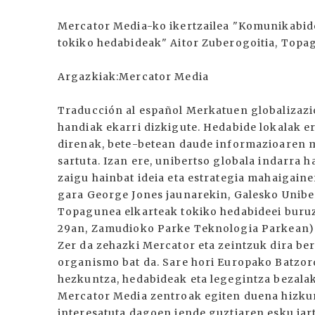
Mercator Media-ko ikertzailea "Komunikabid
tokiko hedabideak" Aitor Zuberogoitia, Topa
Argazkiak:Mercator Media
Traducción al español Merkatuen globalizazi
handiak ekarri dizkigute. Hedabide lokalak ere
direnak, bete-betean daude informazioaren 
sartuta. Izan ere, unibertso globala indarra 
zaigu hainbat ideia eta estrategia mahaigaine
gara George Jones jaunarekin, Galesko Unibe
Topagunea elkarteak tokiko hedabideei buruz 
29an, Zamudioko Parke Teknologia Parkean) p
Zer da zehazki Mercator eta zeintzuk dira b
organismo bat da. Sare hori Europako Batzor
hezkuntza, hedabideak eta legegintza bezala
Mercator Media zentroak egiten duena hizkun
interesatuta dagoen jende guztiaren esku jar