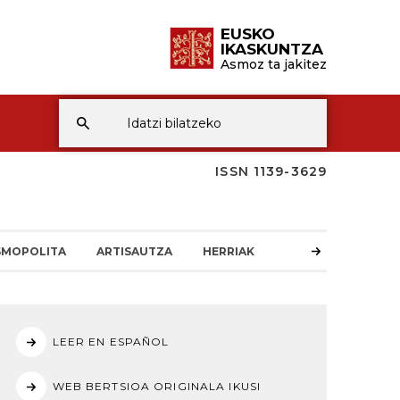
EUSKO
IKASKUNTZA
Asmoz ta jakitez
ISSN 1139-3629
SMOPOLITA
ARTISAUTZA
HERRIAK
LEER EN ESPAÑOL
WEB BERTSIOA ORIGINALA IKUSI