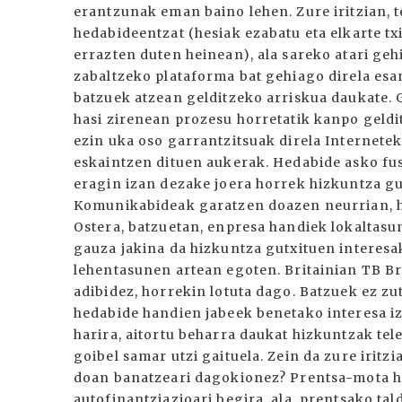
erantzunak eman baino lehen. Zure iritzian, 
hedabideentzat (hesiak ezabatu eta elkarte t
errazten duten heinean), ala sareko atari ge
zabaltzeko plataforma bat gehiago direla esa
batzuek atzean gelditzeko arriskua daukate.
hasi zirenean prozesu horretatik kanpo geldi
ezin uka oso garrantzitsuak direla Internete
eskaintzen dituen aukerak. Hedabide asko fus
eragin izan dezake joera horrek hizkuntza g
Komunikabideak garatzen doazen neurrian, h
Ostera, batzuetan, enpresa handiek lokaltasun
gauza jakina da hizkuntza gutxituen interesa
lehentasunen artean egoten. Britainian TB B
adibidez, horrekin lotuta dago. Batzuek ez z
hedabide handien jabeek benetako interesa iz
harira, aitortu beharra daukat hizkuntzak t
goibel samar utzi gaituela. Zein da zure iritz
doan banatzeari dagokionez? Prentsa-mota ho
autofinantziazioari begira, ala, prentsako t