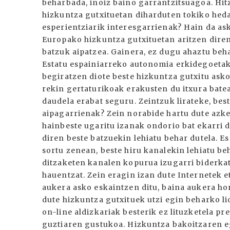
beharbada, inoiz baino garrantzitsuagoa. Hi
hizkuntza gutxituetan diharduten tokiko hedab
esperientziarik interesgarrienak? Hain da ask
Europako hizkuntza gutxituetan aritzen diren
batzuk aipatzea. Gainera, ez dugu ahaztu beh
Estatu espainiarreko autonomia erkidegoetak
begiratzen diote beste hizkuntza gutxitu ask
rekin gertaturikoak erakusten du itxura bat
daudela erabat seguru. Zeintzuk lirateke, bes
aipagarrienak? Zein norabide hartu dute az
hainbeste ugaritu izanak ondorio bat ekarri d
diren beste batzuekin lehiatu behar dutela. E
sortu zenean, beste hiru kanalekin lehiatu be
ditzaketen kanalen kopurua izugarri biderkat
hauentzat. Zein eragin izan dute Internetek 
aukera asko eskaintzen ditu, baina aukera ho
dute hizkuntza gutxituek utzi egin beharko lio
on-line aldizkariak besterik ez lituzketela pr
guztiaren gustukoa. Hizkuntza bakoitzaren e