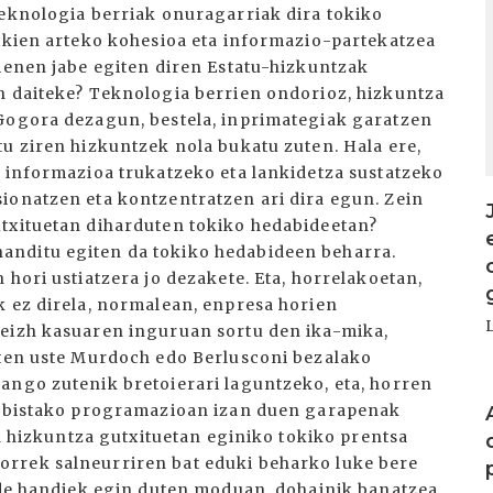
teknologia berriak onuragarriak dira tokiko
xikien arteko kohesioa eta informazio-partekatzea
hienen jabe egiten diren Estatu-hizkuntzak
n daiteke? Teknologia berrien ondorioz, hizkuntza
 Gogora dezagun, bestela, inprimategiak garatzen
tu ziren hizkuntzek nola bukatu zuten. Hala ere,
k informazioa trukatzeko eta lankidetza sustatzeko
ionatzen eta kontzentratzen ari dira egun. Zein
utxituetan diharduten tokiko hedabideetan?
anditu egiten da tokiko hedabideen beharra.
 hori ustiatzera jo dezakete. Eta, horrelakoetan,
k ez direla, normalean, enpresa horien
reizh kasuaren inguruan sortu den ika-mika,
uten uste Murdoch edo Berlusconi bezalako
ango zutenik bretoierari laguntzeko, eta, horren
I
elebistako programazioan izan duen garapenak
ia hizkuntza gutxituetan eginiko tokiko prentsa
rrek salneurriren bat eduki beharko luke bere
alde handiek egin duten moduan, dohainik banatzea