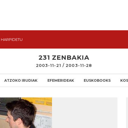
HARPIDETU
231 ZENBAKIA
2003-11-21 / 2003-11-28
ATZOKO IRUDIAK
EFEMERIDEAK
EUSKOBOOKS
KO