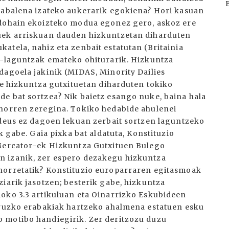
zabalena izateko aukerarik egokiena? Hori kasuan
 dohain ekoizteko modua egonez gero, askoz ere
uek arriskuan dauden hizkuntzetan diharduten
atela, nahiz eta zenbait estatutan (Britainia
u-laguntzak emateko ohiturarik. Hizkuntza
dagoela jakinik (MIDAS, Minority Dailies
ke hizkuntza gutxituetan diharduten tokiko
e bat sortzea? Nik baietz esango nuke, baina hala
 horren zeregina. Tokiko hedabide ahulenei
 deus ez dagoen lekuan zerbait sortzen laguntzeko
k gabe. Gaia pixka bat aldatuta, Konstituzio
 Mercator-ek Hizkuntza Gutxituen Bulego
n izanik, zer espero dezakegu hizkuntza
horretatik? Konstituzio europarraren egitasmoak
iarik jasotzen; besterik gabe, hizkuntza
oko 3.3 artikuluan eta Oinarrizko Eskubideen
uruzko erabakiak hartzeko ahalmena estatuen esku
 motibo handiegirik. Zer deritzozu duzu