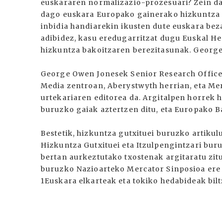
euskararen normalizazio-prozesuari? Zein da 
dago euskara Europako gainerako hizkuntza g
inbidia handiarekin ikusten dute euskara bez
adibidez, kasu eredugarritzat dugu Euskal He
hizkuntza bakoitzaren berezitasunak. Georg
George Owen Jonesek Senior Research Office
Media zentroan, Aberystwyth herrian, eta Me
urtekariaren editorea da. Argitalpen horrek 
buruzko gaiak aztertzen ditu, eta Europako 
Bestetik, hizkuntza gutxituei buruzko artikul
Hizkuntza Gutxituei eta Itzulpengintzari buru
bertan aurkeztutako txostenak argitaratu zitu
buruzko Nazioarteko Mercator Sinposioa ere p
1Euskara elkarteak eta tokiko hedabideak bil