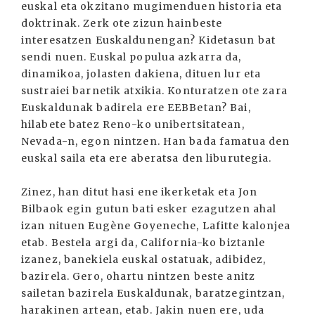
euskal eta okzitano mugimenduen historia eta
doktrinak. Zerk ote zizun hainbeste
interesatzen Euskaldunengan? Kidetasun bat
sendi nuen. Euskal populua azkarra da,
dinamikoa, jolasten dakiena, dituen lur eta
sustraiei barnetik atxikia. Konturatzen ote zara
Euskaldunak badirela ere EEBBetan? Bai,
hilabete batez Reno-ko unibertsitatean,
Nevada-n, egon nintzen. Han bada famatua den
euskal saila eta ere aberatsa den liburutegia.
Zinez, han ditut hasi ene ikerketak eta Jon
Bilbaok egin gutun bati esker ezagutzen ahal
izan nituen Eugène Goyeneche, Lafitte kalonjea
etab. Bestela argi da, California-ko biztanle
izanez, banekiela euskal ostatuak, adibidez,
bazirela. Gero, ohartu nintzen beste anitz
sailetan bazirela Euskaldunak, baratzegintzan,
harakinen artean, etab. Jakin nuen ere, uda