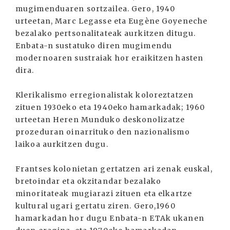
mugimenduaren sortzailea. Gero, 1940
urteetan, Marc Legasse eta Eugène Goyeneche
bezalako pertsonalitateak aurkitzen ditugu.
Enbata-n sustatuko diren mugimendu
modernoaren sustraiak hor eraikitzen hasten
dira.
Klerikalismo erregionalistak koloreztatzen
zituen 1930eko eta 1940eko hamarkadak; 1960
urteetan Heren Munduko deskonolizatze
prozeduran oinarrituko den nazionalismo
laikoa aurkitzen dugu.
Frantses kolonietan gertatzen ari zenak euskal,
bretoindar eta okzitandar bezalako
minoritateak mugiarazi zituen eta elkartze
kultural ugari gertatu ziren. Gero,1960
hamarkadan hor dugu Enbata-n ETAk ukanen