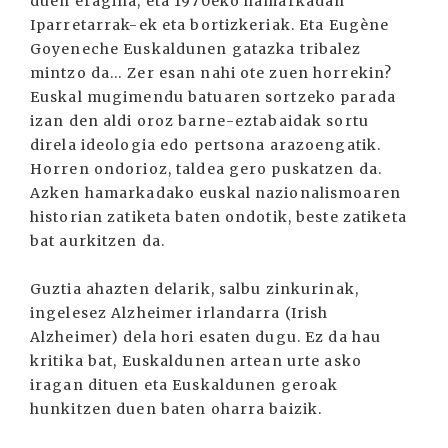
duen eragina, eta 1970eko hamarkadan
Iparretarrak-ek eta bortizkeriak. Eta Eugène
Goyeneche Euskaldunen gatazka tribalez
mintzo da… Zer esan nahi ote zuen horrekin?
Euskal mugimendu batuaren sortzeko parada
izan den aldi oroz barne-eztabaidak sortu
direla ideologia edo pertsona arazoengatik.
Horren ondorioz, taldea gero puskatzen da.
Azken hamarkadako euskal nazionalismoaren
historian zatiketa baten ondotik, beste zatiketa
bat aurkitzen da.
Guztia ahazten delarik, salbu zinkurinak,
ingelesez Alzheimer irlandarra (Irish
Alzheimer) dela hori esaten dugu. Ez da hau
kritika bat, Euskaldunen artean urte asko
iragan dituen eta Euskaldunen geroak
hunkitzen duen baten oharra baizik.