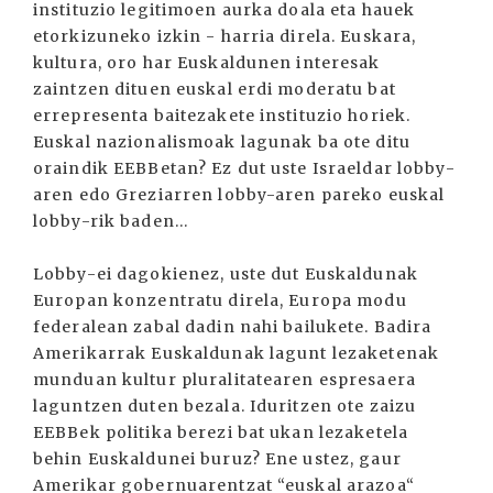
instituzio legitimoen aurka doala eta hauek
etorkizuneko izkin - harria direla. Euskara,
kultura, oro har Euskaldunen interesak
zaintzen dituen euskal erdi moderatu bat
errepresenta baitezakete instituzio horiek.
Euskal nazionalismoak lagunak ba ote ditu
oraindik EEBBetan? Ez dut uste Israeldar lobby-
aren edo Greziarren lobby-aren pareko euskal
lobby-rik baden…
Lobby-ei dagokienez, uste dut Euskaldunak
Europan konzentratu direla, Europa modu
federalean zabal dadin nahi bailukete. Badira
Amerikarrak Euskaldunak lagunt lezaketenak
munduan kultur pluralitatearen espresaera
laguntzen duten bezala. Iduritzen ote zaizu
EEBBek politika berezi bat ukan lezaketela
behin Euskaldunei buruz? Ene ustez, gaur
Amerikar gobernuarentzat “euskal arazoa“