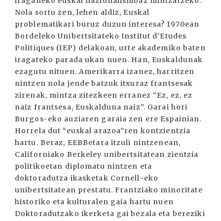
iraganeko euskal nazionalismoaz mintzatzeko.
Nola sortu zen, lehen aldiz, Euskal
problematikari buruz duzun interesa? 1970ean
Bordeleko Unibertsitateko Institut d’Etudes
Politiques (IEP) delakoan, urte akademiko baten
iragateko parada ukan nuen. Han, Euskaldunak
ezagutu nituen. Amerikarra izanez, harritzen
nintzen nola jende batzuk itxuraz frantsesak
zirenak, mintza zitezkeen erranez “Ez, ez, ez
naiz frantsesa, Euskalduna naiz”. Garai hori
Burgos-eko auziaren garaia zen ere Espainian.
Horrela dut “euskal arazoa”ren kontzientzia
hartu. Beraz, EEBBetara itzuli nintzenean,
Californiako Berkeley unibertsitatean zientzia
politikoetan diplomatu nintzen eta
doktoradutza ikasketak Cornell-eko
unibertsitatean prestatu. Frantziako minoritate
historiko eta kulturalen gaia hartu nuen
Doktoradutzako ikerketa gai bezala eta bereziki