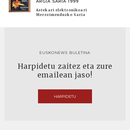
ARGIA SARIA 1999
Astekari elektronikoari
Merezimenduzko Saria
EUSKONEWS BULETINA
Harpidetu zaitez eta zure
emailean jaso!
HARPIDETU