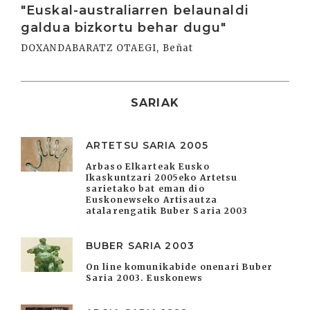
"Euskal-australiarren belaunaldi
galdua bizkortu behar dugu"
DOXANDABARATZ OTAEGI, Beñat
SARIAK
ARTETSU SARIA 2005
Arbaso Elkarteak Eusko
Ikaskuntzari 2005eko Artetsu
sarietako bat eman dio
Euskonewseko Artisautza
atalarengatik Buber Saria 2003
BUBER SARIA 2003
On line komunikabide onenari Buber
Saria 2003. Euskonews