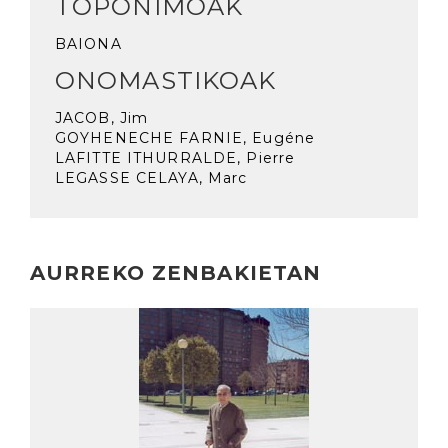
TOPONIMOAK
BAIONA
ONOMASTIKOAK
JACOB, Jim
GOYHENECHE FARNIE, Eugéne
LAFITTE ITHURRALDE, Pierre
LEGASSE CELAYA, Marc
AURREKO ZENBAKIETAN
Irakurri