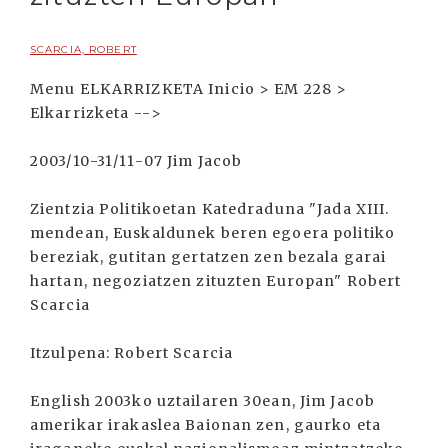
SCARCIA, ROBERT
Menu ELKARRIZKETA Inicio > EM 228 >
Elkarrizketa -->
2003/10-31/11-07 Jim Jacob
Zientzia Politikoetan Katedraduna "Jada XIII.
mendean, Euskaldunek beren egoera politiko
bereziak, gutitan gertatzen zen bezala garai
hartan, negoziatzen zituzten Europan" Robert
Scarcia
Itzulpena: Robert Scarcia
English 2003ko uztailaren 30ean, Jim Jacob
amerikar irakaslea Baionan zen, gaurko eta