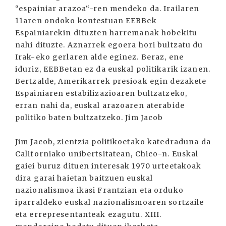
“espainiar arazoa“-ren mendeko da. Irailaren
11aren ondoko kontestuan EEBBek
Espainiarekin dituzten harremanak hobekitu
nahi dituzte. Aznarrek egoera hori bultzatu du
Irak-eko gerlaren alde eginez. Beraz, ene
iduriz, EEBBetan ez da euskal politikarik izanen.
Bertzalde, Amerikarrek presioak egin dezakete
Espainiaren estabilizazioaren bultzatzeko,
erran nahi da, euskal arazoaren aterabide
politiko baten bultzatzeko. Jim Jacob
Jim Jacob, zientzia politikoetako katedraduna da
Californiako unibertsitatean, Chico-n. Euskal
gaiei buruz dituen interesak 1970 urteetakoak
dira garai haietan baitzuen euskal
nazionalismoa ikasi Frantzian eta orduko
iparraldeko euskal nazionalismoaren sortzaile
eta errepresentanteak ezagutu. XIII.