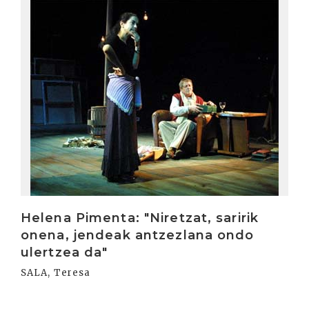
Irakurri
Helena Pimenta: "Niretzat, saririk
onena, jendeak antzezlana ondo
ulertzea da"
SALA, Teresa