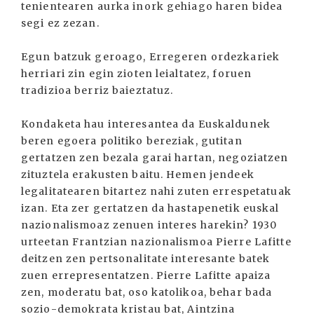
tenientearen aurka inork gehiago haren bidea
segi ez zezan.
Egun batzuk geroago, Erregeren ordezkariek
herriari zin egin zioten leialtatez, foruen
tradizioa berriz baieztatuz.
Kondaketa hau interesantea da Euskaldunek
beren egoera politiko bereziak, gutitan
gertatzen zen bezala garai hartan, negoziatzen
zituztela erakusten baitu. Hemen jendeek
legalitatearen bitartez nahi zuten errespetatuak
izan. Eta zer gertatzen da hastapenetik euskal
nazionalismoaz zenuen interes harekin? 1930
urteetan Frantzian nazionalismoa Pierre Lafitte
deitzen zen pertsonalitate interesante batek
zuen errepresentatzen. Pierre Lafitte apaiza
zen, moderatu bat, oso katolikoa, behar bada
sozio-demokrata kristau bat, Aintzina