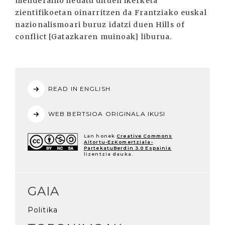
menderaino hedatu dituen ikerketa
zientifikoetan oinarritzen da Frantziako euskal
nazionalismoari buruz idatzi duen Hills of
conflict [Gatazkaren muinoak] liburua.
READ IN ENGLISH
WEB BERTSIOA ORIGINALA IKUSI
Lan honek
Creative Commons
Aitortu-EzKomertziala-
PartekatuBerdin 3.0 Espainia
lizentzia dauka.
GAIA
Politika