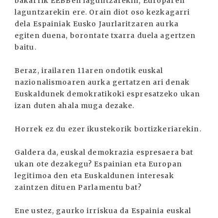
bakarrik EEBBen laguntzarekin, Europaren
laguntzarekin ere. Orain diot oso kezkagarri
dela Espainiak Eusko Jaurlaritzaren aurka
egiten duena, borontate txarra duela agertzen
baitu.
Beraz, irailaren 11aren ondotik euskal
nazionalismoaren aurka gertatzen ari denak
Euskaldunek demokratikoki espresatzeko ukan
izan duten ahala muga dezake.
Horrek ez du ezer ikustekorik bortizkeriarekin.
Galdera da, euskal demokrazia espresaera bat
ukan ote dezakegu? Espainian eta Europan
legitimoa den eta Euskaldunen interesak
zaintzen dituen Parlamentu bat?
Ene ustez, gaurko irriskua da Espainia euskal