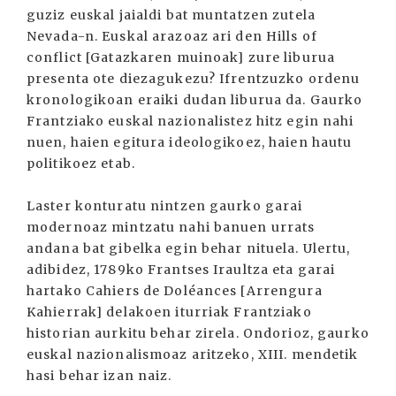
guziz euskal jaialdi bat muntatzen zutela
Nevada-n. Euskal arazoaz ari den Hills of
conflict [Gatazkaren muinoak] zure liburua
presenta ote diezagukezu? Ifrentzuzko ordenu
kronologikoan eraiki dudan liburua da. Gaurko
Frantziako euskal nazionalistez hitz egin nahi
nuen, haien egitura ideologikoez, haien hautu
politikoez etab.
Laster konturatu nintzen gaurko garai
modernoaz mintzatu nahi banuen urrats
andana bat gibelka egin behar nituela. Ulertu,
adibidez, 1789ko Frantses Iraultza eta garai
hartako Cahiers de Doléances [Arrengura
Kahierrak] delakoen iturriak Frantziako
historian aurkitu behar zirela. Ondorioz, gaurko
euskal nazionalismoaz aritzeko, XIII. mendetik
hasi behar izan naiz.