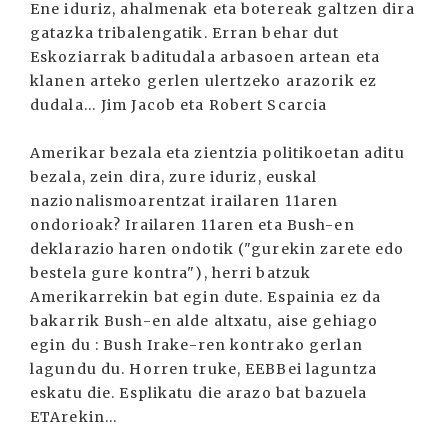
Ene iduriz, ahalmenak eta botereak galtzen dira
gatazka tribalengatik. Erran behar dut
Eskoziarrak baditudala arbasoen artean eta
klanen arteko gerlen ulertzeko arazorik ez
dudala… Jim Jacob eta Robert Scarcia
Amerikar bezala eta zientzia politikoetan aditu
bezala, zein dira, zure iduriz, euskal
nazionalismoarentzat irailaren 11aren
ondorioak? Irailaren 11aren eta Bush-en
deklarazio haren ondotik ("gurekin zarete edo
bestela gure kontra"), herri batzuk
Amerikarrekin bat egin dute. Espainia ez da
bakarrik Bush-en alde altxatu, aise gehiago
egin du : Bush Irake-ren kontrako gerlan
lagundu du. Horren truke, EEBBei laguntza
eskatu die. Esplikatu die arazo bat bazuela
ETArekin…