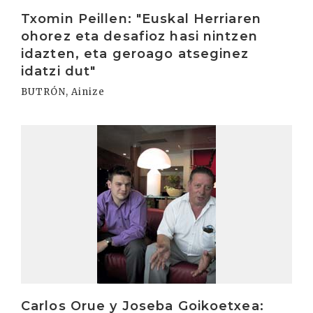
Irakurri
Txomin Peillen: "Euskal Herriaren
ohorez eta desafioz hasi nintzen
idazten, eta geroago atseginez
idatzi dut"
BUTRÓN, Ainize
Irakurri
Carlos Orue y Joseba Goikoetxea: