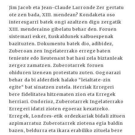
Jim Jacob eta Jean-Claude Larronde Zer gertatu
ote zen bada, XIII. mendean? Kondaketa oso
interesgarri batek ongi azaltzen digu zergatik
XIII. menderaino gibelatu behar den. Foruen
sistemari esker, Euskaldunek salbuespenak
bazituzten. Dokumentu batek dio, adibidez,
Zuberoan zen Ingelaterrako errege baten
teniente edo lieutenant bat hasi zela biztanleak
zergez zamatzen. Zuberotarrek foruen
ohiduren izenean protestatu zuten. Gogoarazi
behar da bi alderdiek halako “leialtate-zin
egite“ bat sinatzen zutela. Herriak Erregeri
bere fidelitatea hitzematen zion eta Erregek
herriari. Ondorioz, Zuberotarrek Ingelaterrako
Erregeri idatzi zioten egoeraz kexatzeko.
Erregek, Londres-etik ordezkariak bidali zituen
azpimarratuz Zuberotarrek ziotena egia baldin
bazen, beldurra eta ikara erabiliko zituela bere