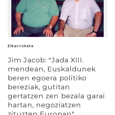
Elkarrizketa
Jim Jacob: "Jada XIII.
mendean, Euskaldunek
beren egoera politiko
bereziak, gutitan
gertatzen zen bezala garai
hartan, negoziatzen
zituzten Europan"