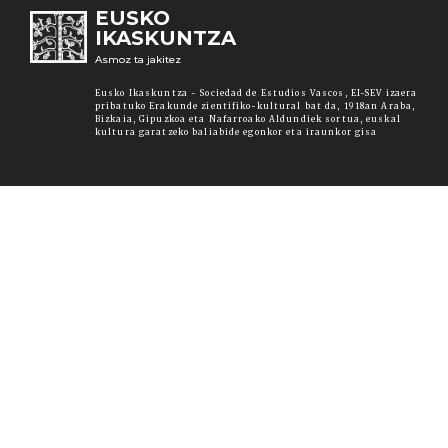
EUSKO
IKASKUNTZA
Asmoz ta jakitez
Eusko Ikaskuntza - Sociedad de Estudios Vascos, EI-SEV izaera
pribatuko Erakunde zientifiko-kultural bat da, 1918an Araba,
Bizkaia, Gipuzkoa eta Nafarroako Aldundiek sortua, euskal
kultura garatzeko baliabide egonkor eta iraunkor gisa