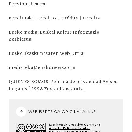
Previous issues
Kredituak | Créditos | Crédits | Credits
Euskomedia: Euskal Kultur Informazio
Zerbitzua
Eusko Ikaskuntzaren Web Orria
mediateka@euskonews.com
QUIENES SOMOS Política de privacidad Avisos
Legales ? 1998 Eusko Ikaskuntza
WEB BERTSIOA ORIGINALA IKUSI
Lan honek
Creative Commons
Aitortu-EzKomertziala-
PartekatuBerdin 3.0 Espainia