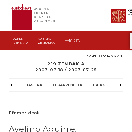
25 URTE
EU
IK
EUSKAL
Asmo
KULTURA
ZABALTZEN
AZKEN
AURREKO
HARPIDETU
ZENBAKIA
ZENBAKIAK
ISSN 1139-3629
219 ZENBAKIA
2003-07-18 / 2003-07-25
HASIERA
ELKARRIZKETA
GAIAK
ATZOKO
Efemerideak
Avelino Aguirre,