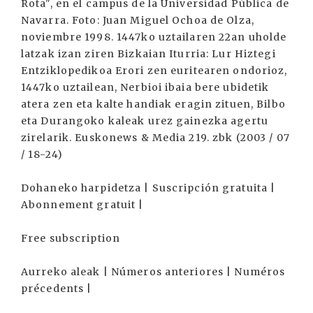
Rota", en el campus de la Universidad Pública de
Navarra. Foto: Juan Miguel Ochoa de Olza,
noviembre 1998. 1447ko uztailaren 22an uholde
latzak izan ziren Bizkaian Iturria: Lur Hiztegi
Entziklopedikoa Erori zen euritearen ondorioz,
1447ko uztailean, Nerbioi ibaia bere ubidetik
atera zen eta kalte handiak eragin zituen, Bilbo
eta Durangoko kaleak urez gainezka agertu
zirelarik. Euskonews & Media 219. zbk (2003 / 07
/ 18-24)
Dohaneko harpidetza | Suscripción gratuita |
Abonnement gratuit |
Free subscription
Aurreko aleak | Números anteriores | Numéros
précedents |