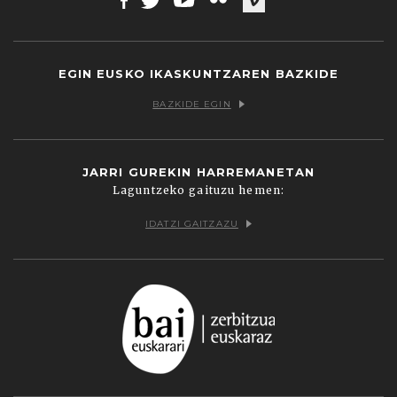
Facebook
Twitter
Youtube
Flickr
Vimeo
EGIN EUSKO IKASKUNTZAREN BAZKIDE
BAZKIDE EGIN
JARRI GUREKIN HARREMANETAN
Laguntzeko gaituzu hemen:
IDATZI GAITZAZU