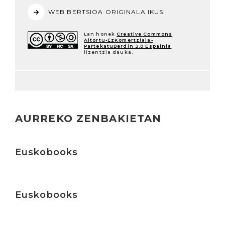
WEB BERTSIOA ORIGINALA IKUSI
Lan honek
Creative Commons
Aitortu-EzKomertziala-
PartekatuBerdin 3.0 Espainia
lizentzia dauka.
AURREKO ZENBAKIETAN
Irakurri
Euskobooks
Irakurri
Euskobooks