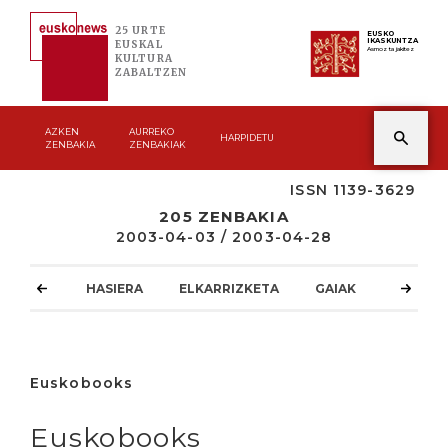
25 URTE
EUSKO
IKASKUNTZA
EUSKAL
Asmoz ta jakitez
KULTURA
ZABALTZEN
AZKEN
AURREKO
HARPIDETU
ZENBAKIA
ZENBAKIAK
ISSN 1139-3629
205 ZENBAKIA
2003-04-03 / 2003-04-28
HASIERA
ELKARRIZKETA
GAIAK
ATZOKO
Euskobooks
Euskobooks