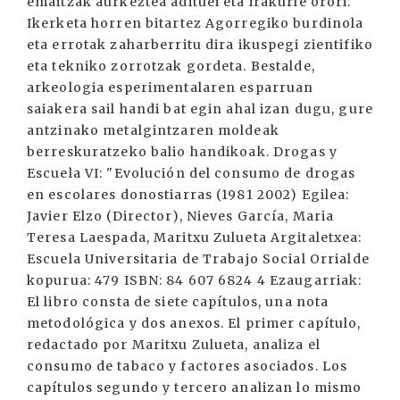
emaitzak aurkeztea adituei eta irakurle orori.
Ikerketa horren bitartez Agorregiko burdinola
eta errotak zaharberritu dira ikuspegi zientifiko
eta tekniko zorrotzak gordeta. Bestalde,
arkeologia esperimentalaren esparruan
saiakera sail handi bat egin ahal izan dugu, gure
antzinako metalgintzaren moldeak
berreskuratzeko balio handikoak. Drogas y
Escuela VI: "Evolución del consumo de drogas
en escolares donostiarras (1981 2002) Egilea:
Javier Elzo (Director), Nieves García, Maria
Teresa Laespada, Maritxu Zulueta Argitaletxea:
Escuela Universitaria de Trabajo Social Orrialde
kopurua: 479 ISBN: 84 607 6824 4 Ezaugarriak:
El libro consta de siete capítulos, una nota
metodológica y dos anexos. El primer capítulo,
redactado por Maritxu Zulueta, analiza el
consumo de tabaco y factores asociados. Los
capítulos segundo y tercero analizan lo mismo