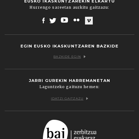
EUSKO IKASKUNTZAREKIN ELKARTU
Hurrengo sareetan aurkitu gaitzazu:
Facebook
Twitter
Youtube
Flickr
Vimeo
EGIN EUSKO IKASKUNTZAREN BAZKIDE
BAZKIDE EGIN
JARRI GUREKIN HARREMANETAN
Laguntzeko gaituzu hemen:
IDATZI GAITZAZU