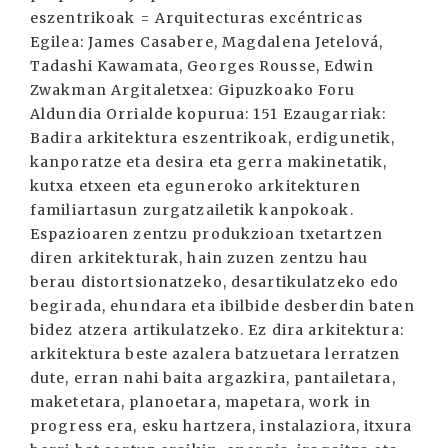
eszentrikoak = Arquitecturas excéntricas
Egilea: James Casabere, Magdalena Jetelová,
Tadashi Kawamata, Georges Rousse, Edwin
Zwakman Argitaletxea: Gipuzkoako Foru
Aldundia Orrialde kopurua: 151 Ezaugarriak:
Badira arkitektura eszentrikoak, erdigunetik,
kanporatze eta desira eta gerra makinetatik,
kutxa etxeen eta eguneroko arkitekturen
familiartasun zurgatzailetik kanpokoak.
Espazioaren zentzu produkzioan txetartzen
diren arkitekturak, hain zuzen zentzu hau
berau distortsionatzeko, desartikulatzeko edo
begirada, ehundara eta ibilbide desberdin baten
bidez atzera artikulatzeko. Ez dira arkitektura:
arkitektura beste azalera batzuetara lerratzen
dute, erran nahi baita argazkira, pantailetara,
maketetara, planoetara, mapetara, work in
progress era, esku hartzera, instalaziora, itxura