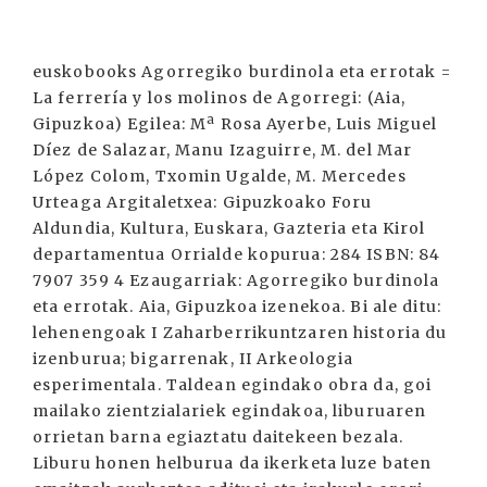
euskobooks Agorregiko burdinola eta errotak =
La ferrería y los molinos de Agorregi: (Aia,
Gipuzkoa) Egilea: Mª Rosa Ayerbe, Luis Miguel
Díez de Salazar, Manu Izaguirre, M. del Mar
López Colom, Txomin Ugalde, M. Mercedes
Urteaga Argitaletxea: Gipuzkoako Foru
Aldundia, Kultura, Euskara, Gazteria eta Kirol
departamentua Orrialde kopurua: 284 ISBN: 84
7907 359 4 Ezaugarriak: Agorregiko burdinola
eta errotak. Aia, Gipuzkoa izenekoa. Bi ale ditu:
lehenengoak I Zaharberrikuntzaren historia du
izenburua; bigarrenak, II Arkeologia
esperimentala. Taldean egindako obra da, goi
mailako zientzialariek egindakoa, liburuaren
orrietan barna egiaztatu daitekeen bezala.
Liburu honen helburua da ikerketa luze baten