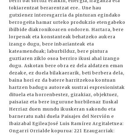
berri bat sortuz eraikin, energia, iragaitza eta
tokiarentzat berarentzat ere.. Une hau
gutxienez interesgarria da pinturan egindako
berrogeita hamar urteko produkzio etengabeko
ibilbide diakronikoaren ondoren. Hartara, bere
lorpenak eta konstanteak behatzeko aukera
izango dugu, bere inbarianteak eta
kateamenduak; laburbilduz, bere pintura
guztiaren ziklo osoa berriro ikusi ahal izango
dugu. Askotan bere obra ez dela aldatzen eman
dezake, ez duela bilakaerarik, beti berbera dela,
baina hori ez da batere harritzekoa kontuan
hartzen badugu autoreak sustrai espresionistak
dituela eta horrenbestez, gizakiaz, objektuez,
paisaiaz eta bere ingurune hurbilenaz Euskal
Herriaz duen mundu ikuskeran sakondu eta
barneratu nahi duela Paisajes del Nervión e
Ibaizabal Egilea:José Luis Ramírez Argitaletxea:
Ongarri Orrialde kopurua: 221 Ezaugarriak: