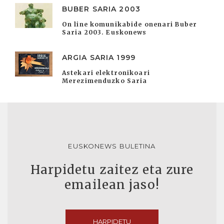
BUBER SARIA 2003
On line komunikabide onenari Buber
Saria 2003. Euskonews
ARGIA SARIA 1999
Astekari elektronikoari
Merezimenduzko Saria
EUSKONEWS BULETINA
Harpidetu zaitez eta zure
emailean jaso!
HARPIDETU