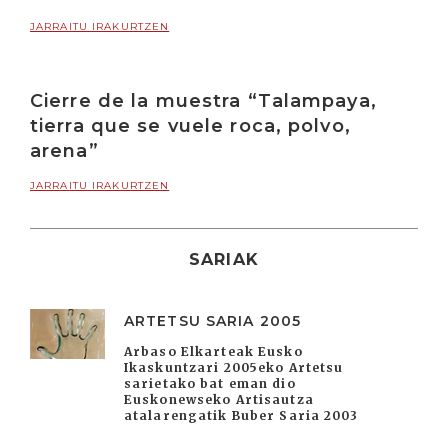
JARRAITU IRAKURTZEN
Cierre de la muestra “Talampaya,
tierra que se vuele roca, polvo,
arena”
JARRAITU IRAKURTZEN
SARIAK
ARTETSU SARIA 2005
Arbaso Elkarteak Eusko
Ikaskuntzari 2005eko Artetsu
sarietako bat eman dio
Euskonewseko Artisautza
atalarengatik Buber Saria 2003