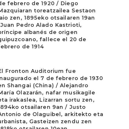
de febrero de 1920 / Diego
Mazquiaran toreatzailea Sestaon
jaio zen, 1895eko otsailaren 19an
/Juan Pedro Alado Kastrioti,
príncipe albanés de origen
guipuzcoano, fallece el 20 de
febrero de 1914
rakurri
El Fronton Auditorium fue
inaugurado el 7 de febrero de 1930
en Shangai (China) / Alejandro
María Olazarán, nafar musikagile
eta irakaslea, Lizarran sortu zen,
1894ko otsailaren 9an / Justo
Antonio de Olaguibel, arkitekto eta
urbanista, Gasteizen zendu zen
1818ko otsailaren 10ean