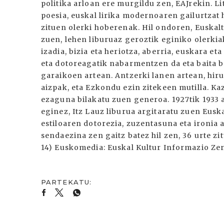
politika arloan ere murgildu zen, EAJrekin. L
poesia, euskal lirika modernoaren gailurtzat h
zituen olerki hoberenak. Hil ondoren, Euskal
zuen, lehen liburuaz geroztik eginiko olerkia
izadia, bizia eta heriotza, aberria, euskara e
eta dotoreagatik nabarmentzen da eta baita 
garaikoen artean. Antzerki lanen artean, hiru 
aizpak, eta Ezkondu ezin zitekeen mutilla. Kaz
ezaguna bilakatu zuen generoa. 1927tik 1933
eginez, Itz Lauz liburua argitaratu zuen Eusk
estiloaren dotorezia, zuzentasuna eta ironia 
sendaezina zen gaitz batez hil zen, 36 urte zi
14) Euskomedia: Euskal Kultur Informazio Ze