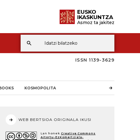
EUSKO
IKASKUNTZA
Asmoz ta jakitez
ISSN 1139-3629
BOOKS
KOSMOPOLITA
WEB BERTSIOA ORIGINALA IKUSI
Lan honek
Creative Commons
Aitortu-EzKomertziala-