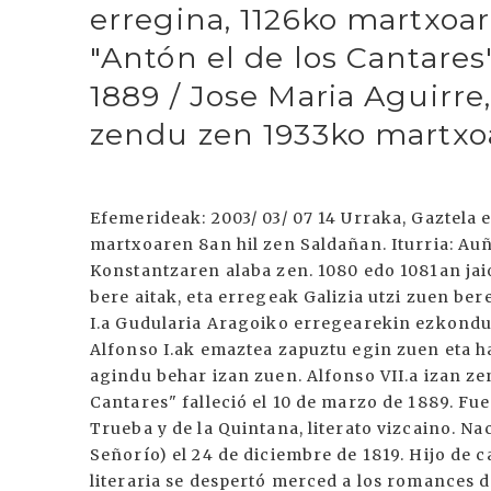
erregina, 1126ko martxoar
"Antón el de los Cantares"
1889 / Jose Maria Aguirre,
zendu zen 1933ko martxo
Efemerideak: 2003/ 03/ 07 14 Urraka, Gaztela
martxoaren 8an hil zen Saldañan. Iturria: A
Konstantzaren alaba zen. 1080 edo 1081an j
bere aitak, eta erregeak Galizia utzi zuen be
I.a Gudularia Aragoiko erregearekin ezkondu 
Alfonso I.ak emaztea zapuztu egin zuen eta h
agindu behar izan zuen. Alfonso VII.a izan ze
Cantares" falleció el 10 de marzo de 1889. F
Trueba y de la Quintana, literato vizcaino. N
Señorío) el 24 de diciembre de 1819. Hijo de
literaria se despertó merced a los romances d