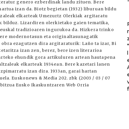
iteratur genero ezberdinak landu zituen. Bere
artua izan da. Biotz begietan (1932) liburuan bildu
tzaleak elkarteak Umezurtz Olerkiak argitaratu
I
k bilduz. Lizardiren olerkietako gaien tematika,
ta euskal tradizioaren ingurukoa da. Hizkera trinko
bere modernotasun eta originaltasunagatik
obra ezagutzen dira argitaraturik: Laño ta izar, Bi
etaritza izan zen, berez, bere izen literarioa
 arteko ehundik gora artikuluren artean hautapena
altzaleak elkarteak 1934ean. Bere kazetari lanen
azpimarratu izan dira. 1933an, garai hartan
tuela. Euskonews & Media 202. zbk (2003 / 03 / 07
rbitzua Eusko Ikaskuntzaren Web Orria