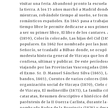
visitar una feria. Abandonó pronto la escuela 
la tierra. A los 15 años marchó a Madrid donde
mientras, robándole tiempo al sueño, se forma
románticos españoles. En 1845 pasa a trabaja
tiempo libre le permite dedicarse a sus primer
a ser su primer libro, El libro de los cantare
(1859), Colorín colorado, Las hijas del Cid (
populares. En 1862 fue nombrado por las Junt
Señorío, se trasladó a Bilbao donde, se ocupó
modesta historia general de Vizcaya que los d
confiesa, ultimar y publicar. De este períodos
viajando por las Provincias Vascongadas (186
el Exmo. Sr. D. Manuel Sánchez Silva (1865), 
bandos, 1865), Cuentos de varios colores (1866
organización social de Vizcaya (1870), Cielo c
de Vizcaya, El molinerillo (1871), La familia c
cataratas, Resumen descriptivo e histórico del
paréntesis de la II Guerra Carlista, durante la
nombrado Padre de la Provincia (1876) y desa