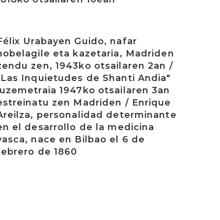
rakurri
Félix Urabayen Guido, nafar
nobelagile eta kazetaria, Madriden
zendu zen, 1943ko otsailaren 2an /
"Las Inquietudes de Shanti Andia"
luzemetraia 1947ko otsailaren 3an
estreinatu zen Madriden / Enrique
Areilza, personalidad determinante
en el desarrollo de la medicina
vasca, nace en Bilbao el 6 de
febrero de 1860