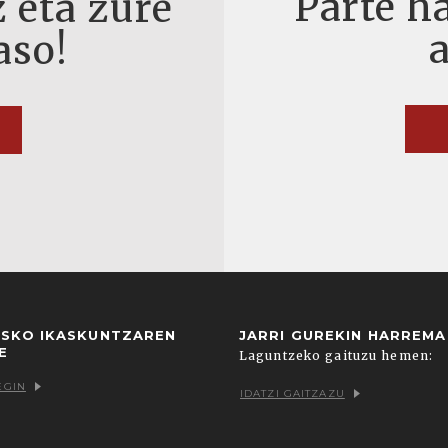
Parte ha
 eta zure
aso!
USKO IKASKUNTZAREN
JARRI GUREKIN HARREM
E
Laguntzeko gaituzu hemen:
EGIN
IDATZI GAITZAZU