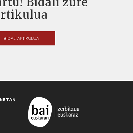
rtu! Bidali zure
artikulua
BIDALI ARTIKULUA
ANETAN