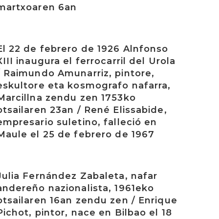
martxoaren 6an
rakurri
El 22 de febrero de 1926 Alnfonso
XIII inaugura el ferrocarril del Urola
/ Raimundo Amunarriz, pintore,
eskultore eta kosmografo nafarra,
Marcillna zendu zen 1753ko
otsailaren 23an / René Elissabide,
empresario suletino, falleció en
Maule el 25 de febrero de 1967
rakurri
Julia Fernández Zabaleta, nafar
andereño nazionalista, 1961eko
otsailaren 16an zendu zen / Enrique
Pichot, pintor, nace en Bilbao el 18