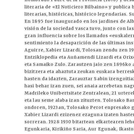
literaria de «El Noticiero Bilbaino» y public
literarias, históricas, histórico legendarias.
En 1895 fue inaugurado en los jardines de Al
visión de la sociedad vasca tuvo, junto con la
gran influencia sobre los llamados «euskalerr
sentimiento la desaparición de las últimas ins
Aguirre, Xabier Lizardi, Tolosan zendu zen 19
Entziklopedia eta Auñamendi Lizardi eta Orix
eta Samaiko Zulo. Zarautzen jaio zen 1896ko a
bizitzera eta ahaztuta zeukan euskara berres
hasten da idazten, Zarauztar Sabin izengoitia
hasi behar izan zuen, sei anaia arrebetan nag
Madrileko Unibertsitate Zentralean, 21 urter
eta lau seme alaba izan zituzten. Tolosako B
ondoren, 1923an, Tolosako Perot enpresako ge
Xabier Lizardi ezizenez ezaguna izaten haste
sorreran. 1928 1930 bitartean elkartearen leh
Egunkaria, Kirikiño Saria, Aur Egunak, Ikastol