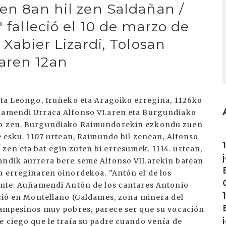
en 8an hil zen Saldañan /
 falleció el 10 de marzo de
 Xabier Lizardi, Tolosan
aren 12an
 eta Leongo, Iruñeko eta Aragoiko erregina, 1126ko
uñamendi Urraca Alfonso VI.aren eta Burgundiako
aio zen. Burgundiako Raimundorekin ezkondu zuen
I
re esku. 1107 urtean, Raimundo hil zenean, Alfonso
zen eta bat egin zuten bi erresumek. 1114. urtean,
andik aurrera bere seme Alfonso VII.arekin batean
n erreginaren oinordekoa. "Antón el de los
uente: Auñamendi Antón de los cantares Antonio
ació en Montellano (Galdames, zona minera del
 campesinos muy pobres, parece ser que su vocación
e ciego que le traía su padre cuando venía de