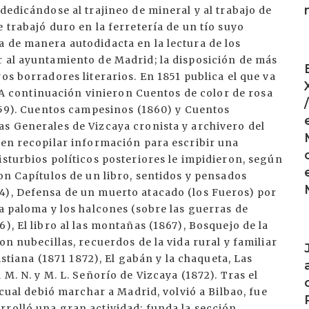
dedicándose al trajineo de mineral y al trabajo de
 trabajó duro en la ferretería de un tío suyo
 de manera autodidacta en la lectura de los
I
r al ayuntamiento de Madrid; la disposición de más
os borradores literarios. En 1851 publica el que va
s. A continuación vinieron Cuentos de color de rosa
1859). Cuentos campesinos (1860) y Cuentos
as Generales de Vizcaya cronista y archivero del
 en recopilar información para escribir una
isturbios políticos posteriores le impidieron, según
on Capítulos de un libro, sentidos y pensados
4), Defensa de un muerto atacado (los Fueros) por
La paloma y los halcones (sobre las guerras de
), El libro al las montañas (1867), Bosquejo de la
I
on nubecillas, recuerdos de la vida rural y familiar
ristiana (1871 1872), El gabán y la chaqueta, Las
 M. N. y M. L. Señorío de Vizcaya (1872). Tras el
 cual debió marchar a Madrid, volvió a Bilbao, fue
rrolló una gran actividad; funda la sección