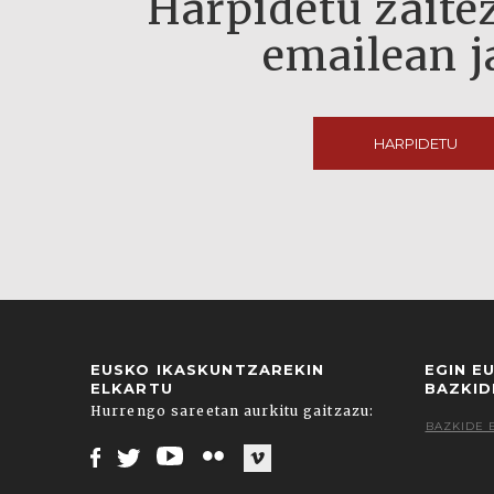
Harpidetu zaitez
emailean j
HARPIDETU
EUSKO IKASKUNTZAREKIN
EGIN E
ELKARTU
BAZKID
Hurrengo sareetan aurkitu gaitzazu:
BAZKIDE 
Facebook
Twitter
Youtube
Flickr
Vimeo