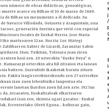
a buen número de obras didácticas, genealógicas,
 Su muerte acaece en Bilbao el 10 de marzo de 1889.
bia de Bilbao un monumento a él dedicado. Su
s de Navarro Villoslada, Goizueta y Araquistain, una
iacos», generación fuerista que vivió con especial
tituciones forales de Euskal Herria. Jose Maria
33ko martxoaren 12an. Iturria: Lur Hiztegi
e Zaldibarren Xabier de Lizardi, Zarauztar Sabin
pirilaren 18an. Txikitan, Tolosara joan ziren
I
kuratzen hasi zen. 20 urterekin "Eusko Deya" n
z. Hamazazpi urterekin aita hil zitzaion eta lanean
usia baitzen. Zuzenbide ikasketak burutu zituen
ekin. Pakita Izagirrerekinezkondu zen 27 urterekin
ankuan izan zuen lehenbiziko lanpostua eta
rente lanetan ihardun zuen hil zen arte. 1927an
n da, Arrasaten, Euskaltzaleak elkartearen
endakari izan zen, ekintza ugari garatuz : Euskal
ak, Errenteriako Olerti Eguna... kulturaz gain,