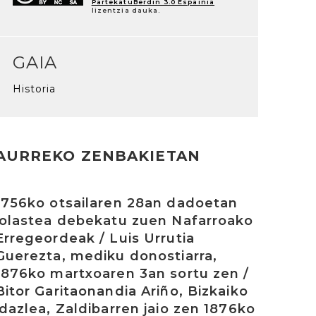
PartekatuBerdin 3.0 Espainia
lizentzia dauka.
GAIA
Historia
AURREKO ZENBAKIETAN
rakurri
1756ko otsailaren 28an dadoetan
jolastea debekatu zuen Nafarroako
Erregeordeak / Luis Urrutia
Guerezta, mediku donostiarra,
1876ko martxoaren 3an sortu zen /
Bitor Garitaonandia Ariño, Bizkaiko
idazlea, Zaldibarren jaio zen 1876ko