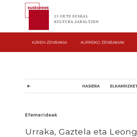
25 URTE
EUSKAL
KULTURA
ZABALTZEN
AZKEN
ZENBAKIA
AURREKO
ZENBAKIAK
HASIERA
ELKARRIZKE
Efemerideak
Urraka, Gaztela eta Leong