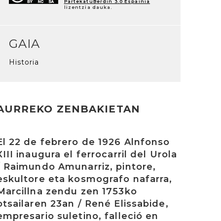
PartekatuBerdin 3.0 Espainia
lizentzia dauka.
GAIA
Historia
AURREKO ZENBAKIETAN
rakurri
El 22 de febrero de 1926 Alnfonso
XIII inaugura el ferrocarril del Urola
/ Raimundo Amunarriz, pintore,
eskultore eta kosmografo nafarra,
Marcillna zendu zen 1753ko
otsailaren 23an / René Elissabide,
empresario suletino, falleció en