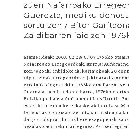
zuen Nafarroako Erregeor
Guerezta, mediku donosti
sortu zen / Bitor Garitaon
Zaldibarren jaio zen 187
Efemerideak: 2003/ 02 28/ 03 07 1756ko otsai
Nafarroako Erregeordeak. Iturria: Auñamendi 
zori jokoak, enbidokoak, kartajokoak 20 egu
Diputazioak Erregeordeari jakinarazi zionene
Erreinuko legearekin. 1766ko otsailaren 14ea
Guerezta, mediku donostiarra, 1876ko martxoa
Entziklopedia eta Auñamendi Luis Urrutia Gue
esker lortu zuen bere ikasketak burutzea. Mad
Donostiako ongizate zerbitzuan hasten da lan
da gastrologiari buruz bere ezagupenak zabal
bezalako adituekin lan eginez. Parisen egiten