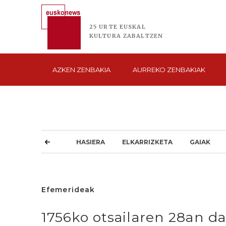
25 URTE
EUSKAL
KULTURA
ZABALTZEN
AZKEN
ZENBAKIA
AURREKO
ZENBAKIAK
HASIERA
ELKARRIZKETA
GAIAK
Efemerideak
1756ko otsailaren 28an d