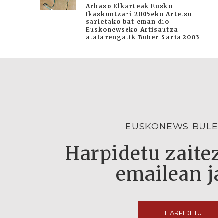
Arbaso Elkarteak Eusko
Ikaskuntzari 2005eko Artetsu
sarietako bat eman dio
Euskonewseko Artisautza
atalarengatik Buber Saria 2003
EUSKONEWS BULE
Harpidetu zaitez
emailean j
HARPIDETU