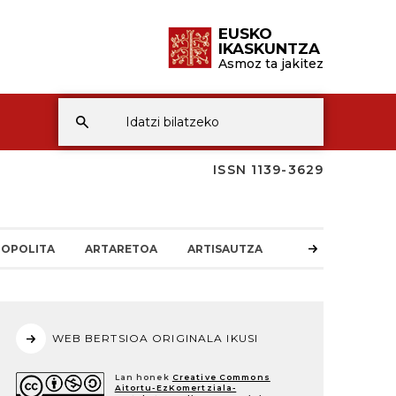
EUSKO
IKASKUNTZA
Asmoz ta jakitez
ISSN 1139-3629
OPOLITA
ARTARETOA
ARTISAUTZA
WEB BERTSIOA ORIGINALA IKUSI
Lan honek
Creative Commons
Aitortu-EzKomertziala-