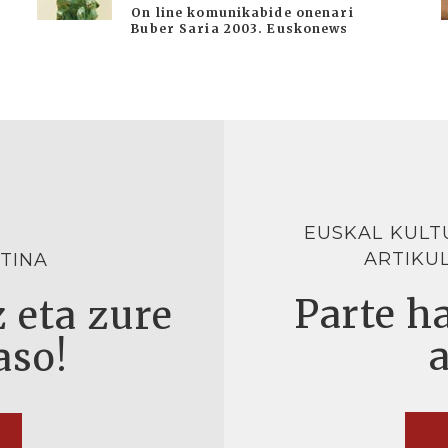
On line komunikabide onenari
Buber Saria 2003. Euskonews
EUSKAL KULT
ARTIKU
TINA
Parte ha
 eta zure
aso!