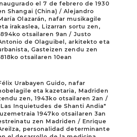
inaugurado el 7 de febrero de 1930
en Shangai (China) / Alejandro
María Olazarán, nafar musikagile
eta irakaslea, Lizarran sortu zen,
1894ko otsailaren 9an / Justo
Antonio de Olaguibel, arkitekto eta
urbanista, Gasteizen zendu zen
1818ko otsailaren 10ean
rakurri
Félix Urabayen Guido, nafar
nobelagile eta kazetaria, Madriden
zendu zen, 1943ko otsailaren 2an /
"Las Inquietudes de Shanti Andia"
luzemetraia 1947ko otsailaren 3an
estreinatu zen Madriden / Enrique
Areilza, personalidad determinante
en el desarrollo de la medicina