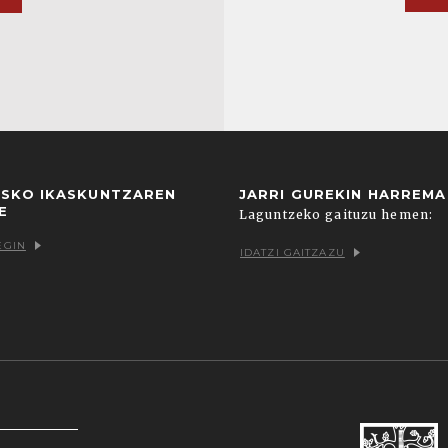
USKO IKASKUNTZAREN
JARRI GUREKIN HARREM
E
Laguntzeko gaituzu hemen:
EGIN
IDATZI GAITZAZU