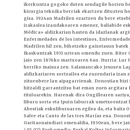
ikerkuntza gogoko duten sendagile horien be
kirurgia teknika berriak ekartzen dituzten ho
gisa. 1924an Madrilen ezartzen du bere etxebi
irakaslea izandakoaren omenez, baliabide e
Médica» aldizkarian hasten da idazlanak arg
Enfermedades de los intestinos, Enfermedades
Madrilen hil zen, bihotzeko gaixotasun batek 
Ikaskuntzak 1931 urtean omendu zuen. Bitor G
jaio zen 1876ko martxoaren 6an. Iturria: Lur
herriko maisua zen. Salamancako Jesusen Lag
aldizkariaren sortzailea eta zuzendaria izan 
zituenbere lan aipagarrienak. Donostian bizi
hitzaldi garrantzitsu bat eman zuen argitara 
tituluarekin. Harenak dira Ongillearen sariya,
liburu sorta eta Ipuin laburrak umetxoentzat 
Abestiak eskuliburuaren egilea da, eta baita 
Salve eta Canto de las tres Marías ena. Dono
Garitaonaindiari omenaldia, 1930ean, bere ja
/ 03 07) Euskomedia: Euskal Kultur Informaz