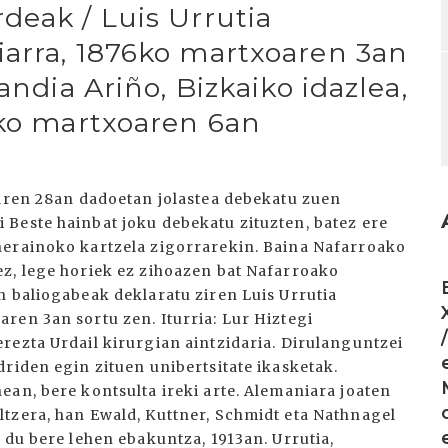
deak / Luis Urrutia
arra, 1876ko martxoaren 3an
andia Ariño, Bizkaiko idazlea,
6ko martxoaren 6an
laren 28an dadoetan jolastea debekatu zuen
Beste hainbat joku debekatu zituzten, batez ere
nerainoko kartzela zigorrarekin. Baina Nafarroako
I
z, lege horiek ez zihoazen bat Nafarroako
n baliogabeak deklaratu ziren Luis Urrutia
ren 3an sortu zen. Iturria: Lur Hiztegi
rezta Urdail kirurgian aintzidaria. Dirulanguntzei
riden egin zituen unibertsitate ikasketak.
ean, bere kontsulta ireki arte. Alemaniara joaten
tzera, han Ewald, Kuttner, Schmidt eta Nathnagel
 du bere lehen ebakuntza, 1913an. Urrutia,