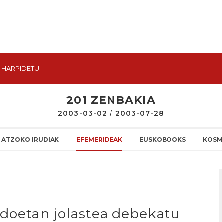
HARPIDETU
201 ZENBAKIA
2003-03-02 / 2003-07-28
ATZOKO IRUDIAK
EFEMERIDEAK
EUSKOBOOKS
KOSM
adoetan jolastea debekatu