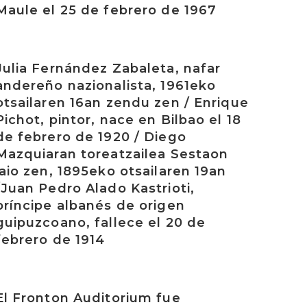
Maule el 25 de febrero de 1967
rakurri
Julia Fernández Zabaleta, nafar
andereño nazionalista, 1961eko
otsailaren 16an zendu zen / Enrique
Pichot, pintor, nace en Bilbao el 18
de febrero de 1920 / Diego
Mazquiaran toreatzailea Sestaon
jaio zen, 1895eko otsailaren 19an
/Juan Pedro Alado Kastrioti,
príncipe albanés de origen
guipuzcoano, fallece el 20 de
febrero de 1914
rakurri
El Fronton Auditorium fue