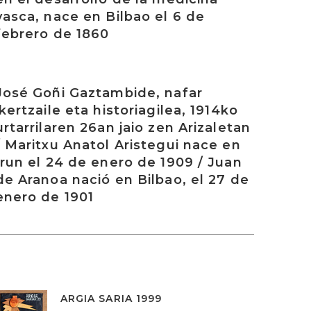
vasca, nace en Bilbao el 6 de
febrero de 1860
rakurri
José Goñi Gaztambide, nafar
ikertzaile eta historiagilea, 1914ko
urtarrilaren 26an jaio zen Arizaletan
/ Maritxu Anatol Aristegui nace en
Irun el 24 de enero de 1909 / Juan
de Aranoa nació en Bilbao, el 27 de
enero de 1901
ARGIA SARIA 1999