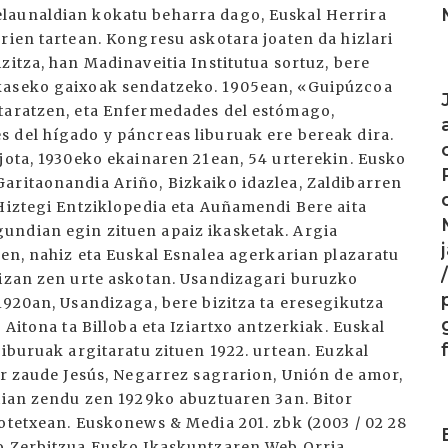
launaldian kokatu beharra dago, Euskal Herrira
rien tartean. Kongresu askotara joaten da hizlari
zitza, han Madinaveitia Institutua sortuz, bere
I
skaseko gaixoak sendatzeko. 1905ean, «Guipúzcoa
itaratzen, eta Enfermedades del estómago,
 del hígado y páncreas liburuak ere bereak dira.
jota, 1930eko ekainaren 21ean, 54 urterekin. Eusko
aritaonandia Ariño, Bizkaiko idazlea, Zaldibarren
 Hiztegi Entziklopedia eta Auñamendi Bere aita
undian egin zituen apaiz ikasketak. Argia
zen, nahiz eta Euskal Esnalea agerkarian plazaratu
 izan zen urte askotan. Usandizagari buruzko
1920an, Usandizaga, bere bizitza ta eresegikutza
 Aitona ta Billoba eta Iziartxo antzerkiak. Euskal
liburuak argitaratu zituen 1922. urtean. Euzkal
Or zaude Jesús, Negarrez sagrarion, Unión de amor,
stian zendu zen 1929ko abuztuaren 3an. Bitor
I
iotetxean. Euskonews & Media 201. zbk (2003 / 02 28
io Zerbitzua Eusko Ikaskuntzaren Web Orria