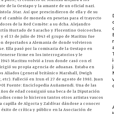
e de la Gestapo y la amante de un oficial nazi.
I
ola .Star. Así que prescindieron de ella y de su
 el cambio de moneda en pesetas para el trayecto
dores de la Red Comète: a su dcha. Alejandro
Martín Hurtado de Saracho y Florentino Goicoechea.
 el 13 de julio de 1943 el grupo de Maritxu fue
on deportados a Alemania de donde volvieron
e. Ella pasó por la comisaria de la Gestapo en
tenerse firme en los interrogatorios y le
n 1945 Maritxu volvió a Irun donde casó con el
rigió su propia agencia de aduanas. Estaba en
s Aliados (general británico Marshall, Dwigh
tc). Falleció en Irun el 27 de agosto de 1981. Juan
1901 Fuente: Enciclopedia Auñamendi. Una de las
 años de edad consiguió una beca de la Diputación
udios como lo hicieron tantos otros artistas vascos
I
a capilla de Algorta y Zaldívar dándose a conocer
xito de crítica y público en la Asociación de