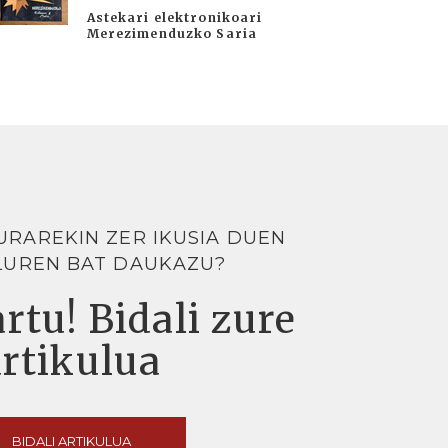
Astekari elektronikoari
Merezimenduzko Saria
URAREKIN ZER IKUSIA DUEN
LUREN BAT DAUKAZU?
rtu! Bidali zure
artikulua
BIDALI ARTIKULUA