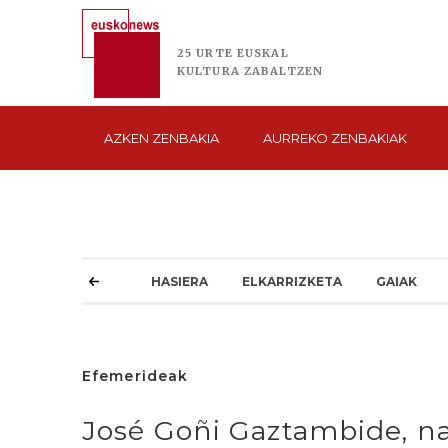
25 URTE
EUSKAL
KULTURA
ZABALTZEN
AZKEN
ZENBAKIA
AURREKO
ZENBAKIAK
HASIERA
ELKARRIZKETA
GAIAK
Efemerideak
José Goñi Gaztambide, naf