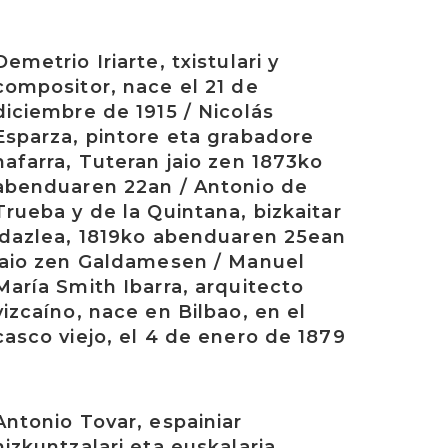
rakurri
Demetrio Iriarte, txistulari y
compositor, nace el 21 de
diciembre de 1915 / Nicolás
Esparza, pintore eta grabadore
nafarra, Tuteran jaio zen 1873ko
abenduaren 22an / Antonio de
Trueba y de la Quintana, bizkaitar
idazlea, 1819ko abenduaren 25ean
jaio zen Galdamesen / Manuel
María Smith Ibarra, arquitecto
vizcaíno, nace en Bilbao, en el
casco viejo, el 4 de enero de 1879
rakurri
Antonio Tovar, espainiar
hizkuntzalari eta euskalaria,