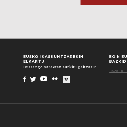
EUSKO IKASKUNTZAREKIN
EGIN E
ELKARTU
BAZKID
Hurrengo sareetan aurkitu gaitzazu:
BAZKIDE 
Facebook
Twitter
Youtube
Flickr
Vimeo