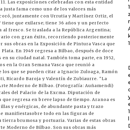
911. Las exposiciones celebradas con esta entidad
na justa fama como uno de los valores más
coró, juntamente con Urrutia y Martínez Ortiz, el
 tiene que exilarse; tiene 36 años y un perfecto
 al fresco. Se traslada a la República Argentina;
lvario con gran éxito, recorriendo posteriormente
r sus obras en la Exposición de Pintura Vasca que
 Plata. En 1949 regresa a Bilbao, después de doce
s en su ciudad natal. También toma parte, en 1952,
I
cos en la Gran Semana Vasca que reunió a
e los que se pueden citar a Ignacio Zuloaga, Ramón
ti, Ricardo Baroja y Valentín de Zubiaurre. "La
 Arte Moderno de Bilbao. (Fotografía: Auñamendi)
rales del Palacio de la Excma. Diputación de
a que regresa en breve lapso de tiempo. Aranoa es
illas y enérgicas, de abundante pasta y trazo
e manifiestasobre todo en las figuras de
tierra brumosa y portuaria. Varias de estas obras
te Moderno de Bilbao. Son sus obras más