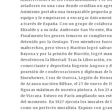
aviadores en una casa donde residían un agent
Asimismo portaba una inseparable pequeña pist
equipo y le empezaron a encargar únicamente
a través de España. Con un grupo de colabora
Elizalde y a su izda. Ambrosio San Vicente, 
Finalmente los peores temores se cumplieron y
detenido por la Gestapo. Tres miembros fuer
maltrechos, pero vivos y Maritxu logró salvars
Bayona y por la prisión de Biarritz, logró man
devolvieron la libertad. Tras la Liberación, e
comerciante y deportista Eugenio Angoso y di
posesión de condecoraciones y diplomas de lo
Eisenhower, Cruz de Guerra, Legión de Honor, e
de Aranoa nacióen Bilbao, el 27 de enero de 
figuras máximas de nuestra pintura. A los 23
de Vizcaya. Estuvo en París ampliando sus est
del momento. En 1927 ejecuta los murales de l
como un perfecto muralista. Expuso con gran é