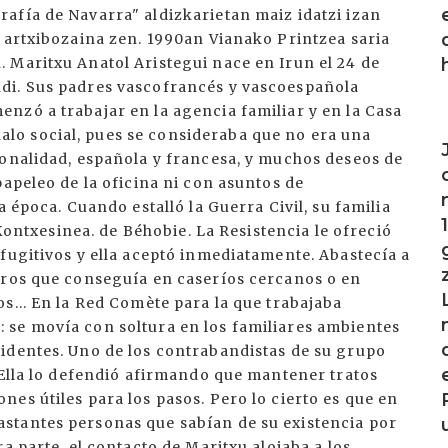
afía de Navarra" aldizkarietan maiz idatzi izan
 artxibozaina zen. 1990an Vianako Printzea saria
 Maritxu Anatol Aristegui nace en Irun el 24 de
di. Sus padres vascofrancés y vascoespañola
nzó a trabajar en la agencia familiar y en la Casa
I
o social, pues se consideraba que no era una
ionalidad, española y francesa, y muchos deseos de
papeleo de la oficina ni con asuntos de
a época. Cuando estalló la Guerra Civil, su familia
 Kontxesinea. de Béhobie. La Resistencia le ofreció
fugitivos y ella aceptó inmediatamente. Abastecía a
tros que conseguía en caseríos cercanos o en
s... En la Red Comète para la que trabajaba
 se movía con soltura en los familiares ambientes
identes. Uno de los contrabandistas de su grupo
 Ella lo defendió afirmando que mantener tratos
es útiles para los pasos. Pero lo cierto es que en
stantes personas que sabían de su existencia por
a parte, el contacto de Maritxu alojaba a los