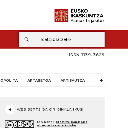
EUSKO
IKASKUNTZA
Asmoz ta jakitez
ISSN 1139-3629
OPOLITA
ARTARETOA
ARTISAUTZA
WEB BERTSIOA ORIGINALA IKUSI
Lan honek
Creative Commons
Aitortu-EzKomertziala-