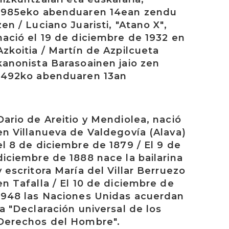
1985eko abenduaren 14ean zendu
zen / Luciano Juaristi, "Atano X",
nació el 19 de diciembre de 1932 en
Azkoitia / Martín de Azpilcueta
kanonista Barasoainen jaio zen
1492ko abenduaren 13an
rakurri
Dario de Areitio y Mendiolea, nació
en Villanueva de Valdegovía (Alava)
el 8 de diciembre de 1879 / El 9 de
diciembre de 1888 nace la bailarina
y escritora María del Villar Berruezo
en Tafalla / El 10 de diciembre de
1948 las Naciones Unidas acuerdan
la "Declaración universal de los
Derechos del Hombre".