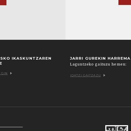
USKO IKASKUNTZAREN
JARRI GUREKIN HARREM
E
Laguntzeko gaituzu hemen:
EGIN
IDATZI GAITZAZU