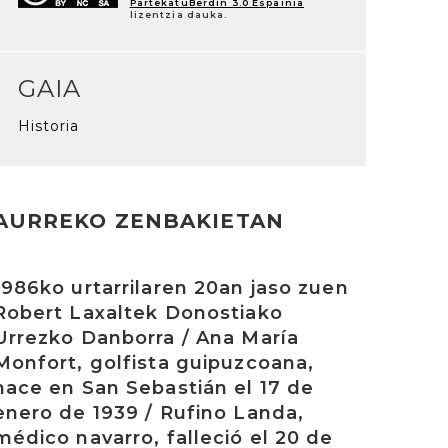
PartekatuBerdin 3.0 Espainia
lizentzia dauka.
GAIA
Historia
AURREKO ZENBAKIETAN
rakurri
1986ko urtarrilaren 20an jaso zuen
Robert Laxaltek Donostiako
Urrezko Danborra / Ana María
Monfort, golfista guipuzcoana,
nace en San Sebastián el 17 de
enero de 1939 / Rufino Landa,
médico navarro, falleció el 20 de