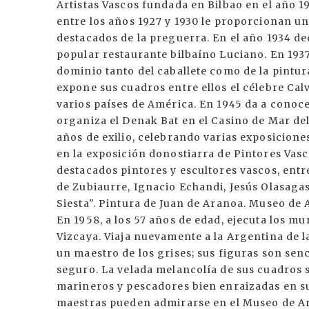
Artistas Vascos fundada en Bilbao en el año 1
entre los años 1927 y 1930 le proporcionan u
destacados de la preguerra. En el año 1934 de
popular restaurante bilbaíno Luciano. En 1937
dominio tanto del caballete como de la pintura
expone sus cuadros entre ellos el célebre Ca
varios países de América. En 1945 da a conoce
organiza el Denak Bat en el Casino de Mar del
años de exilio, celebrando varias exposicione
en la exposición donostiarra de Pintores Vas
destacados pintores y escultores vascos, entr
de Zubiaurre, Ignacio Echandi, Jesús Olasagas
Siesta". Pintura de Juan de Aranoa. Museo de
En 1958, a los 57 años de edad, ejecuta los mu
Vizcaya. Viaja nuevamente a la Argentina de l
un maestro de los grises; sus figuras son senc
seguro. La velada melancolía de sus cuadros s
marineros y pescadores bien enraizadas en su 
maestras pueden admirarse en el Museo de Ar