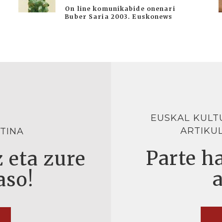
On line komunikabide onenari
Buber Saria 2003. Euskonews
EUSKAL KULT
ARTIKU
TINA
Parte ha
 eta zure
aso!