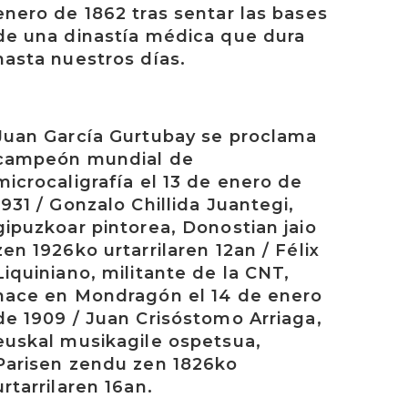
enero de 1862 tras sentar las bases
de una dinastía médica que dura
hasta nuestros días.
rakurri
Juan García Gurtubay se proclama
campeón mundial de
microcaligrafía el 13 de enero de
1931 / Gonzalo Chillida Juantegi,
gipuzkoar pintorea, Donostian jaio
zen 1926ko urtarrilaren 12an / Félix
Liquiniano, militante de la CNT,
nace en Mondragón el 14 de enero
de 1909 / Juan Crisóstomo Arriaga,
euskal musikagile ospetsua,
Parisen zendu zen 1826ko
urtarrilaren 16an.