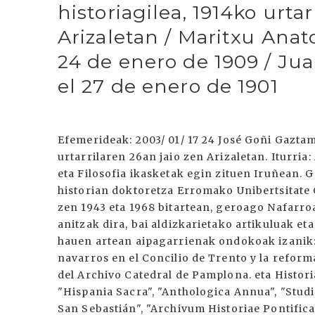
historiagilea, 1914ko urta
Arizaletan / Maritxu Anat
24 de enero de 1909 / Jua
el 27 de enero de 1901
Efemerideak: 2003/ 01/ 17 24 José Goñi Gaztamb
urtarrilaren 26an jaio zen Arizaletan. Iturri
eta Filosofia ikasketak egin zituen Iruñean. G
historian doktoretza Erromako Unibertsitate
zen 1943 eta 1968 bitartean, geroago Nafarro
anitzak dira, bai aldizkarietako artikuluak eta
hauen artean aipagarrienak ondokoak izanik: 
navarros en el Concilio de Trento y la reform
del Archivo Catedral de Pamplona. eta Histori
"Hispania Sacra", "Anthologica Annua", "Studi
San Sebastián", "Archivum Historiae Pontifica