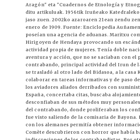
Aragón" eta "Cuadernos de Etnología y Etnogr
ditu artikuluak. 1956tik Iruñeako Katedraleko
jaso zuen. 2002ko azaroaren 21ean zendu zen.
enero de 1909. Fuente: Enciclopedia Auñamen
poseían una agencia de aduanas. Maritxu come
Hirigoyen de Hendaya provocando un escándal
actividad propia de mujeres. Tenía doble nac
aventura y acción, que no se saciaban con el 
contrabando, principal actividad del Irun de l
se trasladó al otro lado del Bidasoa, a la casa
colaborar en tareas informativas y de paso de
los aviadores aliados derribados con suminis
España, concertaba citas, buscaba alojamiento
desconfiaban de sus métodos muy personales:
del contrabando, donde proliferaban los conf
fue visto saliendo de la comisaria de Bayona.
con los alemanes permitía obtener informacion
Comète descubrieron con horror que había ba
indiscreciones de los contrabandistas. Por otr