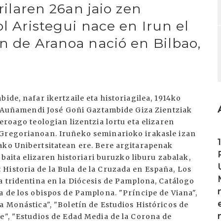
rrilaren 26an jaio zen
ol Aristegui nace en Irun el
n de Aranoa nació en Bilbao,
ide, nafar ikertzaile eta historiagilea, 1914ko
a: Auñamendi José Goñi Gaztambide Giza Zientziak
eroago teologian lizentzia lortu eta elizaren
I
 Gregorianoan. Iruñeko seminarioko irakasle izan
ako Unibertsitatean ere. Bere argitarapenak
 baita elizaren historiari buruzko liburu zabalak,
Historia de la Bula de la Cruzada en España, Los
a tridentina en la Diócesis de Pamplona, Catálogo
a de los obispos de Pamplona. "Príncipe de Viana",
a Monástica", "Boletín de Estudios Históricos de
e", "Estudios de Edad Media de la Corona de