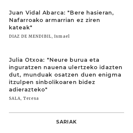
Irakurri
Juan Vidal Abarca: "Bere hasieran,
Nafarroako armarrian ez ziren
kateak"
DIAZ DE MENDIBIL, Ismael
Irakurri
Julia Otxoa: "Neure burua eta
inguratzen nauena ulertzeko idazten
dut, munduak osatzen duen enigma
itzulpen sinbolikoaren bidez
adierazteko"
SALA, Teresa
SARIAK