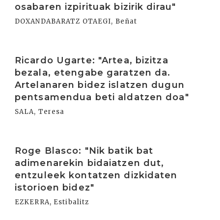
osabaren izpirituak bizirik dirau"
DOXANDABARATZ OTAEGI, Beñat
Irakurri
Ricardo Ugarte: "Artea, bizitza
bezala, etengabe garatzen da.
Artelanaren bidez islatzen dugun
pentsamendua beti aldatzen doa"
SALA, Teresa
Irakurri
Roge Blasco: "Nik batik bat
adimenarekin bidaiatzen dut,
entzuleek kontatzen dizkidaten
istorioen bidez"
EZKERRA, Estibalitz