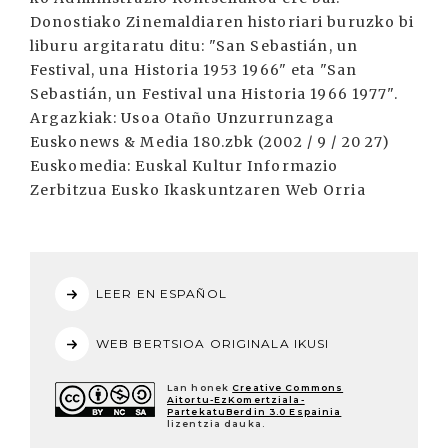
LEER EN ESPAÑOL
WEB BERTSIOA ORIGINALA IKUSI
Lan honek
Creative Commons
Aitortu-EzKomertziala-
PartekatuBerdin 3.0 Espainia
lizentzia dauka.