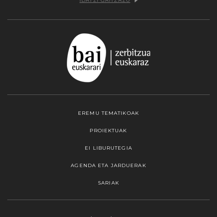
IDATZI GAITZAZU
EREMU TEMATIKOAK
PROIEKTUAK
EI LIBURUTEGIA
AGENDA ETA JARDUERAK
SARIAK
Webgune honek cookieak erabiltzen ditu,