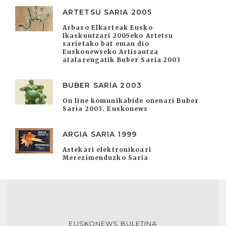
ARTETSU SARIA 2005
Arbaso Elkarteak Eusko
Ikaskuntzari 2005eko Artetsu
sarietako bat eman dio
Euskonewseko Artisautza
atalarengatik Buber Saria 2003
BUBER SARIA 2003
On line komunikabide onenari Buber
Saria 2003. Euskonews
ARGIA SARIA 1999
Astekari elektronikoari
Merezimenduzko Saria
EUSKONEWS BULETINA