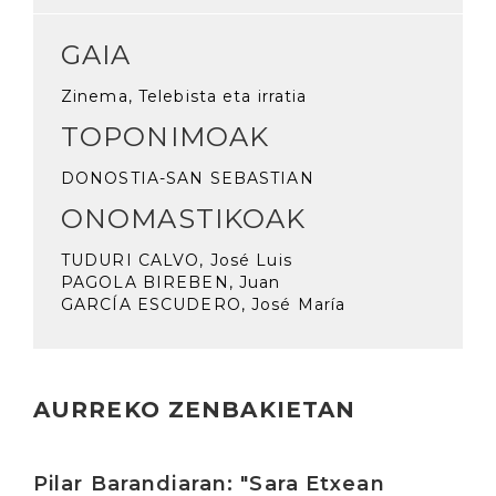
GAIA
Zinema, Telebista eta irratia
TOPONIMOAK
DONOSTIA-SAN SEBASTIAN
ONOMASTIKOAK
TUDURI CALVO, José Luis
PAGOLA BIREBEN, Juan
GARCÍA ESCUDERO, José María
AURREKO ZENBAKIETAN
Irakurri
Pilar Barandiaran: "Sara Etxean