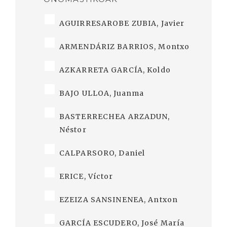
AGUIRRESAROBE ZUBIA, Javier
ARMENDÁRIZ BARRIOS, Montxo
AZKARRETA GARCÍA, Koldo
BAJO ULLOA, Juanma
BASTERRECHEA ARZADUN,
Néstor
CALPARSORO, Daniel
ERICE, Víctor
EZEIZA SANSINENEA, Antxon
GARCÍA ESCUDERO, José María