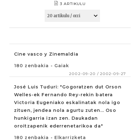
3 ARTIKULU
Cine vasco y Zinemaldia
180 zenbakia - Gaiak
2002-09-20 / 2002-09-27
José Luis Tuduri: "Gogoratzen dut Orson
Welles-ek Fernando Rey-rekin batera
Victoria Eugeniako eskalinatak nola igo
zituen, jendea nola agurtu zuten... Oso
hunkigarria izan zen. Daukadan
oroitzapenik ederrenetarikoa da"
180 zenbakia - Elkarrizketa