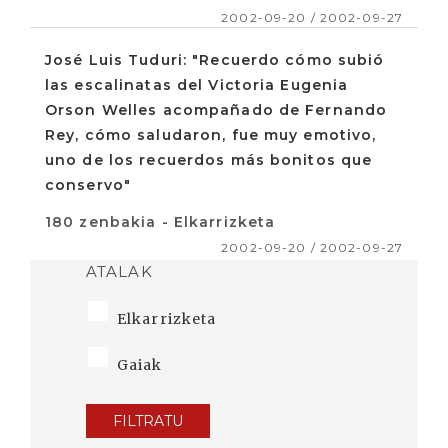
2002-09-20 / 2002-09-27
José Luis Tuduri: "Recuerdo cómo subió
las escalinatas del Victoria Eugenia
Orson Welles acompañado de Fernando
Rey, cómo saludaron, fue muy emotivo,
uno de los recuerdos más bonitos que
conservo"
180 zenbakia - Elkarrizketa
2002-09-20 / 2002-09-27
ATALAK
Elkarrizketa
Gaiak
FILTRATU