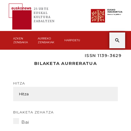
25 URTE
EUSKO
IKASKUNTZA
EUSKAL
Asmoz ta jakitez
KULTURA
ZABALTZEN
AZKEN
AURREKO
HARPIDETU
ZENBAKIA
ZENBAKIAK
ISSN 1139-3629
BILAKETA AURRERATUA
HITZA
BILAKETA ZEHATZA
Bai