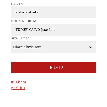
EGILEA
ONOMASTIKOA
HIZKUNTZA
BILATU
Bilaketa
garbitu