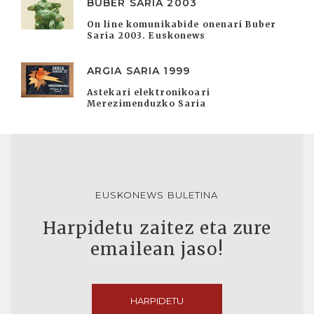
BUBER SARIA 2003
On line komunikabide onenari Buber
Saria 2003. Euskonews
ARGIA SARIA 1999
Astekari elektronikoari
Merezimenduzko Saria
EUSKONEWS BULETINA
Harpidetu zaitez eta zure
emailean jaso!
HARPIDETU