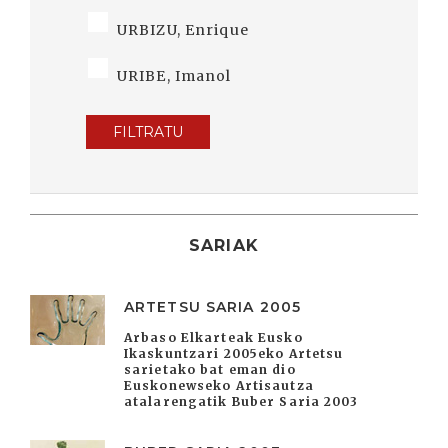
URBIZU, Enrique
URIBE, Imanol
FILTRATU
SARIAK
ARTETSU SARIA 2005
Arbaso Elkarteak Eusko
Ikaskuntzari 2005eko Artetsu
sarietako bat eman dio
Euskonewseko Artisautza
atalarengatik Buber Saria 2003