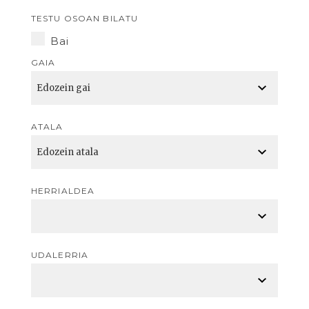
TESTU OSOAN BILATU
Bai
GAIA
ATALA
HERRIALDEA
UDALERRIA