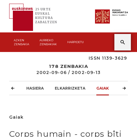
25 URTE
EUSKO
IKASKUNTZA
EUSKAL
Asmoz ta jakitez
KULTURA
ZABALTZEN
AZKEN
AURREKO
HARPIDETU
ZENBAKIA
ZENBAKIAK
ISSN 1139-3629
178 ZENBAKIA
2002-09-06 / 2002-09-13
HASIERA
ELKARRIZKETA
GAIAK
ATZOKO
Gaiak
Corps humain - corps bîti