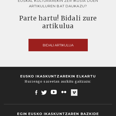
EUSKAL KULTURAREKIN ZER IKUSIA DUEN
ARTIKULUREN BAT DAUKAZU?
Parte hartu! Bidali zure
artikulua
BIDALI ARTIKULUA
EUSKO IKASKUNTZAREKIN ELKARTU
Hurrengo sareetan aurkitu gaitzazu:
Facebook
Twitter
Youtube
Flickr
Vimeo
EGIN EUSKO IKASKUNTZAREN BAZKIDE