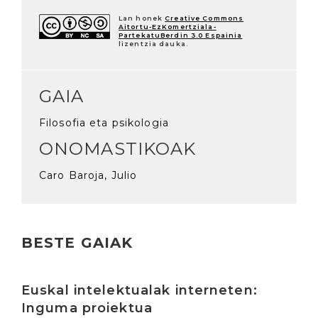
Lan honek
Creative Commons
Aitortu-EzKomertziala-
PartekatuBerdin 3.0 Espainia
lizentzia dauka.
GAIA
Filosofia eta psikologia
ONOMASTIKOAK
Caro Baroja, Julio
BESTE GAIAK
Irakurri
Euskal intelektualak interneten:
Inguma proiektua