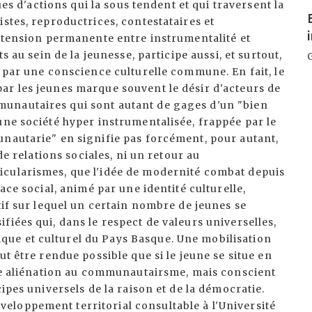
I
ues d'actions qui la sous tendent et qui traversent la
stes, reproductrices, contestataires et
e tension permanente entre instrumentalité et
s au sein de la jeunesse, participe aussi, et surtout,
é par une conscience culturelle commune. En fait, le
ar les jeunes marque souvent le désir d'acteurs de
unautaires qui sont autant de gages d'un "bien
une société hyper instrumentalisée, frappée par le
unautarie" en signifie pas forcément, pour autant,
de relations sociales, ni un retour au
icularismes, que l'idée de modernité combat depuis
ace social, animé par une identité culturelle,
tif sur lequel un certain nombre de jeunes se
iées qui, dans le respect de valeurs universelles,
ue et culturel du Pays Basque. Une mobilisation
ut être rendue possible que si le jeune se situe en
ute aliénation au communautairsme, mais conscient
ipes universels de la raison et de la démocratie.
loppement territorial consultable à l'Université