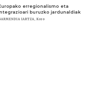
rakurri
Europako erregionalismo eta
integrazioari buruzko jardunaldiak
GARMENDIA IARTZA, Koro