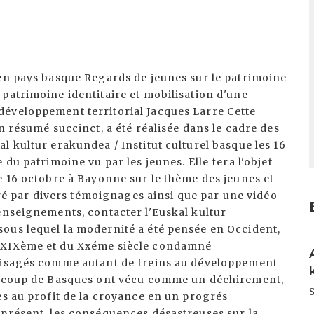
 en pays basque Regards de jeunes sur le patrimoine
patrimoine identitaire et mobilisation d'une
éveloppement territorial Jacques Larre Cette
n résumé succinct, a été réalisée dans le cadre des
l kultur erakundea / Institut culturel basque les 16
du patrimoine vu par les jeunes. Elle fera l'objet
e 16 octobre à Bayonne sur le thème des jeunes et
stré par divers témoignages ainsi que par une vidéo
enseignements, contacter l'Euskal kultur
ous lequel la modernité a été pensée en Occident,
I
u XIXème et du Xxéme siècle condamné
nvisagés comme autant de freins au développement
eaucoup de Basques ont vécu comme un déchirement,
es au profit de la croyance en un progrés
 présent, les conséquences désastreuses sur la