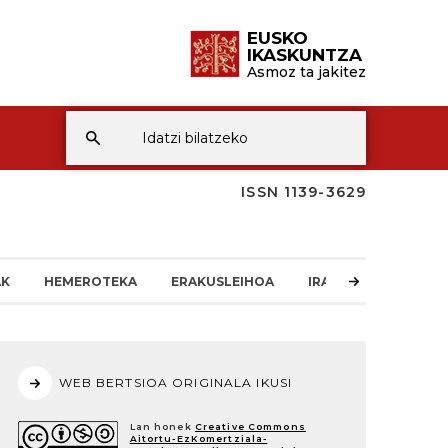
EUSKO
IKASKUNTZA
Asmoz ta jakitez
ISSN 1139-3629
AK
HEMEROTEKA
ERAKUSLEIHOA
IRAKURLEAREN TXO
WEB BERTSIOA ORIGINALA IKUSI
Lan honek
Creative Commons
Aitortu-EzKomertziala-