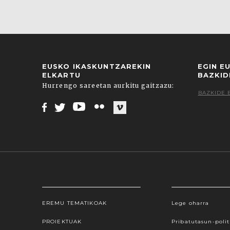
EUSKO IKASKUNTZAREKIN
EGIN E
ELKARTU
BAZKID
Hurrengo sareetan aurkitu gaitzazu:
BAZKIDE 
Facebook
Twitter
Youtube
Flickr
Vimeo
EREMU TEMATIKOAK
Lege oharra
Webgune honek cookieak erabiltzen ditu, propioa
hauta dezakezu. Cookie batzuk blokeatu nahi badit
PROIEKTUAK
Pribatutasun-polit