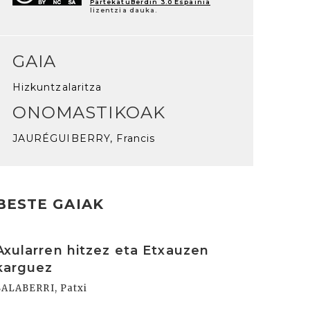
PartekatuBerdin 3.0 Espainia
lizentzia dauka.
GAIA
Hizkuntzalaritza
ONOMASTIKOAK
JAURÉGUIBERRY, Francis
BESTE GAIAK
rakurri
Axularren hitzez eta Etxauzen
karguez
SALABERRI, Patxi