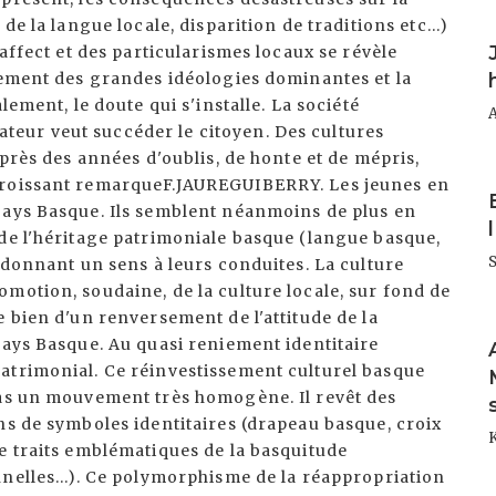
de la langue locale, disparition de traditions etc...)
I
'affect et des particularismes locaux se révèle
rement des grandes idéologies dominantes et la
lement, le doute qui s'installe. La société
eur veut succéder le citoyen. Des cultures
après des années d'oublis, de honte et de mépris,
I
croissant remarqueF.JAUREGUIBERRY. Les jeunes en
Pays Basque. Ils semblent néanmoins de plus en
de l'héritage patrimoniale basque (langue basque,
S
edonnant un sens à leurs conduites. La culture
motion, soudaine, de la culture locale, sur fond de
 bien d'un renversement de l'attitude de la
I
Pays Basque. Au quasi reniement identitaire
atrimonial. Ce réinvestissement culturel basque
pas un mouvement très homogène. Il revêt des
ns de symboles identitaires (drapeau basque, croix
e traits emblématiques de la basquitude
nelles...). Ce polymorphisme de la réappropriation