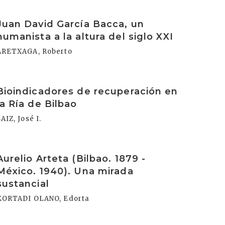
rakurri
Juan David García Bacca, un
humanista a la altura del siglo XXI
ARETXAGA, Roberto
rakurri
Bioindicadores de recuperación en
la Ría de Bilbao
AIZ, José I.
rakurri
Aurelio Arteta (Bilbao. 1879 -
México. 1940). Una mirada
sustancial
KORTADI OLANO, Edorta