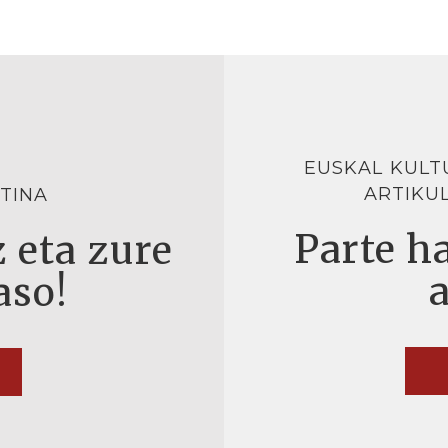
EUSKAL KULT
ARTIKU
TINA
Parte ha
 eta zure
aso!