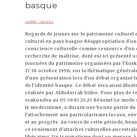
basque
LARRE, JACKES
Regards de jeunes sur le patrimoine culturel
culturel en pays basque Réappropriation d'un 
conscience culturelle comme ressource d'un d
recherche de maîtrise, dont est ici présenté u
Journées du patrimoine organisées par l'Euska
17 18 octobre 1998, sur la thématique générale 
d'une présentation lors d'un débat organisé l
de l'identité basque. Ce débat sera aussi illu
réalisée par Aldudarrak bideo. Pour plus de r
erakundea au 05.59.93.25.25 Résumé Le mode s
le modernisme, a durant une bonne partie d
l'attachement aux particularismes locaux, e
et au progrès. Au cours de cette période, b
ce reniement d'attaches culturelles ancestral
libèrateur. Un traumatisme dont on mesure, à