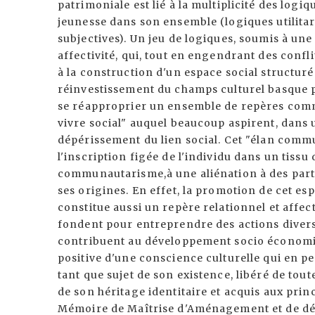
patrimoniale est lié à la multiplicité des logiq
jeunesse dans son ensemble (logiques utilitari
subjectives). Un jeu de logiques, soumis à un
affectivité, qui, tout en engendrant des conflit
à la construction d'un espace social structur
réinvestissement du champs culturel basque p
se réapproprier un ensemble de repères comm
vivre social" auquel beaucoup aspirent, dans 
dépérissement du lien social. Cet "élan comm
l'inscription figée de l'individu dans un tissu 
communautarisme,à une aliénation à des part
ses origines. En effet, la promotion de cet esp
constitue aussi un repère relationnel et affec
fondent pour entreprendre des actions diversif
contribuent au développement socio économiq
positive d'une conscience culturelle qui en pe
tant que sujet de son existence, libéré de to
de son héritage identitaire et acquis aux princ
Mémoire de Maîtrise d'Aménagement et de déve