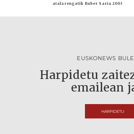
atalarengatik Buber Saria 2003
EUSKONEWS BULE
Harpidetu zaitez
emailean j
HARPIDETU