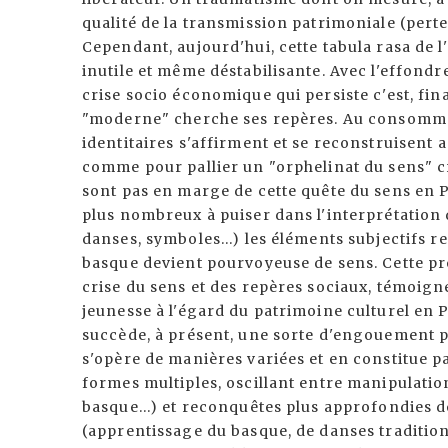
qualité de la transmission patrimoniale (perte 
Cependant, aujourd'hui, cette tabula rasa de l
inutile et même déstabilisante. Avec l'effond
crise socio économique qui persiste c'est, fina
"moderne" cherche ses repères. Au consommat
identitaires s'affirment et se reconstruisent 
comme pour pallier un "orphelinat du sens" 
sont pas en marge de cette quête du sens en 
plus nombreux à puiser dans l'interprétation 
danses, symboles...) les éléments subjectifs r
basque devient pourvoyeuse de sens. Cette pro
crise du sens et des repères sociaux, témoigne
jeunesse à l'égard du patrimoine culturel en 
succède, à présent, une sorte d'engouement p
s'opère de manières variées et en constitue 
formes multiples, oscillant entre manipulatio
basque...) et reconquêtes plus approfondies d
(apprentissage du basque, de danses tradition