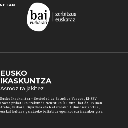
ANETAN
EUSKO
IKASKUNTZA
 duzun cookie aukera. Guztiz desaktibatzea ere
Asmoz ta jakitez
ut" botoia sakatuz gero, aipatutako cookieak eta
ura informazio gehiago lortzeko.
Eusko Ikaskuntza - Sociedad de Estudios Vascos, EI-SEV
izaera pribatuko Erakunde zientifiko-kultural bat da, 1918an
Araba, Bizkaia, Gipuzkoa eta Nafarroako Aldundiek sortua,
euskal kultura garatzeko baliabide egonkor eta iraunkor gisa