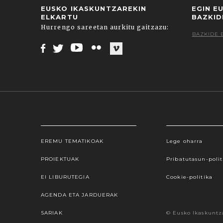
EUSKO IKASKUNTZAREKIN
EGIN E
ELKARTU
BAZKID
Hurrengo sareetan aurkitu gaitzazu:
BAZKIDE 
Facebook
Twitter
Youtube
Flickr
Vimeo
EREMU TEMATIKOAK
Lege oharra
Webgune honek cookieak erabiltzen ditu, propioa
hauta dezakezu. Cookie batzuk blokeatu nahi badit
PROIEKTUAK
Pribatutasun-polit
gure cookie politika onartzen duz
EI LIBURUTEGIA
Cookie-politika
AGENDA ETA JARDUERAK
SARIAK
© Eusko Ikaskuntz