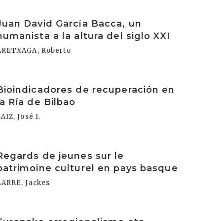
rakurri
Juan David García Bacca, un
humanista a la altura del siglo XXI
ARETXAGA, Roberto
rakurri
Bioindicadores de recuperación en
la Ría de Bilbao
AIZ, José I.
rakurri
Regards de jeunes sur le
patrimoine culturel en pays basque
LARRE, Jackes
rakurri