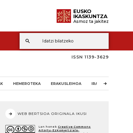
EUSKO
IKASKUNTZA
Asmoz ta jakitez
ISSN 1139-3629
AK
HEMEROTEKA
ERAKUSLEIHOA
IRAKURLEAREN TXO
WEB BERTSIOA ORIGINALA IKUSI
Lan honek
Creative Commons
Aitortu-EzKomertziala-