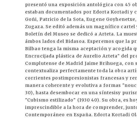
presentó una exposición antológica con 45 obr
estaban documentados por Edorta Kortadi y 
Goñi, Patricio de la Sota, Eugene Goyhenetx
Zugaza. Se editó además un magnífico cartel
Boletín del Museo se dedicó a Arteta. La mues
ámbos lados del Bidasoa. Esperemos que la pr
Bilbao tenga la misma aceptación y acogida que
Encrucijada plástica de Aurelio Arteta" del pr
Complutense de Madrid Jaime Brihuega, con su
contextualiza perfectamente toda la obra artí
corrientes postimpresionistas francesas y rena
manera coherente y evolutiva a formas "nouc
30), hasta desembocar en una síntesisy pur
"Cubismo estilizado" (1930 40). Su obra, es ho
imprescindible a la hora de comprender, junto 
Contemporáneo en España. Edorta Kortadi Ol