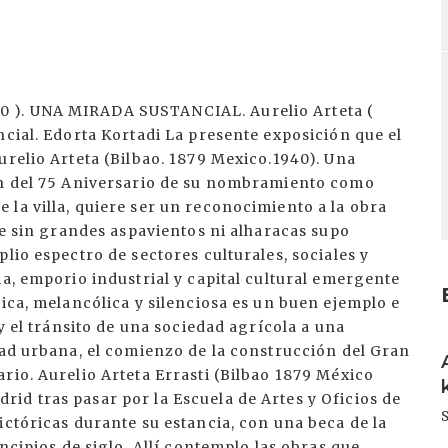
 ). UNA MIRADA SUSTANCIAL. Aurelio Arteta (
ncial. Edorta Kortadi La presente exposición que el
urelio Arteta (Bilbao. 1879 Mexico.1940). Una
ión del 75 Aniversario de su nombramiento como
la villa, quiere ser un reconocimiento a la obra
ue sin grandes aspavientos ni alharacas supo
lio espectro de sectores culturales, sociales y
ia, emporio industrial y capital cultural emergente
pica, melancólica y silenciosa es un buen ejemplo e
 y el tránsito de una sociedad agrícola a una
I
dad urbana, el comienzo de la construcción del Gran
rio. Aurelio Arteta Errasti (Bilbao 1879 México
id tras pasar por la Escuela de Artes y Oficios de
ictóricas durante su estancia, con una beca de la
incipios de siglo. Allí contemplo las obras que