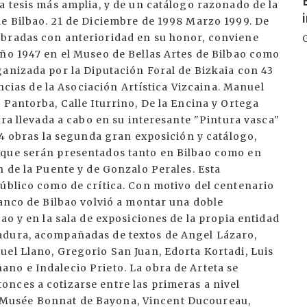
a tesis más amplia, y de un catálogo razonado de la
de Bilbao. 21 de Diciembre de 1998 Marzo 1999. De
ebradas con anterioridad en su honor, conviene
año 1947 en el Museo de Bellas Artes de Bilbao como
ganizada por la Diputación Foral de Bizkaia con 43
ancias de la Asociación Artística Vizcaina. Manuel
 Pantorba, Calle Iturrino, De la Encina y Ortega
ura llevada a cabo en su interesante "Pintura vasca"
 54 obras la segunda gran exposición y catálogo,
 que serán presentados tanto en Bilbao como en
n de la Puente y de Gonzalo Perales. Esta
público como de crítica. Con motivo del centenario
Banco de Bilbao volvió a montar una doble
ao y en la sala de exposiciones de la propia entidad
adura, acompañadas de textos de Angel Lázaro,
uel Llano, Gregorio San Juan, Edorta Kortadi, Luis
no e Indalecio Prieto. La obra de Arteta se
nces a cotizarse entre las primeras a nivel
 del Musée Bonnat de Bayona, Vincent Ducoureau,