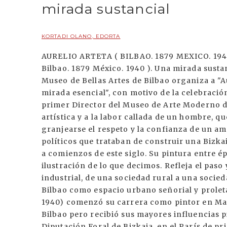
mirada sustancial
KORTADI OLANO, EDORTA
AURELIO ARTETA ( BILBAO. 1879 MEXICO. 1940
Bilbao. 1879 México. 1940 ). Una mirada susta
Museo de Bellas Artes de Bilbao organiza a "A
mirada esencial", con motivo de la celebrac
primer Director del Museo de Arte Moderno de 
artística y a la labor callada de un hombre, q
granjearse el respeto y la confianza de un amp
políticos que trataban de construir una Bizka
a comienzos de este siglo. Su pintura entre é
ilustración de lo que decimos. Refleja el paso
industrial, de una sociedad rural a una socie
Bilbao como espacio urbano señorial y proleta
1940) comenzó su carrera como pintor en Madr
Bilbao pero recibió sus mayores influencias p
Diputación Foral de Bizkaia, en el París de pr