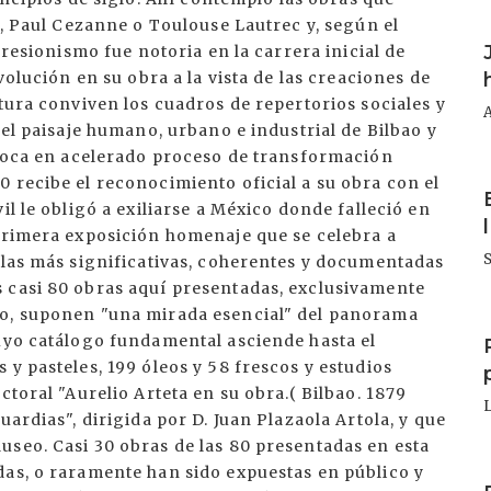
n, Paul Cezanne o Toulouse Lautrec y, según el
I
presionismo fue notoria en la carrera inicial de
volución en su obra a la vista de las creaciones de
ntura conviven los cuadros de repertorios sociales y
 el paisaje humano, urbano e industrial de Bilbao y
 época en acelerado proceso de transformación
I
 recibe el reconocimiento oficial a su obra con el
il le obligó a exiliarse a México donde falleció en
 primera exposición homenaje que se celebra a
S
 las más significativas, coherentes y documentadas
 casi 80 obras aquí presentadas, exclusivamente
mo, suponen "una mirada esencial" del panorama
I
cuyo catálogo fundamental asciende hasta el
y pasteles, 199 óleos y 58 frescos y estudios
ctoral "Aurelio Arteta en su obra.( Bilbao. 1879
uardias", dirigida por D. Juan Plazaola Artola, y que
useo. Casi 30 obras de las 80 presentadas en esta
I
das, o raramente han sido expuestas en público y