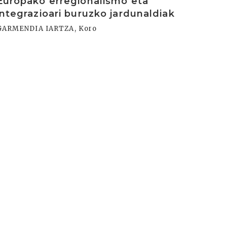
Europako erregionalismo eta
integrazioari buruzko jardunaldiak
GARMENDIA IARTZA, Koro