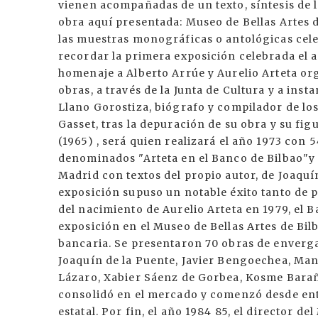
vienen acompañadas de un texto, síntesis de l
obra aquí presentada: Museo de Bellas Artes 
las muestras monográficas o antológicas cel
recordar la primera exposición celebrada el 
homenaje a Alberto Arrúe y Aurelio Arteta or
obras, a través de la Junta de Cultura y a inst
Llano Gorostiza, biógrafo y compilador de los
Gasset, tras la depuración de su obra y su fig
(1965) , será quien realizará el año 1973 con
denominados "Arteta en el Banco de Bilbao"y
Madrid con textos del propio autor, de Joaquí
exposición supuso un notable éxito tanto de 
del nacimiento de Aurelio Arteta en 1979, el 
exposición en el Museo de Bellas Artes de Bilb
bancaria. Se presentaron 70 obras de enverg
Joaquín de la Puente, Javier Bengoechea, Man
Lázaro, Xabier Sáenz de Gorbea, Kosme Baraña
consolidó en el mercado y comenzó desde ento
estatal. Por fin, el año 1984 85, el director