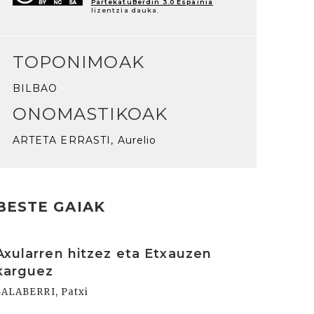
PartekatuBerdin 3.0 Espainia
lizentzia dauka.
TOPONIMOAK
BILBAO
ONOMASTIKOAK
ARTETA ERRASTI, Aurelio
BESTE GAIAK
rakurri
Axularren hitzez eta Etxauzen
karguez
SALABERRI, Patxi