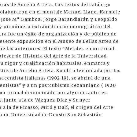
as de Aurelio Arteta. Los textos del catálogo
colaboraron en el montaje Manuel Llano, Karmele
e, Jose Mª Gamboa, Jorge Barandiarán y Leopoldo
 y un número extraordinario monográfico del
tra fue un éxito de organización y de público de
esente exposición en el Museo de Bellas Artes de
 las anteriores. El texto "Metales en un crisol.
ofesor de Historia del Arte de la Universidad
 rigor y cualificación habituales, enmarca y
stica de Aurelio Arteta. Su obra fecundada por las
centista italianas (1902 19), se abrirá de una
entistas" y a un postcubismo cezanniano ( 1920
ismo formal denominado por algunos autores
y, junto a la de Vázquez Díaz y Sunyer
a la de Picasso, Miró y Dalí, el origen del Arte
ano, Universidad de Deusto San Sebastián