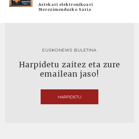
Astekari elektronikoari
Merezimenduzko Saria
EUSKONEWS BULETINA
Harpidetu zaitez eta zure
emailean jaso!
HARPIDETU