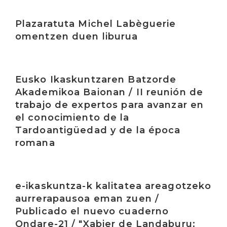
Irakurri
Plazaratuta Michel Labèguerie
omentzen duen liburua
Irakurri
Eusko Ikaskuntzaren Batzorde
Akademikoa Baionan / II reunión de
trabajo de expertos para avanzar en
el conocimiento de la
Tardoantigüedad y de la época
romana
Irakurri
e-ikaskuntza-k kalitatea areagotzeko
aurrerapausoa eman zuen /
Publicado el nuevo cuaderno
Ondare-21 / "Xabier de Landaburu: