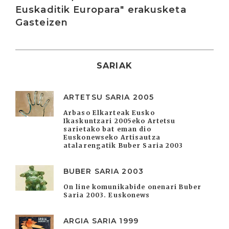
Euskaditik Europara" erakusketa
Gasteizen
SARIAK
ARTETSU SARIA 2005
Arbaso Elkarteak Eusko
Ikaskuntzari 2005eko Artetsu
sarietako bat eman dio
Euskonewseko Artisautza
atalarengatik Buber Saria 2003
BUBER SARIA 2003
On line komunikabide onenari Buber
Saria 2003. Euskonews
ARGIA SARIA 1999