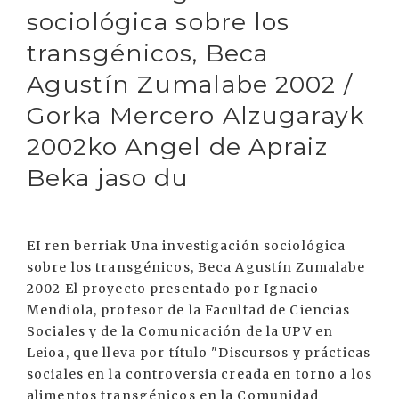
sociológica sobre los
transgénicos, Beca
Agustín Zumalabe 2002 /
Gorka Mercero Alzugarayk
2002ko Angel de Apraiz
Beka jaso du
EI ren berriak Una investigación sociológica
sobre los transgénicos, Beca Agustín Zumalabe
2002 El proyecto presentado por Ignacio
Mendiola, profesor de la Facultad de Ciencias
Sociales y de la Comunicación de la UPV en
Leioa, que lleva por título "Discursos y prácticas
sociales en la controversia creada en torno a los
alimentos transgénicos en la Comunidad