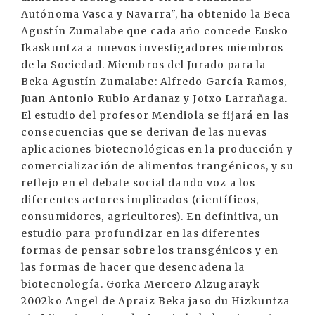
Autónoma Vasca y Navarra", ha obtenido la Beca
Agustín Zumalabe que cada año concede Eusko
Ikaskuntza a nuevos investigadores miembros
de la Sociedad. Miembros del Jurado para la
Beka Agustín Zumalabe: Alfredo García Ramos,
Juan Antonio Rubio Ardanaz y Jotxo Larrañaga.
El estudio del profesor Mendiola se fijará en las
consecuencias que se derivan de las nuevas
aplicaciones biotecnológicas en la producción y
comercialización de alimentos trangénicos, y su
reflejo en el debate social dando voz a los
diferentes actores implicados (científicos,
consumidores, agricultores). En definitiva, un
estudio para profundizar en las diferentes
formas de pensar sobre los transgénicos y en
las formas de hacer que desencadena la
biotecnología. Gorka Mercero Alzugarayk
2002ko Angel de Apraiz Beka jaso du Hizkuntza