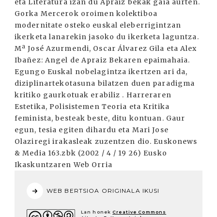
eta Literatura izan du Apraiz bekak gaia aurten.
Gorka Mercerok oroimen kolektiboa
modernitate osteko euskal eleberrigintzan
ikerketa lanarekin jasoko du ikerketa laguntza.
Mª José Azurmendi, Oscar Álvarez Gila eta Alex
Ibañez: Angel de Apraiz Bekaren epaimahaia.
Egungo Euskal nobelagintza ikertzen ari da,
diziplinartekotasuna bilatzen duen paradigma
kritiko gaurkotuak erabiliz . Harreraren
Estetika, Polisistemen Teoria eta Kritika
feminista, besteak beste, ditu kontuan. Gaur
egun, tesia egiten dihardu eta Mari Jose
Olaziregi irakasleak zuzentzen dio. Euskonews
& Media 163.zbk (2002 / 4 / 19 26) Eusko
Ikaskuntzaren Web Orria
WEB BERTSIOA ORIGINALA IKUSI
Lan honek
Creative Commons