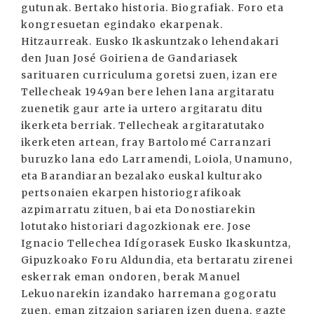
gutunak. Bertako historia. Biografiak. Foro eta
kongresuetan egindako ekarpenak.
Hitzaurreak. Eusko Ikaskuntzako lehendakari
den Juan José Goiriena de Gandariasek
sarituaren curriculuma goretsi zuen, izan ere
Tellecheak 1949an bere lehen lana argitaratu
zuenetik gaur arte ia urtero argitaratu ditu
ikerketa berriak. Tellecheak argitaratutako
ikerketen artean, fray Bartolomé Carranzari
buruzko lana edo Larramendi, Loiola, Unamuno,
eta Barandiaran bezalako euskal kulturako
pertsonaien ekarpen historiografikoak
azpimarratu zituen, bai eta Donostiarekin
lotutako historiari dagozkionak ere. Jose
Ignacio Tellechea Idígorasek Eusko Ikaskuntza,
Gipuzkoako Foru Aldundia, eta bertaratu zirenei
eskerrak eman ondoren, berak Manuel
Lekuonarekin izandako harremana gogoratu
zuen, eman zitzaion sariaren izen duena, gazte