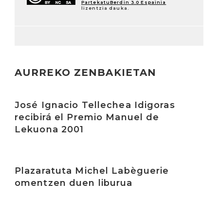
PartekatuBerdin 3.0 Espainia
lizentzia dauka.
AURREKO ZENBAKIETAN
Irakurri
José Ignacio Tellechea Idigoras
recibirá el Premio Manuel de
Lekuona 2001
Irakurri
Plazaratuta Michel Labèguerie
omentzen duen liburua
Irakurri