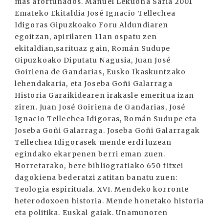
más afortunados. Manuel Lekuona Saria 2001
Emateko Ekitaldia José Ignacio Tellechea
Idigoras Gipuzkoako Foru Aldundiaren
egoitzan, apirilaren 11an ospatu zen
ekitaldian,sarituaz gain, Román Sudupe
Gipuzkoako Diputatu Nagusia, Juan José
Goiriena de Gandarias, Eusko Ikaskuntzako
lehendakaria, eta Joseba Goñi Galarraga
Historia Garaikidearen irakasle emeritua izan
ziren. Juan José Goiriena de Gandarias, José
Ignacio Tellechea Idigoras, Román Sudupe eta
Joseba Goñi Galarraga. Joseba Goñi Galarragak
Tellechea Idigorasek mende erdi luzean
egindako ekarpenen berri eman zuen.
Horretarako, bere bibliografiako 650 fitxei
dagokiena bederatzi zatitan banatu zuen:
Teologia espirituala. XVI. Mendeko korronte
heterodoxoen historia. Mende honetako historia
eta politika. Euskal gaiak. Unamunoren