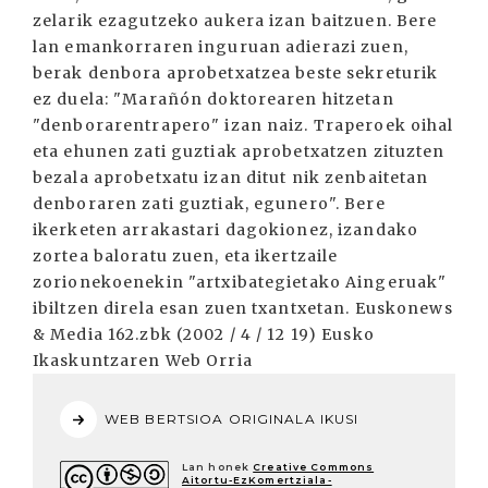
zelarik ezagutzeko aukera izan baitzuen. Bere
lan emankorraren inguruan adierazi zuen,
berak denbora aprobetxatzea beste sekreturik
ez duela: "Marañón doktorearen hitzetan
"denborarentrapero" izan naiz. Traperoek oihal
eta ehunen zati guztiak aprobetxatzen zituzten
bezala aprobetxatu izan ditut nik zenbaitetan
denboraren zati guztiak, egunero". Bere
ikerketen arrakastari dagokionez, izandako
zortea baloratu zuen, eta ikertzaile
zorionekoenekin "artxibategietako Aingeruak"
ibiltzen direla esan zuen txantxetan. Euskonews
& Media 162.zbk (2002 / 4 / 12 19) Eusko
Ikaskuntzaren Web Orria
WEB BERTSIOA ORIGINALA IKUSI
Lan honek
Creative Commons
Aitortu-EzKomertziala-