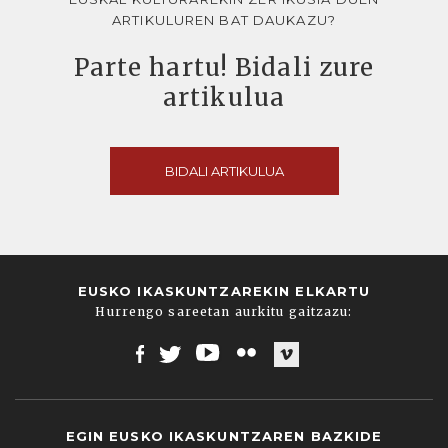
ARTIKULUREN BAT DAUKAZU?
Parte hartu! Bidali zure
artikulua
BIDALI ARTIKULUA
EUSKO IKASKUNTZAREKIN ELKARTU
Hurrengo sareetan aurkitu gaitzazu:
Facebook
Twitter
Youtube
Flickr
Vimeo
EGIN EUSKO IKASKUNTZAREN BAZKIDE