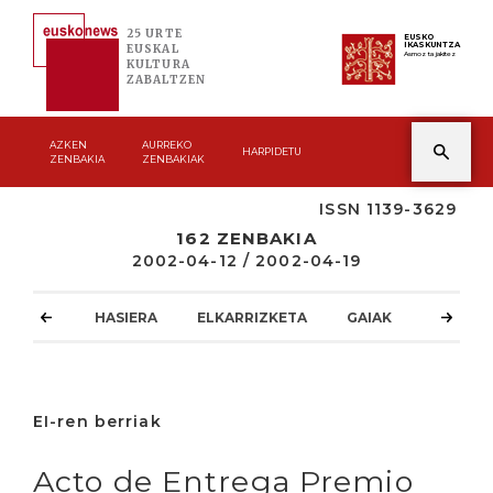
25 URTE
EUSKO
IKASKUNTZA
EUSKAL
Asmoz ta jakitez
KULTURA
ZABALTZEN
AZKEN
AURREKO
HARPIDETU
ZENBAKIA
ZENBAKIAK
ISSN 1139-3629
162 ZENBAKIA
2002-04-12 / 2002-04-19
HASIERA
ELKARRIZKETA
GAIAK
ATZOKO
EI-ren berriak
Acto de Entrega Premio