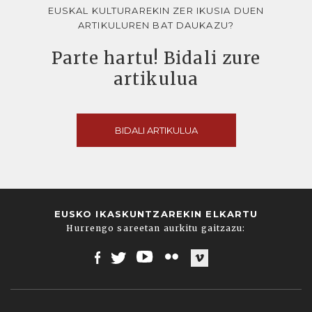
EUSKAL KULTURAREKIN ZER IKUSIA DUEN
ARTIKULUREN BAT DAUKAZU?
Parte hartu! Bidali zure
artikulua
BIDALI ARTIKULUA
EUSKO IKASKUNTZAREKIN ELKARTU
Hurrengo sareetan aurkitu gaitzazu:
Facebook
Twitter
Youtube
Flickr
Vimeo