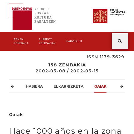
25 URTE
EUSKO
IKASKUNTZA
EUSKAL
Asmoz ta jakitez
KULTURA
ZABALTZEN
AZKEN
AURREKO
HARPIDETU
ZENBAKIA
ZENBAKIAK
ISSN 1139-3629
158 ZENBAKIA
2002-03-08 / 2002-03-15
HASIERA
ELKARRIZKETA
GAIAK
ATZOKO
Gaiak
Hace 1000 años en la zona