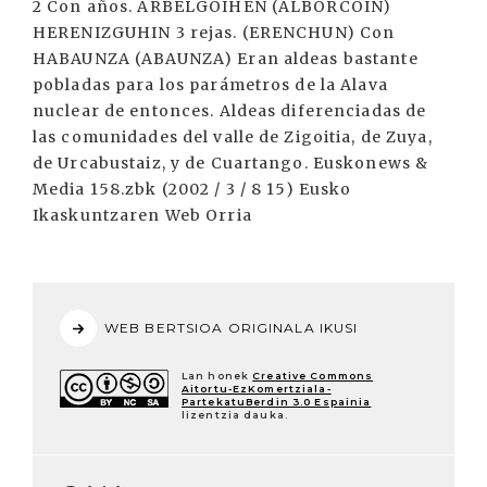
WEB BERTSIOA ORIGINALA IKUSI
Lan honek
Creative Commons
Aitortu-EzKomertziala-
PartekatuBerdin 3.0 Espainia
lizentzia dauka.