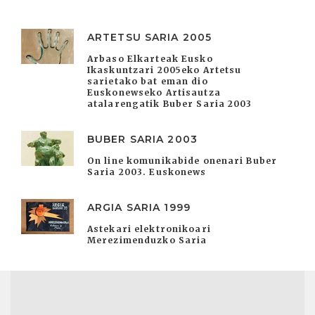
ARTETSU SARIA 2005
Arbaso Elkarteak Eusko
Ikaskuntzari 2005eko Artetsu
sarietako bat eman dio
Euskonewseko Artisautza
atalarengatik Buber Saria 2003
BUBER SARIA 2003
On line komunikabide onenari Buber
Saria 2003. Euskonews
ARGIA SARIA 1999
Astekari elektronikoari
Merezimenduzko Saria