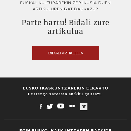
EUSKAL KULTURAREKIN ZER IKUSIA DUEN
ARTIKULUREN BAT DAUKAZU?
Parte hartu! Bidali zure
artikulua
BIDALI ARTIKULUA
EUSKO IKASKUNTZAREKIN ELKARTU
Hurrengo sareetan aurkitu gaitzazu:
Facebook
Twitter
Youtube
Flickr
Vimeo
EGIN EUSKO IKASKUNTZAREN BAZKIDE