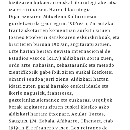
bizitzaren bukaeran euskal liburutegi aberatsa
izatera iritsi zen. Haren liburutegia
Diputazioaren Mitxelena Kulturunean
gordetzen da gaur egun. 1905ean, Zarautzko
frantziskotarren komentuan aurkitu zituen
Joanes Etxeberri Sarakoaren eskuizkribuak, eta
bi urteren buruan 1907an, argitaratu zituen.
Urte hartan bertan Revista Internacional de
Estudios Vascos (RIEV) aldizkaria sortu zuen,
ordu arte, nahasian, zehaztasunik eta metodo
zientifikorik gabe ibili ziren euskal ikerketei
oinarri sendoa jarri ziena. Aldizkari hartan
idatzi zuten garai hartako euskal idazle eta
ikerle nagusiek, frantsesez,
gaztelaniaz,alemanez eta euskaraz. Urquijok
berak argitaratu zituen euskal klasiko asko
aldizkari hartan: Etxepare, Axular, Tartas,
Sauguis, J.M. Zabala, Añibarro, Oihenart, etab.
1919an El refranero vasco. Los refranes de