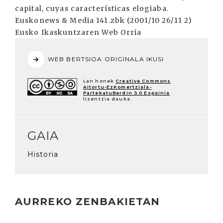
capital, cuyas características elogiaba.
Euskonews & Media 141.zbk (2001/10 26/11 2)
Eusko Ikaskuntzaren Web Orria
WEB BERTSIOA ORIGINALA IKUSI
Lan honek
Creative Commons
Aitortu-EzKomertziala-
PartekatuBerdin 3.0 Espainia
lizentzia dauka.
GAIA
Historia
AURREKO ZENBAKIETAN