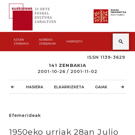
25 URTE
EUSKO
IKASKUNTZA
EUSKAL
Asmoz ta jakitez
KULTURA
ZABALTZEN
AZKEN
AURREKO
HARPIDETU
ZENBAKIA
ZENBAKIAK
ISSN 1139-3629
141 ZENBAKIA
2001-10-26 / 2001-11-02
HASIERA
ELKARRIZKETA
GAIAK
ATZOKO
Efemerideak
1950eko urriak 28an Julio