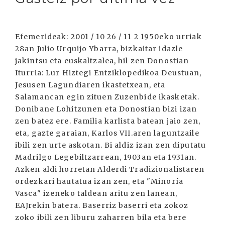
Efemerideak: 2001 / 10 26 / 11 2 1950eko urriak
28an Julio Urquijo Ybarra, bizkaitar idazle
jakintsu eta euskaltzalea, hil zen Donostian
Iturria: Lur Hiztegi Entziklopedikoa Deustuan,
Jesusen Lagundiaren ikastetxean, eta
Salamancan egin zituen Zuzenbide ikasketak.
Donibane Lohitzunen eta Donostian bizi izan
zen batez ere. Familia karlista batean jaio zen,
eta, gazte garaian, Karlos VII.aren laguntzaile
ibili zen urte askotan. Bi aldiz izan zen diputatu
Madrilgo Legebiltzarrean, 1903an eta 1931an.
Azken aldi horretan Alderdi Tradizionalistaren
ordezkari hautatua izan zen, eta "Minoría
Vasca" izeneko taldean aritu zen lanean,
EAJrekin batera. Baserriz baserri eta zokoz
zoko ibili zen liburu zaharren bila eta bere