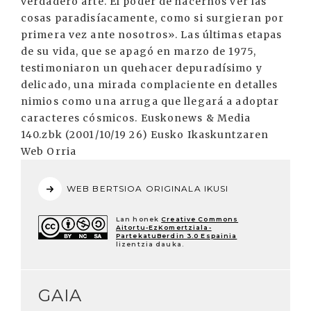
verdadero arte. El poder de hacernos ver las
cosas paradisíacamente, como si surgieran por
primera vez ante nosotros». Las últimas etapas
de su vida, que se apagó en marzo de 1975,
testimoniaron un quehacer depuradísimo y
delicado, una mirada complaciente en detalles
nimios como una arruga que llegará a adoptar
caracteres cósmicos. Euskonews & Media
140.zbk (2001/10/19 26) Eusko Ikaskuntzaren
Web Orria
WEB BERTSIOA ORIGINALA IKUSI
Lan honek
Creative Commons
Aitortu-EzKomertziala-
PartekatuBerdin 3.0 Espainia
lizentzia dauka.
GAIA