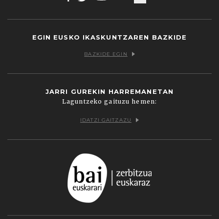
Facebook
Twitter
Youtube
Flickr
Vimeo
EGIN EUSKO IKASKUNTZAREN BAZKIDE
BAZKIDE EGIN
JARRI GUREKIN HARREMANETAN
Laguntzeko gaituzu hemen:
IDATZI GAITZAZU