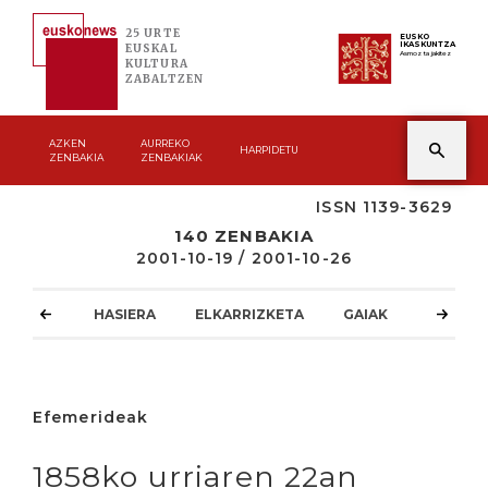
25 URTE
EUSKO
IKASKUNTZA
EUSKAL
Asmoz ta jakitez
KULTURA
ZABALTZEN
AZKEN
AURREKO
HARPIDETU
ZENBAKIA
ZENBAKIAK
ISSN 1139-3629
140 ZENBAKIA
2001-10-19 / 2001-10-26
HASIERA
ELKARRIZKETA
GAIAK
ATZOKO
Efemerideak
1858ko urriaren 22an