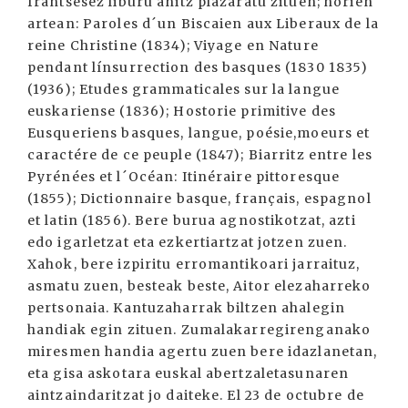
frantsesez liburu anitz plazaratu zituen; horien
artean: Paroles d´un Biscaien aux Liberaux de la
reine Christine (1834); Viyage en Nature
pendant línsurrection des basques (1830 1835)
(1936); Etudes grammaticales sur la langue
euskariense (1836); Hostorie primitive des
Eusqueriens basques, langue, poésie,moeurs et
caractére de ce peuple (1847); Biarritz entre les
Pyrénées et l´Océan: Itinéraire pittoresque
(1855); Dictionnaire basque, français, espagnol
et latin (1856). Bere burua agnostikotzat, azti
edo igarletzat eta ezkertiartzat jotzen zuen.
Xahok, bere izpiritu erromantikoari jarraituz,
asmatu zuen, besteak beste, Aitor elezaharreko
pertsonaia. Kantuzaharrak biltzen ahalegin
handiak egin zituen. Zumalakarregirenganako
miresmen handia agertu zuen bere idazlanetan,
eta gisa askotara euskal abertzaletasunaren
aintzaindaritzat jo daiteke. El 23 de octubre de