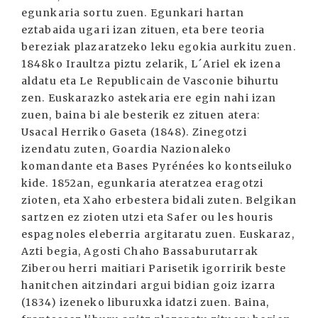
egunkaria sortu zuen. Egunkari hartan
eztabaida ugari izan zituen, eta bere teoria
bereziak plazaratzeko leku egokia aurkitu zuen.
1848ko Iraultza piztu zelarik, L´Ariel ek izena
aldatu eta Le Republicain de Vasconie bihurtu
zen. Euskarazko astekaria ere egin nahi izan
zuen, baina bi ale besterik ez zituen atera:
Usacal Herriko Gaseta (1848). Zinegotzi
izendatu zuten, Goardia Nazionaleko
komandante eta Bases Pyrénées ko kontseiluko
kide. 1852an, egunkaria ateratzea eragotzi
zioten, eta Xaho erbestera bidali zuten. Belgikan
sartzen ez zioten utzi eta Safer ou les houris
espagnoles eleberria argitaratu zuen. Euskaraz,
Azti begia, Agosti Chaho Bassaburutarrak
Ziberou herri maitiari Parisetik igorririk beste
hanitchen aitzindari argui bidian goiz izarra
(1834) izeneko liburuxka idatzi zuen. Baina,