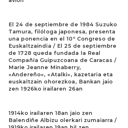
avión
Irakurri
El 24 de septiembre de 1984 Suzuko
Tamura, filóloga japonesa, presenta
una ponencia en el 10º Congreso de
Euskaltzaindia / El 25 de septiembre
de 1728 queda fundada la Real
Compañía Guipuzcoana de Caracas /
Marie Jeanne Minaberry,
«Andereño», «Atalki», kazetaria eta
euskaltzain ohorezkoa, Bankan jaio
zen 1926ko irailaren 26an
Irakurri
1914ko irailaren 18an jaio zen
Balendiñe Albizu olerkari zumaiarra /
1919ko irailaren 19an hil zen