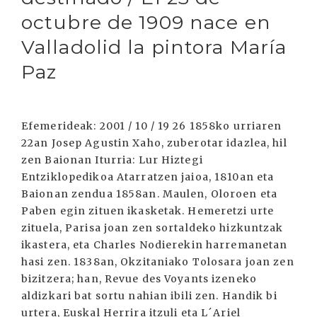
octubre de 1909 nace en
Valladolid la pintora María
Paz
Efemerideak: 2001 / 10 / 19 26 1858ko urriaren
22an Josep Agustin Xaho, zuberotar idazlea, hil
zen Baionan Iturria: Lur Hiztegi
Entziklopedikoa Atarratzen jaioa, 1810an eta
Baionan zendua 1858an. Maulen, Oloroen eta
Paben egin zituen ikasketak. Hemeretzi urte
zituela, Parisa joan zen sortaldeko hizkuntzak
ikastera, eta Charles Nodierekin harremanetan
hasi zen. 1838an, Okzitaniako Tolosara joan zen
bizitzera; han, Revue des Voyants izeneko
aldizkari bat sortu nahian ibili zen. Handik bi
urtera, Euskal Herrira itzuli eta L´Ariel