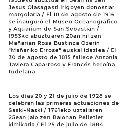
1955eko abuztuaren 5ean hil zen
Jesus Olasagasti Irigoyen donostiar
margolaria / El 10 de agosto de 1916
se inauguró el Museo Oceanográfico
y Aquarium de San Sebastián /
1953ko abuztuaren 20an hil zen
Mañarian Rosa Bustinza Ozerin
"Mañariko Errose" euskal idazlea / El
30 de agosto de 1815 fallece Antonia
Javiera Caparroso y Francés heroína
tudelana
Irakurri
Los días 20 y 21 de julio de 1928 se
celebran las primeras actuaciones de
Saski-Naski / 1761eko uztailaren
25ean jaio zen Baionan Pelletier
kimikaria / El 25 de julio de 1884