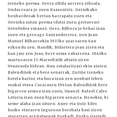
izeneko poema. Gerra zibila aurrera zihoala,
Ondarroara jo zuen itsasontziz. Gernikako
bonbardeoak bertan harrapatu zuen eta
Gernika sutan poema idatzi zuen gertaerari
irtenbidea emanez. Gero, Bilbora jo behar izan
zuen eta geroago Santanderrera, non Juan
Manuel Bilbaorekin 1937ko azaroaren 6an
ezkondu zen. Handik, Bidartera joan ziren eta
han jaio zen Josu, bere seme zaharrena. 1940ko
martxoaren 13 Marsellatik abiatu ziren
Venezuela bidean. Han ostalaritzari ekin zioten
Balendiñek eta bere senarrak, Zuriñe izeneko
hotela hartuz eta hura izan zen nonbait lehen
euskal etxea Caracasen.1943an Balendiñek bere
bigarren semea izan zuen, Imanol. Rafael Calvo
Leturia izan zuen bigarren senarra. Honekin, bi
seme alaba izan zituen: Asier eta Goiz Eder.
Eusko etxearen inguruan berehala hasi ziren
ateratzen argitalpenak Euzkadi, Euzko Gaztedi,