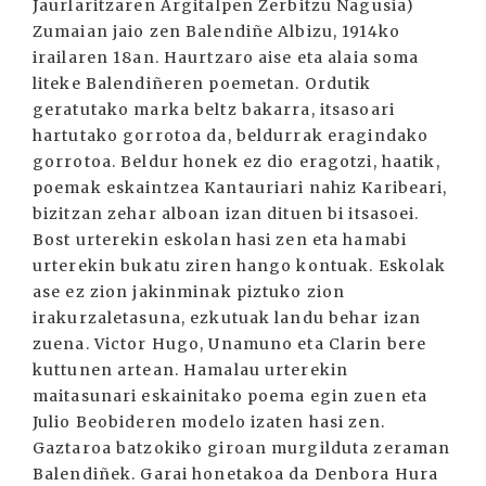
Jaurlaritzaren Argitalpen Zerbitzu Nagusia)
Zumaian jaio zen Balendiñe Albizu, 1914ko
irailaren 18an. Haurtzaro aise eta alaia soma
liteke Balendiñeren poemetan. Ordutik
geratutako marka beltz bakarra, itsasoari
hartutako gorrotoa da, beldurrak eragindako
gorrotoa. Beldur honek ez dio eragotzi, haatik,
poemak eskaintzea Kantauriari nahiz Karibeari,
bizitzan zehar alboan izan dituen bi itsasoei.
Bost urterekin eskolan hasi zen eta hamabi
urterekin bukatu ziren hango kontuak. Eskolak
ase ez zion jakinminak piztuko zion
irakurzaletasuna, ezkutuak landu behar izan
zuena. Victor Hugo, Unamuno eta Clarin bere
kuttunen artean. Hamalau urterekin
maitasunari eskainitako poema egin zuen eta
Julio Beobideren modelo izaten hasi zen.
Gaztaroa batzokiko giroan murgilduta zeraman
Balendiñek. Garai honetakoa da Denbora Hura