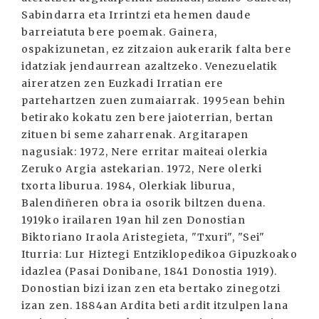
Sabindarra eta Irrintzi eta hemen daude
barreiatuta bere poemak. Gainera,
ospakizunetan, ez zitzaion aukerarik falta bere
idatziak jendaurrean azaltzeko. Venezuelatik
aireratzen zen Euzkadi Irratian ere
partehartzen zuen zumaiarrak. 1995ean behin
betirako kokatu zen bere jaioterrian, bertan
zituen bi seme zaharrenak. Argitarapen
nagusiak: 1972, Nere erritar maiteai olerkia
Zeruko Argia astekarian. 1972, Nere olerki
txorta liburua. 1984, Olerkiak liburua,
Balendiñeren obra ia osorik biltzen duena.
1919ko irailaren 19an hil zen Donostian
Biktoriano Iraola Aristegieta, "Txuri", "Sei"
Iturria: Lur Hiztegi Entziklopedikoa Gipuzkoako
idazlea (Pasai Donibane, 1841 Donostia 1919).
Donostian bizi izan zen eta bertako zinegotzi
izan zen. 1884an Ardita beti ardit itzulpen lana