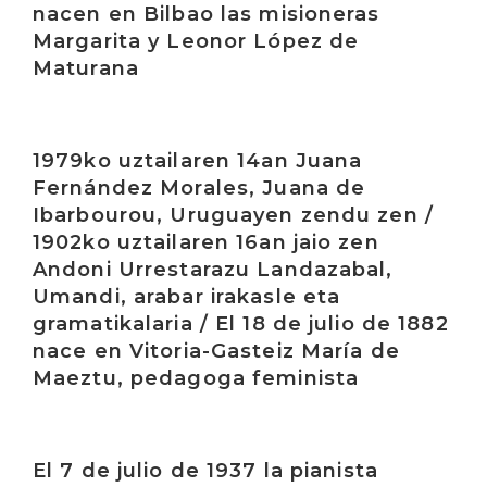
nacen en Bilbao las misioneras
Margarita y Leonor López de
Maturana
Irakurri
1979ko uztailaren 14an Juana
Fernández Morales, Juana de
Ibarbourou, Uruguayen zendu zen /
1902ko uztailaren 16an jaio zen
Andoni Urrestarazu Landazabal,
Umandi, arabar irakasle eta
gramatikalaria / El 18 de julio de 1882
nace en Vitoria-Gasteiz María de
Maeztu, pedagoga feminista
Irakurri
El 7 de julio de 1937 la pianista