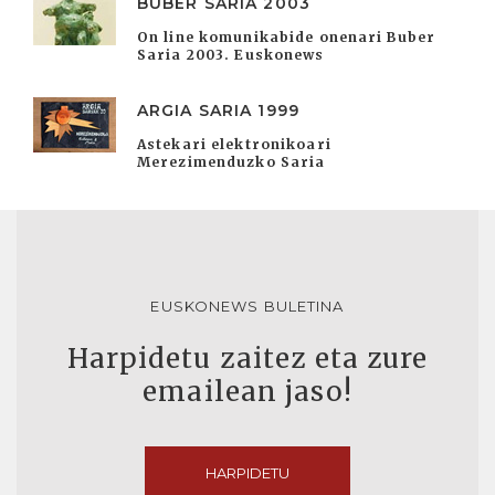
BUBER SARIA 2003
On line komunikabide onenari Buber
Saria 2003. Euskonews
ARGIA SARIA 1999
Astekari elektronikoari
Merezimenduzko Saria
EUSKONEWS BULETINA
Harpidetu zaitez eta zure
emailean jaso!
HARPIDETU