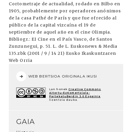
Cortometraje de actualidad, rodado en Bilbo en
1905, probablemente por operadores anónimos
de la casa Pathé de París y que fue ofrecido al
público de la capital vizcaína el 19 de
septiembre de aquel año en el cine Olimpia.
Bibliogr.: EI Cine en el País Vasco, de Santos
Zunzunegui, p. 51. L. de L. Euskonews & Media
135.zbk (2001 / 9 / 14 21) Eusko Ikaskuntzaren
Web Orria
WEB BERTSIOA ORIGINALA IKUSI
Lan honek
Creative Commons
Aitortu-EzKomertziala-
PartekatuBerdin 3.0 Espainia
lizentzia dauka.
GAIA