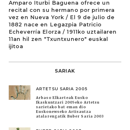
Amparo Iturbi Baguena ofrece un
recital con su hermano por primera
vez en Nueva York / El 9 de julio de
1882 nace en Legazpia Patricio
Echeverría Elorza / 1911ko uztailaren
11an hil zen "Txuntxunero" euskal
ijitoa
SARIAK
ARTETSU SARIA 2005
Arbaso Elkarteak Eusko
Ikaskuntzari 2005eko Artetsu
sarietako bat eman dio
Euskonewseko Artisautza
atalarengatik Buber Saria 2003