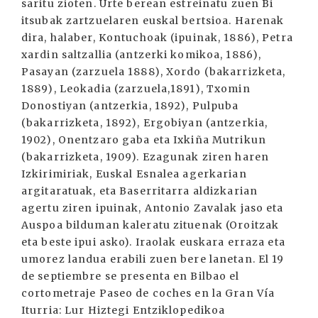
saritu zioten. Urte berean estreinatu zuen Bi
itsubak zartzuelaren euskal bertsioa. Harenak
dira, halaber, Kontuchoak (ipuinak, 1886), Petra
xardin saltzallia (antzerki komikoa, 1886),
Pasayan (zarzuela 1888), Xordo (bakarrizketa,
1889), Leokadia (zarzuela,1891), Txomin
Donostiyan (antzerkia, 1892), Pulpuba
(bakarrizketa, 1892), Ergobiyan (antzerkia,
1902), Onentzaro gaba eta Ixkiña Mutrikun
(bakarrizketa, 1909). Ezagunak ziren haren
Izkirimiriak, Euskal Esnalea agerkarian
argitaratuak, eta Baserritarra aldizkarian
agertu ziren ipuinak, Antonio Zavalak jaso eta
Auspoa bilduman kaleratu zituenak (Oroitzak
eta beste ipui asko). Iraolak euskara erraza eta
umorez landua erabili zuen bere lanetan. El 19
de septiembre se presenta en Bilbao el
cortometraje Paseo de coches en la Gran Vía
Iturria: Lur Hiztegi Entziklopedikoa