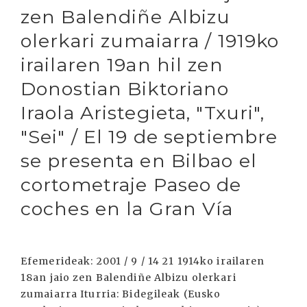
zen Balendiñe Albizu
olerkari zumaiarra / 1919ko
irailaren 19an hil zen
Donostian Biktoriano
Iraola Aristegieta, "Txuri",
"Sei" / El 19 de septiembre
se presenta en Bilbao el
cortometraje Paseo de
coches en la Gran Vía
Efemerideak: 2001 / 9 / 14 21 1914ko irailaren
18an jaio zen Balendiñe Albizu olerkari
zumaiarra Iturria: Bidegileak (Eusko