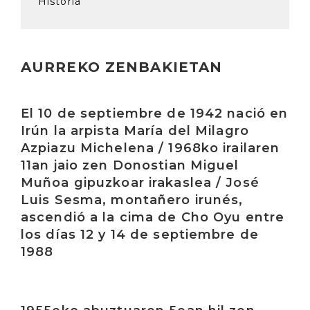
Historia
AURREKO ZENBAKIETAN
Irakurri
El 10 de septiembre de 1942 nació en
Irún la arpista María del Milagro
Azpiazu Michelena / 1968ko irailaren
11an jaio zen Donostian Miguel
Muñoa gipuzkoar irakaslea / José
Luis Sesma, montañero irunés,
ascendió a la cima de Cho Oyu entre
los días 12 y 14 de septiembre de
1988
Irakurri