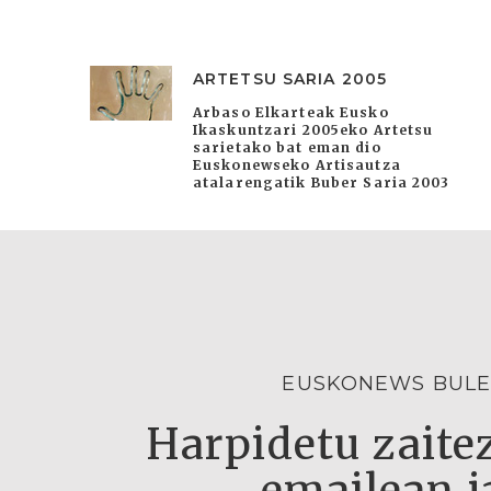
ARTETSU SARIA 2005
Arbaso Elkarteak Eusko
Ikaskuntzari 2005eko Artetsu
sarietako bat eman dio
Euskonewseko Artisautza
atalarengatik Buber Saria 2003
EUSKONEWS BULE
Harpidetu zaitez
emailean j