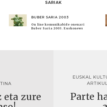
SARIAK
BUBER SARIA 2003
On line komunikabide onenari
Buber Saria 2003. Euskonews
EUSKAL KULT
ARTIKU
TINA
Parte ha
 eta zure
aso!