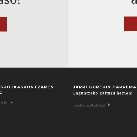
USKO IKASKUNTZAREN
JARRI GUREKIN HARREM
E
Laguntzeko gaituzu hemen:
EGIN
IDATZI GAITZAZU