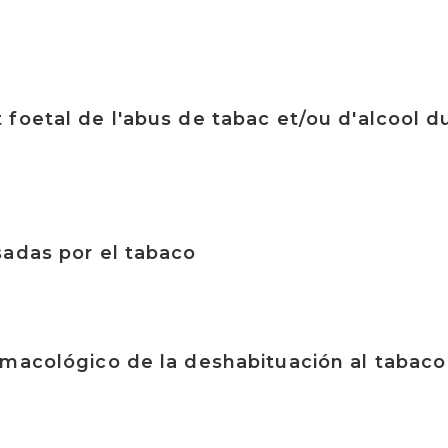
foetal de l'abus de tabac et/ou d'alcool du
adas por el tabaco
macológico de la deshabituación al tabaco