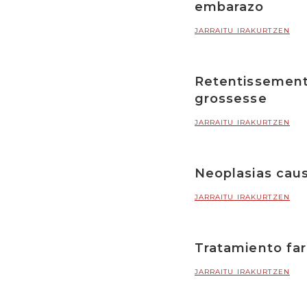
embarazo
JARRAITU IRAKURTZEN
Retentissement 
grossesse
JARRAITU IRAKURTZEN
Neoplasias caus
JARRAITU IRAKURTZEN
Tratamiento far
JARRAITU IRAKURTZEN