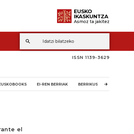
EUSKO
IKASKUNTZA
Asmoz ta jakitez
ISSN 1139-3629
EUSKOBOOKS
EI-REN BERRIAK
BERRIKUSKETAK
rante el