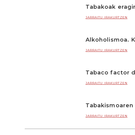
Tabakoak eragin
JARRAITU IRAKURTZEN
Alkoholismoa. 
JARRAITU IRAKURTZEN
Tabaco factor d
JARRAITU IRAKURTZEN
Tabakismoaren
JARRAITU IRAKURTZEN