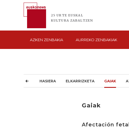
25 URTE
EUSKAL
KULTURA
ZABALTZEN
AZKEN
ZENBAKIA
AURREKO
ZENBAKIAK
HASIERA
ELKARRIZKETA
GAIAK
A
Gaiak
Afectación fetal