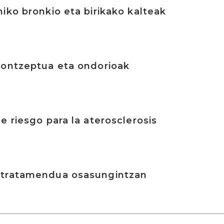
iko bronkio eta birikako kalteak
Kontzeptua eta ondorioak
e riesgo para la aterosclerosis
 tratamendua osasungintzan