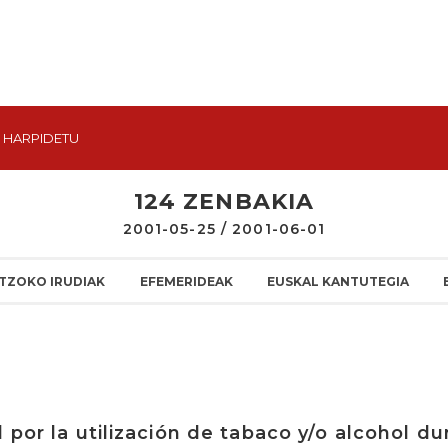
HARPIDETU
124 ZENBAKIA
2001-05-25 / 2001-06-01
TZOKO IRUDIAK
EFEMERIDEAK
EUSKAL KANTUTEGIA
 por la utilización de tabaco y/o alcohol du