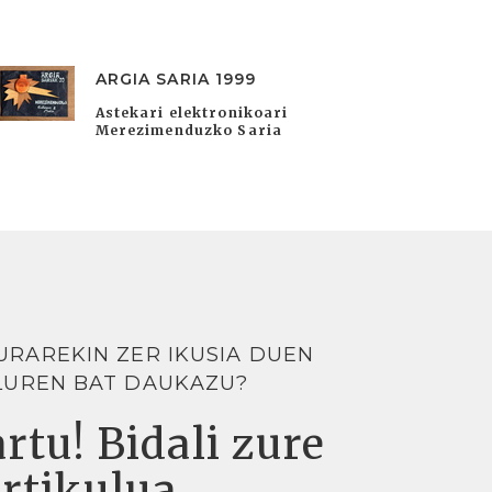
ARGIA SARIA 1999
Astekari elektronikoari
Merezimenduzko Saria
URAREKIN ZER IKUSIA DUEN
LUREN BAT DAUKAZU?
rtu! Bidali zure
artikulua