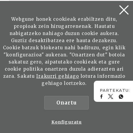
Lan honek
Creative Commons
Aitortu-EzKomertziala-
PartekatuBerdin 3.0 Espainia
lizentzia dauka.
Webgune honek cookieak erabiltzen ditu,
propioak zein hirugarrenenak. Hautatu
nabigatzeko nahiago duzun cookie aukera.
GAIA
Guztiz desaktibatzea ere hauta dezakezu.
Historia
Cookie batzuk blokeatu nahi badituzu, egin klik
"konfigurazioa" aukeran. "Onartzen dut" botoia
TOPONIMOAK
sakatuz gero, aipatutako cookieak eta gure
cookie politika onartzen duzula adierazten ari
BIZKAIA
DURANGO
zara. Sakatu
Irakurri gehiago
lotura informazio
BERMEO
gehiago lortzeko.
BILBAO
Onartu
BESTE GAIAK
Konfiguratu
Irakurri