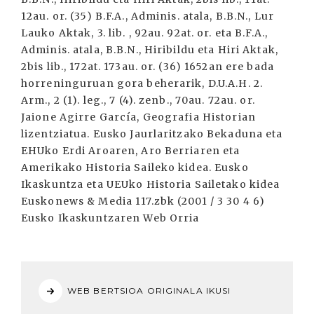
WEB BERTSIOA ORIGINALA IKUSI