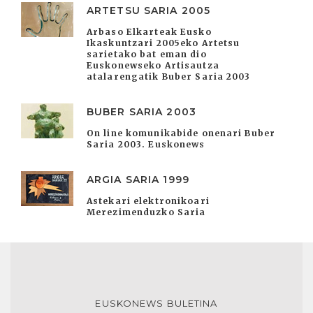
ARTETSU SARIA 2005
Arbaso Elkarteak Eusko
Ikaskuntzari 2005eko Artetsu
sarietako bat eman dio
Euskonewseko Artisautza
atalarengatik Buber Saria 2003
BUBER SARIA 2003
On line komunikabide onenari Buber
Saria 2003. Euskonews
ARGIA SARIA 1999
Astekari elektronikoari
Merezimenduzko Saria
EUSKONEWS BULETINA