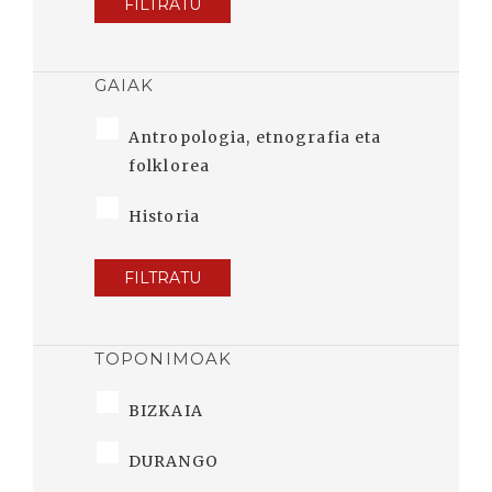
FILTRATU
GAIAK
Antropologia, etnografia eta
folklorea
Historia
FILTRATU
TOPONIMOAK
BIZKAIA
DURANGO