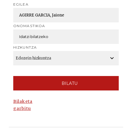
EGILEA
ONOMASTIKOA
HIZKUNTZA
BILATU
Bilaketa
garbitu