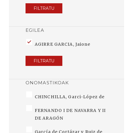
FILTRATU
EGILEA
AGIRRE GARCIA, Jaione
FILTRATU
ONOMASTIKOAK
CHINCHILLA, Garci-López de
FERNANDO I DE NAVARRA Y II
DE ARAGÓN
García de Cortázar y Ruiz de