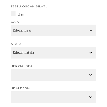
TESTU OSOAN BILATU
Bai
GAIA
ATALA
HERRIALDEA
UDALERRIA