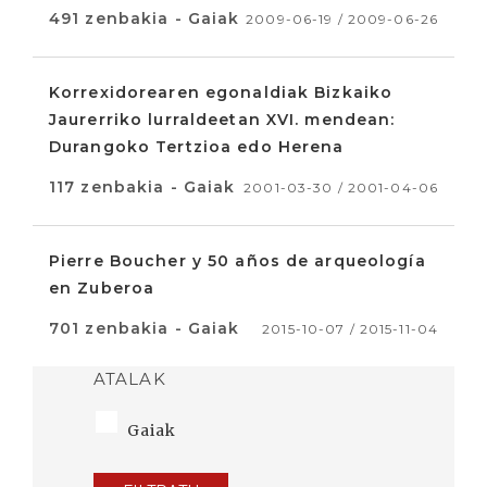
491 zenbakia - Gaiak
2009-06-19 / 2009-06-26
Korrexidorearen egonaldiak Bizkaiko
Jaurerriko lurraldeetan XVI. mendean:
Durangoko Tertzioa edo Herena
117 zenbakia - Gaiak
2001-03-30 / 2001-04-06
Pierre Boucher y 50 años de arqueología
en Zuberoa
701 zenbakia - Gaiak
2015-10-07 / 2015-11-04
ATALAK
Gaiak