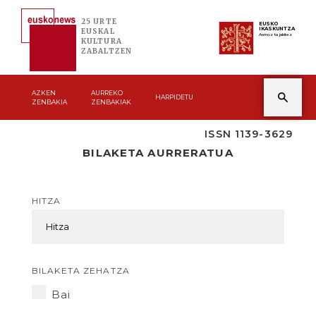
25 URTE
EUSKO
IKASKUNTZA
EUSKAL
Asmoz ta jakitez
KULTURA
ZABALTZEN
AZKEN
AURREKO
HARPIDETU
ZENBAKIA
ZENBAKIAK
ISSN 1139-3629
BILAKETA AURRERATUA
HITZA
BILAKETA ZEHATZA
Bai