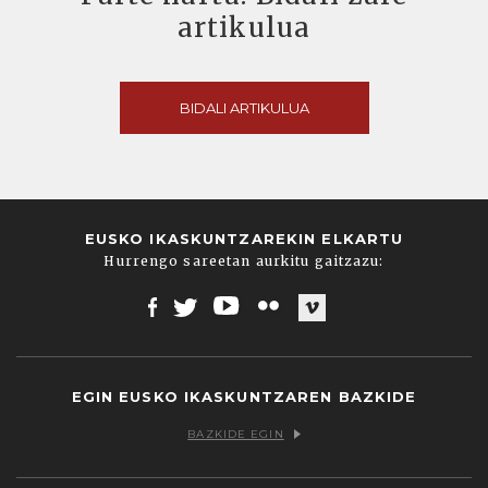
artikulua
BIDALI ARTIKULUA
EUSKO IKASKUNTZAREKIN ELKARTU
Hurrengo sareetan aurkitu gaitzazu:
Facebook
Twitter
Youtube
Flickr
Vimeo
EGIN EUSKO IKASKUNTZAREN BAZKIDE
BAZKIDE EGIN