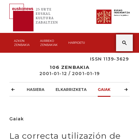
25 URTE
EUSKO
IKASKUNTZA
EUSKAL
Asmoz ta jakitez
KULTURA
ZABALTZEN
AZKEN
AURREKO
HARPIDETU
ZENBAKIA
ZENBAKIAK
ISSN 1139-3629
106 ZENBAKIA
2001-01-12 / 2001-01-19
HASIERA
ELKARRIZKETA
GAIAK
ATZOKO
Gaiak
La correcta utilizazión de