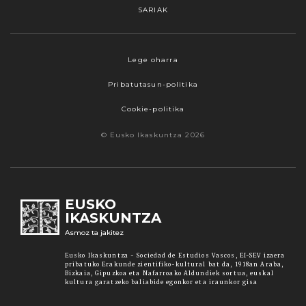
SARIAK
Webgune honek cookieak erabiltzen ditu,
Lege oharra
propioak zein hirugarrenenak. Hautatu
Pribatutasun-politika
nabigatzeko nahiago duzun cookie aukera.
Guztiz desaktibatzea ere hauta dezakezu.
Cookie-politika
Cookie batzuk blokeatu nahi badituzu, egin klik
© Eusko Ikaskuntza 2026
"konfigurazioa" aukeran. "Onartzen dut" botoia
sakatuz gero, aipatutako cookieak eta gure
cookie politika onartzen duzula adierazten ari
zara. Sakatu
Irakurri gehiago
lotura informazio
EUSKO
gehiago lortzeko.
IKASKUNTZA
Asmoz ta jakitez
Onartu
Eusko Ikaskuntza - Sociedad de Estudios Vascos, EI-SEV izaera
pribatuko Erakunde zientifiko-kultural bat da, 1918an Araba,
Bizkaia, Gipuzkoa eta Nafarroako Aldundiek sortua, euskal
kultura garatzeko baliabide egonkor eta iraunkor gisa
Konfiguratu