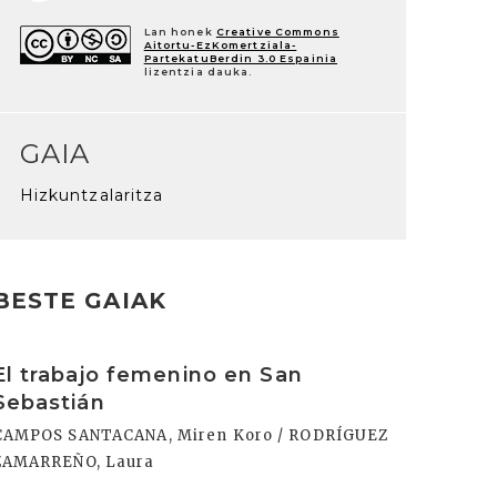
Lan honek
Creative Commons
Aitortu-EzKomertziala-
PartekatuBerdin 3.0 Espainia
lizentzia dauka.
GAIA
Hizkuntzalaritza
BESTE GAIAK
rakurri
El trabajo femenino en San
Sebastián
CAMPOS SANTACANA, Miren Koro / RODRÍGUEZ
ZAMARREÑO, Laura