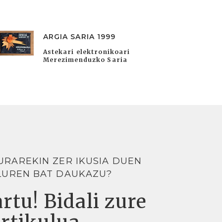
ARGIA SARIA 1999
Astekari elektronikoari
Merezimenduzko Saria
URAREKIN ZER IKUSIA DUEN
LUREN BAT DAUKAZU?
rtu! Bidali zure