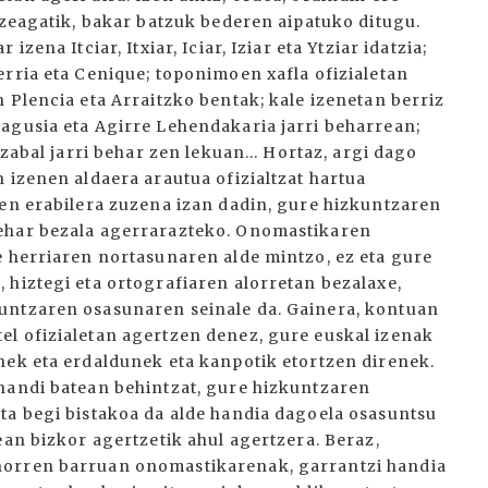
tzeagatik, bakar batzuk bederen aipatuko ditugu.
zena Itciar, Itxiar, Iciar, Iziar eta Ytziar idatzia;
erria eta Cenique; toponimoen xafla ofizialetan
 Plencia eta Arraitzko bentak; kale izenetan berriz
agusia eta Agirre Lehendakaria jarri beharrean;
azabal jarri behar zen lekuan... Hortaz, argi dago
 izenen aldaera arautua ofizialtzat hartua
ien erabilera zuzena izan dadin, gure hizkuntzaren
behar bezala agerrarazteko. Onomastikaren
e herriaren nortasunaren alde mintzo, ez eta gure
 hiztegi eta ortografiaren alorretan bezalaxe,
untzaren osasunaren seinale da. Gainera, kontuan
l ofizialetan agertzen denez, gure euskal izenak
nek eta erdaldunek eta kanpotik etortzen direnek.
handi batean behintzat, gure hizkuntzaren
ta begi bistakoa da alde handia dagoela osasuntsu
ean bizkor agertzetik ahul agertzera. Beraz,
horren barruan onomastikarenak, garrantzi handia