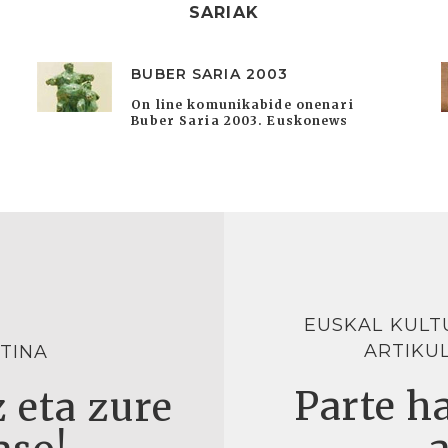
SARIAK
BUBER SARIA 2003
On line komunikabide onenari
Buber Saria 2003. Euskonews
EUSKAL KULT
ARTIKU
TINA
Parte ha
 eta zure