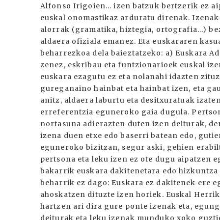
Alfonso Irigoien... izen batzuk bertzerik ez ai
euskal onomastikaz arduratu direnak. Izenak
alorrak (gramatika, hiztegia, ortografia...) 
aldaera ofiziala emanez. Eta euskararen kasu
beharrezkoa dela baieztatzeko: a) Euskara Ad
zenez, eskribau eta funtzionarioek euskal ize
euskara ezagutu ez eta nolanahi idazten zituzte
gureganaino hainbat eta hainbat izen, eta ga
anitz, aldaera laburtu eta desitxuratuak izate
erreferentzia eguneroko gaia dugula. Pertso
nortasuna adierazten duten izen deiturak, den
izena duen etxe edo baserri batean edo, gutie
eguneroko bizitzan, segur aski, gehien erabi
pertsona eta leku izen ez ote dugu aipatzen 
bakarrik euskara dakitenetara edo hizkuntza
beharrik ez dago: Euskara ez dakitenek ere e
ahoskatzen dituzte izen horiek. Euskal Herr
hartzen ari dira gure ponte izenak eta, egun
deiturak eta leku izenak munduko xoko guztiet