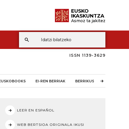
EUSKO
IKASKUNTZA
Asmoz ta jakitez
ISSN 1139-3629
EUSKOBOOKS
EI-REN BERRIAK
BERRIKUSKETAK
LEER EN ESPAÑOL
WEB BERTSIOA ORIGINALA IKUSI