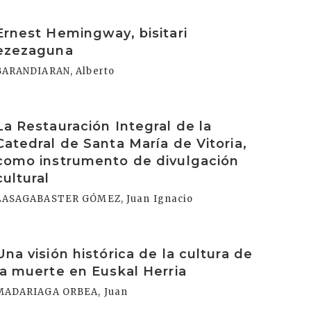
rakurri
Ernest Hemingway, bisitari
ezezaguna
BARANDIARAN, Alberto
rakurri
La Restauración Integral de la
Catedral de Santa María de Vitoria,
como instrumento de divulgación
cultural
LASAGABASTER GÓMEZ, Juan Ignacio
rakurri
Una visión histórica de la cultura de
la muerte en Euskal Herria
MADARIAGA ORBEA, Juan