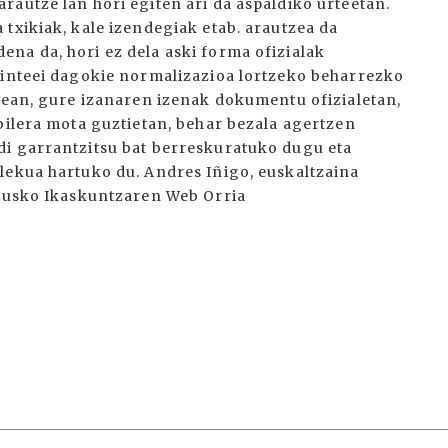
autze lan hori egiten ari da aspaldiko urteetan.
txikiak, kale izendegiak etab. arautzea da
na da, hori ez dela aski forma ofizialak
ginteei dagokie normalizazioa lortzeko beharrezko
enean, gure izanaren izenak dokumentu ofizialetan,
bilera mota guztietan, behar bezala agertzen
di garrantzitsu bat berreskuratuko dugu eta
lekua hartuko du. Andres Iñigo, euskaltzaina
 Eusko Ikaskuntzaren Web Orria