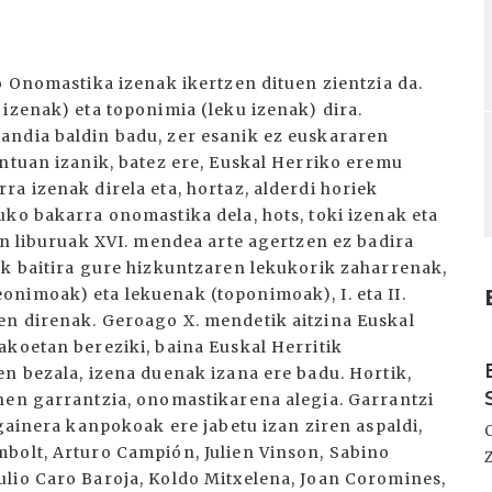
o Onomastika izenak ikertzen dituen zientzia da.
izenak) eta toponimia (leku izenak) dira.
andia baldin badu, zer esanik ez euskararen
ontuan izanik, batez ere, Euskal Herriko eremu
a izenak direla eta, hortaz, alderdi horiek
uko bakarra onomastika dela, hots, toki izenak eta
en liburuak XVI. mendea arte agertzen ez badira
ak baitira gure hizkuntzaren lekukorik zaharrenak,
nimoak) eta lekuenak (toponimoak), I. eta II.
en direnak. Geroago X. mendetik aitzina Euskal
akoetan bereziki, baina Euskal Herritik
I
en bezala, izena duenak izana ere badu. Hortik,
nen garrantzia, onomastikarena alegia. Garrantzi
 gainera kanpokoak ere jabetu izan ziren aspaldi,
bolt, Arturo Campión, Julien Vinson, Sabino
lio Caro Baroja, Koldo Mitxelena, Joan Coromines,