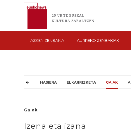
25 URTE
EUSKAL
KULTURA
ZABALTZEN
AZKEN
ZENBAKIA
AURREKO
ZENBAKIAK
HASIERA
ELKARRIZKETA
GAIAK
A
Gaiak
Izena eta izana