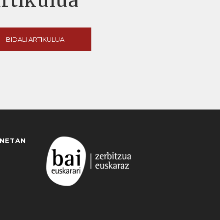
artikulua
BIDALI ARTIKULUA
ANETAN