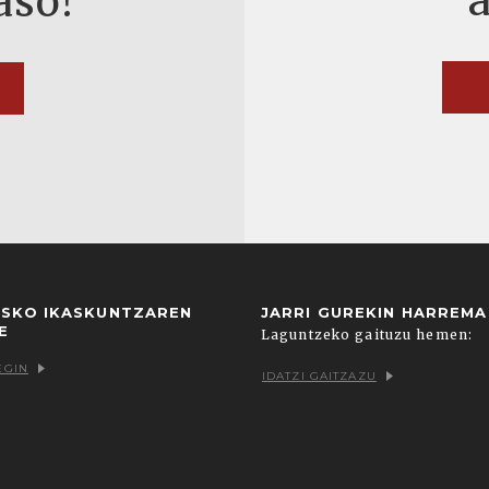
aso!
USKO IKASKUNTZAREN
JARRI GUREKIN HARREM
E
Laguntzeko gaituzu hemen:
EGIN
IDATZI GAITZAZU