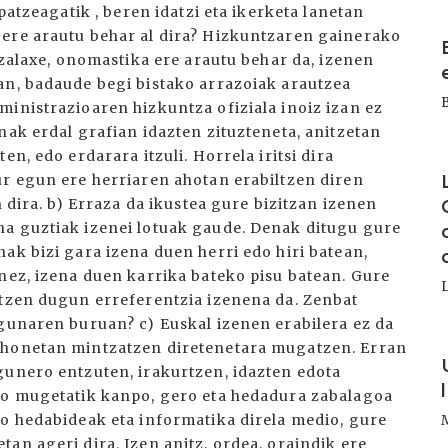
patzeagatik , beren idatzi eta ikerketa lanetan
I
 ere arautu behar al dira? Hizkuntzaren gainerako
bezalaxe, onomastika ere arautu behar da, izenen
an, badaude begi bistako arrazoiak arautzea
ministrazioaren hizkuntza ofiziala inoiz izan ez
nak erdal grafian idazten zituzteneta, anitzetan
n, edo erdarara itzuli. Horrela iritsi dira
I
ur egun ere herriaren ahotan erabiltzen diren
n dira. b) Erraza da ikustea gure bizitzan izenen
na guztiak izenei lotuak gaude. Denak ditugu gure
ak bizi gara izena duen herri edo hiri batean,
nez, izena duen karrika bateko pisu batean. Gure
ltzen dugun erreferentzia izenena da. Zenbat
egunaren buruan? c) Euskal izenen erabilera ez da
I
 honetan mintzatzen diretenetara mugatzen. Erran
gunero entzuten, irakurtzen, idazten edota
iko mugetatik kanpo, gero eta hedadura zabalagoa
go hedabideak eta informatika direla medio, gure
an ageri dira. Izen anitz, ordea, oraindik ere