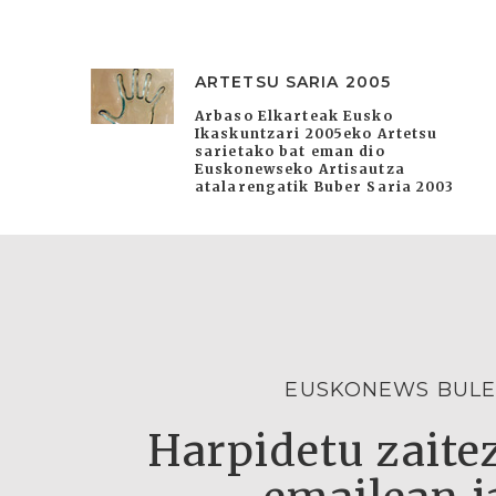
ARTETSU SARIA 2005
Arbaso Elkarteak Eusko
Ikaskuntzari 2005eko Artetsu
sarietako bat eman dio
Euskonewseko Artisautza
atalarengatik Buber Saria 2003
EUSKONEWS BULE
Harpidetu zaitez