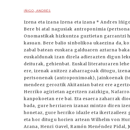
IÑIGO, ANDRÉS
Izena eta izana Izena eta izana * Andres Iñig
Bere bi atal nagusiak antroponimia (pertsona 
Onomastikak hizkuntza guztietan garrantzi h
kasuan. Bere balio sinbolikoa ukaezina da, k
zabal batean euskara galduaren aztarna bakarr
euskaldunak izan direla adierazten digun lek
deiturak, gehienbat. Euskal literaturaren leh
ere, izenak anitzez zaharragoak ditugu, izen
pertsonenak (antroponimoak), jainkoenak (teo
mendeez geroztik Akitanian batez ere agertz
Herriko agirietan agertzen zaizkigu, Nafarro
kanpokoetan ere bai. Eta esaera zaharrak dio
bada, gure herriaren izanaz mintzo diren ize
honetaz, gure herriko idazle eta ikertzaileez
eta hor ditugu horien artean Wilhelm von Hum
Arana, Henri Gavel, Ramón Menéndez Pidal, Ju