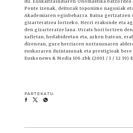
du. Euskaltzaindiaren Onomastika batzordea ar
Ponte izenak, deiturak toponimo nagusiak eta 
Akademiaren eginbeharra. Baina gertzatzen de
gizarteratzea lortzeko. Herri erakunde eta a
den gizarteratze lana. Urrats hori lortzen d
xafletan, hedabideetan eta, azken batean, era
direnean, gure herriaren nortasunaren alder
euskararen duintasunak eta prestigioak bere 
Euskonews & Media 106.zbk (2001 / 1 / 12 19)