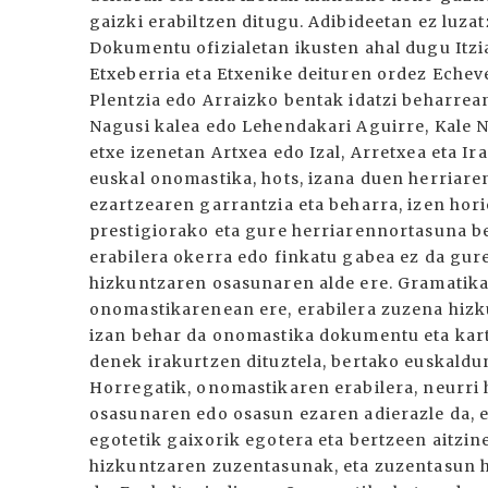
gaizki erabiltzen ditugu. Adibideetan ez luza
Dokumentu ofizialetan ikusten ahal dugu Itziar i
Etxeberria eta Etxenike deituren ordez Echev
Plentzia edo Arraizko bentak idatzi beharrean
Nagusi kalea edo Lehendakari Aguirre, Kale N
etxe izenetan Artxea edo Izal, Arretxea eta Ir
euskal onomastika, hots, izana duen herriaren
ezartzearen garrantzia eta beharra, izen hor
prestigiorako eta gure herriarennortasuna 
erabilera okerra edo finkatu gabea ez da gur
hizkuntzaren osasunaren alde ere. Gramatika,
onomastikarenean ere, erabilera zuzena hizk
izan behar da onomastika dokumentu eta karte
denek irakurtzen dituztela, bertako euskaldu
Horregatik, onomastikaren erabilera, neurri 
osasunaren edo osasun ezaren adierazle da, e
egotetik gaixorik egotera eta bertzeen aitzin
hizkuntzaren zuzentasunak, eta zuzentasun 