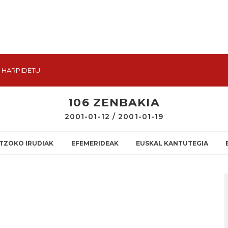
HARPIDETU
106 ZENBAKIA
2001-01-12 / 2001-01-19
TZOKO IRUDIAK
EFEMERIDEAK
EUSKAL KANTUTEGIA