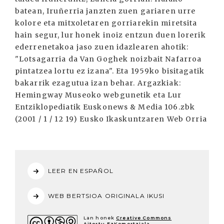
batean, Iruñerria janzten zuen gariaren urre
kolore eta mitxoletaren gorriarekin miretsita
hain segur, lur honek inoiz entzun duen lorerik
ederrenetakoa jaso zuen idazlearen ahotik:
"Lotsagarria da Van Goghek noizbait Nafarroa
pintatzea lortu ez izana". Eta 1959ko bisitagatik
bakarrik ezagutua izan behar. Argazkiak:
Hemingway Museoko webgunetik eta Lur
Entziklopediatik Euskonews & Media 106.zbk
(2001 / 1 / 12 19) Eusko Ikaskuntzaren Web Orria
LEER EN ESPAÑOL
WEB BERTSIOA ORIGINALA IKUSI
Lan honek
Creative Commons
Aitortu-EzKomertziala-