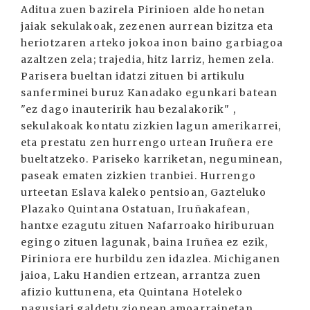
Aditua zuen bazirela Pirinioen alde honetan
jaiak sekulakoak, zezenen aurrean bizitza eta
heriotzaren arteko jokoa inon baino garbiagoa
azaltzen zela; trajedia, hitz larriz, hemen zela.
Parisera bueltan idatzi zituen bi artikulu
sanferminei buruz Kanadako egunkari batean
"ez dago inauteririk hau bezalakorik" ,
sekulakoak kontatu zizkien lagun amerikarrei,
eta prestatu zen hurrengo urtean Iruñera ere
bueltatzeko. Pariseko karriketan, neguminean,
paseak ematen zizkien tranbiei. Hurrengo
urteetan Eslava kaleko pentsioan, Gazteluko
Plazako Quintana Ostatuan, Iruñakafean,
hantxe ezagutu zituen Nafarroako hiriburuan
egingo zituen lagunak, baina Iruñea ez ezik,
Piriniora ere hurbildu zen idazlea. Michiganen
jaioa, Laku Handien ertzean, arrantza zuen
afizio kuttunena, eta Quintana Hoteleko
nagusiari galdetu zionean amoarrainetan