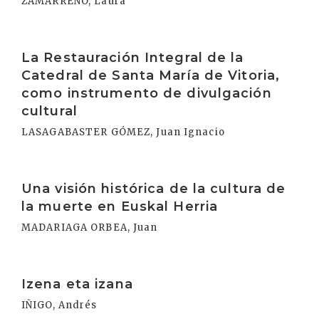
ZAMARREÑO, Laura
Irakurri
La Restauración Integral de la
Catedral de Santa María de Vitoria,
como instrumento de divulgación
cultural
LASAGABASTER GÓMEZ, Juan Ignacio
Irakurri
Una visión histórica de la cultura de
la muerte en Euskal Herria
MADARIAGA ORBEA, Juan
Irakurri
Izena eta izana
IÑIGO, Andrés