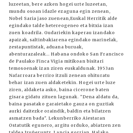
luzeetan, bere azken hogei urte luzeetan,
mundu osoan idazle ezaguna egin zenean,
Nobel Saria jaso zuenean,Euskal Herritik alde
egindako talde hetereogeneo eta bitxia izan
zuen koadrila. Gudariekin kaperau izandako
apaizak, saltinbakiarena egindako marinelak,
zestapuntistak, aduana buruak,
abenturazaleak... Habana ondoko San Francisco
de Paulako Finca Vigia mitikoan bisitari
temosoenak izan ziren euskaldunak. 1953an
Nafarroara berriro itzuli zenean ohituratu
behar izan zuen aldaketekin. Hogei urte luze
ziren, aldaketa asko, baina cicerone baten
gisara gidatu zituen lagunak. "Dena aldatu da,
baina pasatako garaietako gauza on guztiak
aurki daitezke oraindik, baldin eta bilatzen
asmatzen bada". Lekunberriko Aiestaran
Ostatutik egunero, argitu orduko, abiatzen zen
taldea Iruñeruntz, Lancia gorrian. Halako