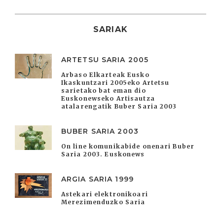
SARIAK
ARTETSU SARIA 2005
Arbaso Elkarteak Eusko
Ikaskuntzari 2005eko Artetsu
sarietako bat eman dio
Euskonewseko Artisautza
atalarengatik Buber Saria 2003
BUBER SARIA 2003
On line komunikabide onenari Buber
Saria 2003. Euskonews
ARGIA SARIA 1999
Astekari elektronikoari
Merezimenduzko Saria