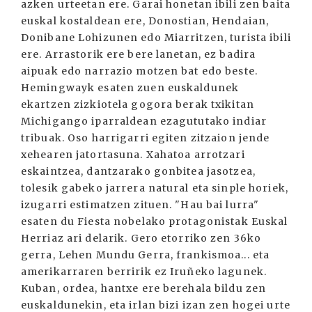
azken urteetan ere. Garai honetan ibili zen baita
euskal kostaldean ere, Donostian, Hendaian,
Donibane Lohizunen edo Miarritzen, turista ibili
ere. Arrastorik ere bere lanetan, ez badira
aipuak edo narrazio motzen bat edo beste.
Hemingwayk esaten zuen euskaldunek
ekartzen zizkiotela gogora berak txikitan
Michigango iparraldean ezagututako indiar
tribuak. Oso harrigarri egiten zitzaion jende
xehearen jatortasuna. Xahatoa arrotzari
eskaintzea, dantzarako gonbitea jasotzea,
tolesik gabeko jarrera natural eta sinple horiek,
izugarri estimatzen zituen. "Hau bai lurra"
esaten du Fiesta nobelako protagonistak Euskal
Herriaz ari delarik. Gero etorriko zen 36ko
gerra, Lehen Mundu Gerra, frankismoa... eta
amerikarraren berririk ez Iruñeko lagunek.
Kuban, ordea, hantxe ere berehala bildu zen
euskaldunekin, eta irlan bizi izan zen hogei urte