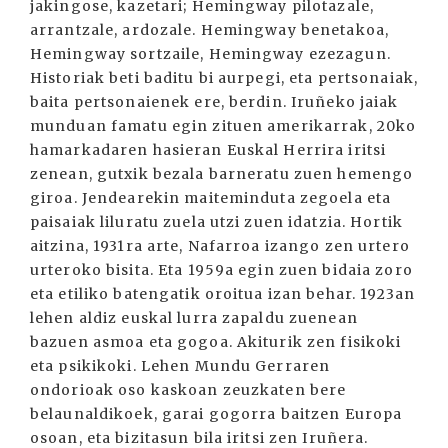
jakingose, kazetari; Hemingway pilotazale,
arrantzale, ardozale. Hemingway benetakoa,
Hemingway sortzaile, Hemingway ezezagun.
Historiak beti baditu bi aurpegi, eta pertsonaiak,
baita pertsonaienek ere, berdin. Iruñeko jaiak
munduan famatu egin zituen amerikarrak, 20ko
hamarkadaren hasieran Euskal Herrira iritsi
zenean, gutxik bezala barneratu zuen hemengo
giroa. Jendearekin maiteminduta zegoela eta
paisaiak liluratu zuela utzi zuen idatzia. Hortik
aitzina, 1931ra arte, Nafarroa izango zen urtero
urteroko bisita. Eta 1959a egin zuen bidaia zoro
eta etiliko batengatik oroitua izan behar. 1923an
lehen aldiz euskal lurra zapaldu zuenean
bazuen asmoa eta gogoa. Akiturik zen fisikoki
eta psikikoki. Lehen Mundu Gerraren
ondorioak oso kaskoan zeuzkaten bere
belaunaldikoek, garai gogorra baitzen Europa
osoan, eta bizitasun bila iritsi zen Iruñera.