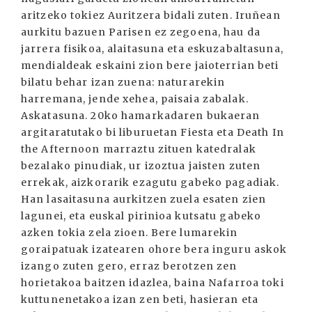
aritzeko tokiez Auritzera bidali zuten. Iruñean
aurkitu bazuen Parisen ez zegoena, hau da
jarrera fisikoa, alaitasuna eta eskuzabaltasuna,
mendialdeak eskaini zion bere jaioterrian beti
bilatu behar izan zuena: naturarekin
harremana, jende xehea, paisaia zabalak.
Askatasuna. 20ko hamarkadaren bukaeran
argitaratutako bi liburuetan Fiesta eta Death In
the Afternoon marraztu zituen katedralak
bezalako pinudiak, ur izoztua jaisten zuten
errekak, aizkorarik ezagutu gabeko pagadiak.
Han lasaitasuna aurkitzen zuela esaten zien
lagunei, eta euskal pirinioa kutsatu gabeko
azken tokia zela zioen. Bere lumarekin
goraipatuak izatearen ohore bera inguru askok
izango zuten gero, erraz berotzen zen
horietakoa baitzen idazlea, baina Nafarroa toki
kuttunenetakoa izan zen beti, hasieran eta