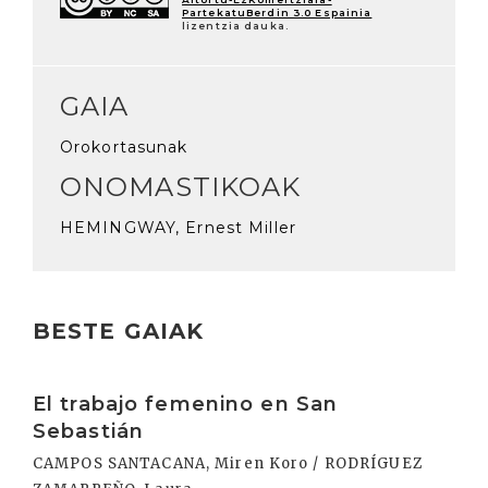
PartekatuBerdin 3.0 Espainia
lizentzia dauka.
GAIA
Orokortasunak
ONOMASTIKOAK
HEMINGWAY, Ernest Miller
BESTE GAIAK
Irakurri
El trabajo femenino en San
Sebastián
CAMPOS SANTACANA, Miren Koro / RODRÍGUEZ