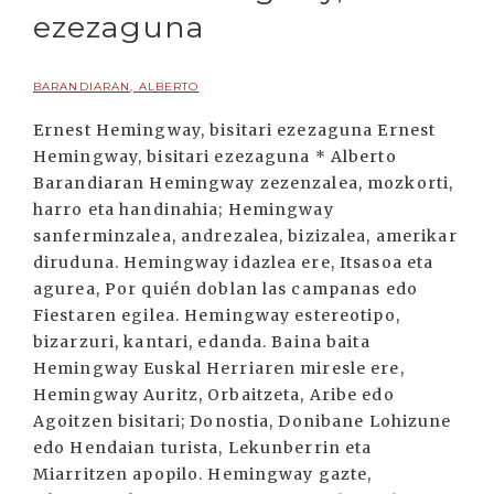
ezezaguna
BARANDIARAN, ALBERTO
Ernest Hemingway, bisitari ezezaguna Ernest
Hemingway, bisitari ezezaguna * Alberto
Barandiaran Hemingway zezenzalea, mozkorti,
harro eta handinahia; Hemingway
sanferminzalea, andrezalea, bizizalea, amerikar
diruduna. Hemingway idazlea ere, Itsasoa eta
agurea, Por quién doblan las campanas edo
Fiestaren egilea. Hemingway estereotipo,
bizarzuri, kantari, edanda. Baina baita
Hemingway Euskal Herriaren miresle ere,
Hemingway Auritz, Orbaitzeta, Aribe edo
Agoitzen bisitari; Donostia, Donibane Lohizune
edo Hendaian turista, Lekunberrin eta
Miarritzen apopilo. Hemingway gazte,