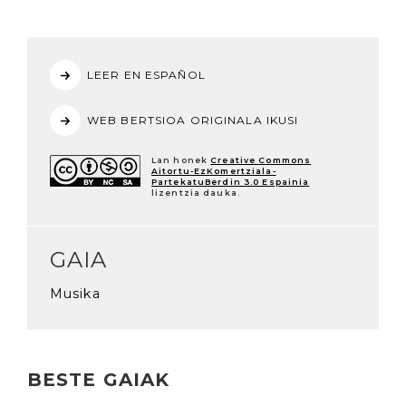
LEER EN ESPAÑOL
WEB BERTSIOA ORIGINALA IKUSI
Lan honek
Creative Commons
Aitortu-EzKomertziala-
PartekatuBerdin 3.0 Espainia
lizentzia dauka.
GAIA
Musika
BESTE GAIAK