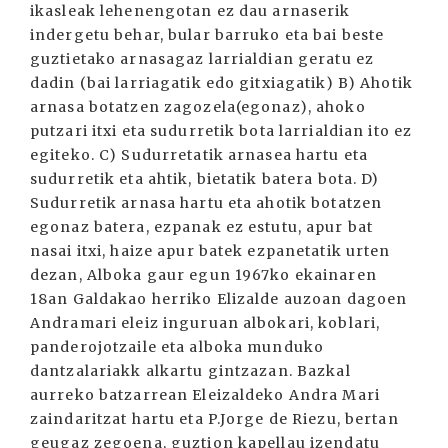
ikasleak lehenengotan ez dau arnaserik
indergetu behar, bular barruko eta bai beste
guztietako arnasagaz larrialdian geratu ez
dadin (bai larriagatik edo gitxiagatik) B) Ahotik
arnasa botatzen zagozela(egonaz), ahoko
putzari itxi eta sudurretik bota larrialdian ito ez
egiteko. C) Sudurretatik arnasea hartu eta
sudurretik eta ahtik, bietatik batera bota. D)
Sudurretik arnasa hartu eta ahotik botatzen
egonaz batera, ezpanak ez estutu, apur bat
nasai itxi, haize apur batek ezpanetatik urten
dezan, Alboka gaur egun 1967ko ekainaren
18an Galdakao herriko Elizalde auzoan dagoen
Andramari eleiz inguruan albokari, koblari,
panderojotzaile eta alboka munduko
dantzalariakk alkartu gintzazan. Bazkal
aurreko batzarrean Eleizaldeko Andra Mari
zaindaritzat hartu eta P.Jorge de Riezu, bertan
geugaz zegoena, guztion kapellau izendatu