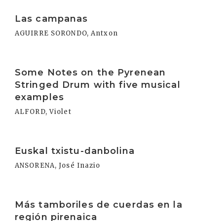
Irakurri
Las campanas
AGUIRRE SORONDO, Antxon
Irakurri
Some Notes on the Pyrenean
Stringed Drum with five musical
examples
ALFORD, Violet
Irakurri
Euskal txistu-danbolina
ANSORENA, José Inazio
Irakurri
Más tamboriles de cuerdas en la
región pirenaica