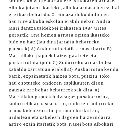
soñuetako yantzalariak ere. Albokaren arnasea
Alboka jotzen ikasteko, alboka arnasa berezi bat
ere ikasi behar da. Orain azalduko dudan era
hau nire alboka eskolan erabili neban Andra
Mari dantza taldekoei irakasten 1984 urtea
geroztik. Ona hemen arnasa egiten ikasteko
bide on bat: (lau dira jarraitu beharreko
pausuak) A) Sudur zuloetatik arnasa hartu B)
Matraillako papuek haizeagaz bete eta
puskarrotuta ipiñi. C) Sudurreko arnas bidea,
zabaldu zarratuan erabilliD) Puskarrotua kendu
barik, ezpainetatik haizea bota, putzitu. Joko
hau osotuteko ondoren esplikauten diren
gauzak ere behar beharrezkoak dira. A)
Matrailako papuek haizeagaz pusakarrotuz,
sudurretik arnasea hartu, ondoren sudurreko
arnas bidea zerratu, jarraian birikirtan,
urdailean eta sabelean dagoen haize indarra,
astiro ezain itartetik bota, nasei bota.Albokari