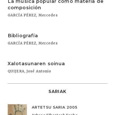
La música popular como materia de
composición
GARCÍA PÉREZ, Mercedes
Irakurri
Bibliografía
GARCÍA PÉREZ, Mercedes
Irakurri
Xalotasunaren soinua
QUIJERA, José Antonio
SARIAK
ARTETSU SARIA 2005