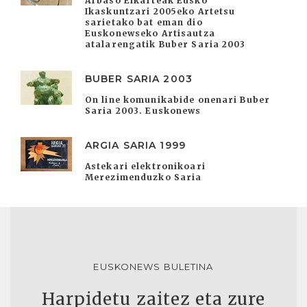
Arbaso Elkarteak Eusko
Ikaskuntzari 2005eko Artetsu
sarietako bat eman dio
Euskonewseko Artisautza
atalarengatik Buber Saria 2003
BUBER SARIA 2003
On line komunikabide onenari Buber
Saria 2003. Euskonews
ARGIA SARIA 1999
Astekari elektronikoari
Merezimenduzko Saria
EUSKONEWS BULETINA
Harpidetu zaitez eta zure