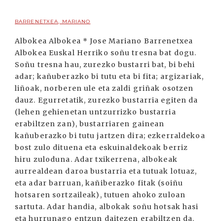
BARRENETXEA, MARIANO
Albokea Albokea * Jose Mariano Barrenetxea
Albokea Euskal Herriko soñu tresna bat dogu.
Soñu tresna hau, zurezko bustarri bat, bi behi
adar; kañuberazko bi tutu eta bi fita; argizariak,
liñoak, norberen ule eta zaldi griñak osotzen
dauz. Egurretatik, zurezko bustarria egiten da
(lehen gehienetan untzurrizko bustarria
erabiltzen zan), bustarriaren gainean
kañuberazko bi tutu jartzen dira; ezkerraldekoa
bost zulo dituena eta eskuinaldekoak berriz
hiru zuloduna. Adar txikerrena, albokeak
aurrealdean daroa bustarria eta tutuak lotuaz,
eta adar barruan, kañiberazko fitak (soiñu
hotsaren sortzaileak), tutuen ahoko zuloan
sartuta. Adar handia, albokak soñu hotsak hasi
eta hurrunago entzun daitezen erabiltzen da.