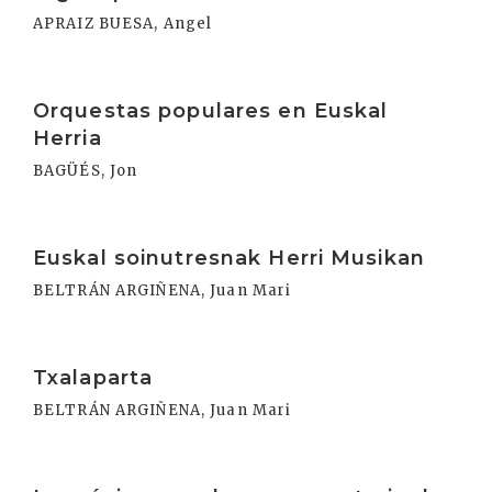
APRAIZ BUESA, Angel
Irakurri
Orquestas populares en Euskal
Herria
BAGÜÉS, Jon
Irakurri
Euskal soinutresnak Herri Musikan
BELTRÁN ARGIÑENA, Juan Mari
Irakurri
Txalaparta
BELTRÁN ARGIÑENA, Juan Mari
Irakurri