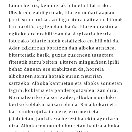
Liñoa berriz, keñuberak lotu eta fitatarako.
Uleak edo zaldi grinak, fitaren miñari azpian
jarri, soñu hotsak zoliago atera daitezan. Liñoak
lan bardiña egiten dau, baiña fitaren erastuna
egiteko ere erabili izan da. Argizaria berriz
loturako bitarte hoiek estaltzeko erabili ohi da.
Adar txikirrean botatzen dan alboka arnasea,
bitartetatik barik, guztia zuzenean tutuetara
fitetatik sartu beiten. Fitaren mingaiñean ipiñi
behar danean ere erabiltzem da, horrela
albokaren soinu hotsak euron neurrian
sartzeko. Alboka kantuetan eta alboka soñuetan
lagun, koblaria eta panderojotzailea izan dira.
Normalean kopla sortzailea, alboka munduko
bertso koblakaria izan ohi da. Bai albokari eta
bai panderojotzailea ere, erromeri eta
jaialdietan, jantzikera berezi batekin agertzen
dira. Albokaren mundu horretan badira alboka