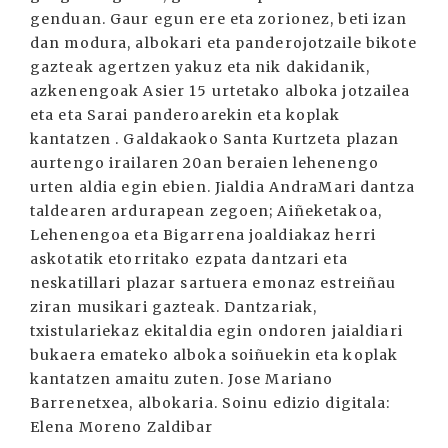
genduan. Gaur egun ere eta zorionez, beti izan
dan modura, albokari eta panderojotzaile bikote
gazteak agertzen yakuz eta nik dakidanik,
azkenengoak Asier 15 urtetako alboka jotzailea
eta eta Sarai panderoarekin eta koplak
kantatzen . Galdakaoko Santa Kurtzeta plazan
aurtengo irailaren 20an beraien lehenengo
urten aldia egin ebien. Jialdia AndraMari dantza
taldearen ardurapean zegoen; Aiñeketakoa,
Lehenengoa eta Bigarrena joaldiakaz herri
askotatik etorritako ezpata dantzari eta
neskatillari plazar sartuera emonaz estreiñau
ziran musikari gazteak. Dantzariak,
txistulariekaz ekitaldia egin ondoren jaialdiari
bukaera emateko alboka soiñuekin eta koplak
kantatzen amaitu zuten. Jose Mariano
Barrenetxea, albokaria. Soinu edizio digitala:
Elena Moreno Zaldibar