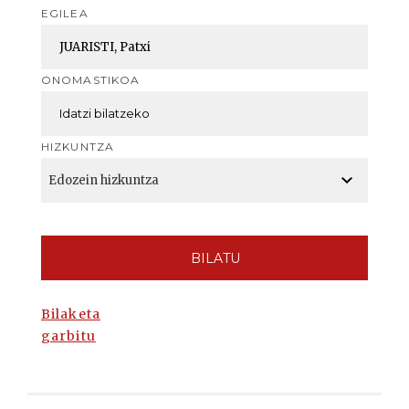
EGILEA
ONOMASTIKOA
HIZKUNTZA
BILATU
Bilaketa
garbitu