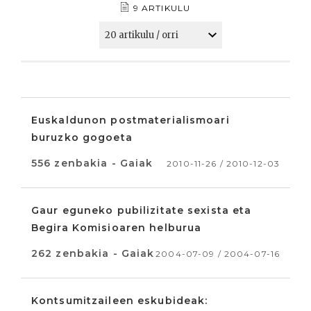
9 ARTIKULU
Euskaldunon postmaterialismoari
buruzko gogoeta
556 zenbakia - Gaiak
2010-11-26 / 2010-12-03
Gaur eguneko pubilizitate sexista eta
Begira Komisioaren helburua
262 zenbakia - Gaiak
2004-07-09 / 2004-07-16
Kontsumitzaileen eskubideak: