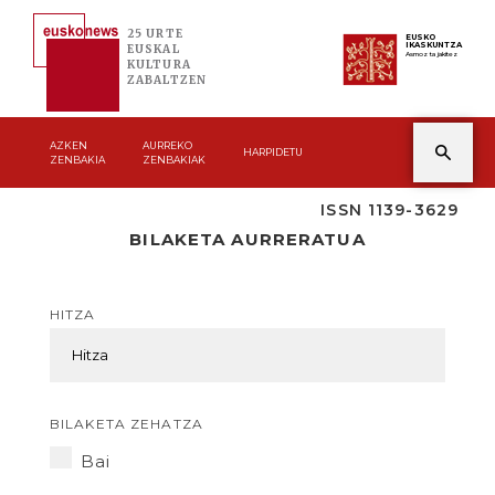
25 URTE
EUSKO
IKASKUNTZA
EUSKAL
Asmoz ta jakitez
KULTURA
ZABALTZEN
AZKEN
AURREKO
HARPIDETU
ZENBAKIA
ZENBAKIAK
ISSN 1139-3629
BILAKETA AURRERATUA
HITZA
BILAKETA ZEHATZA
Bai