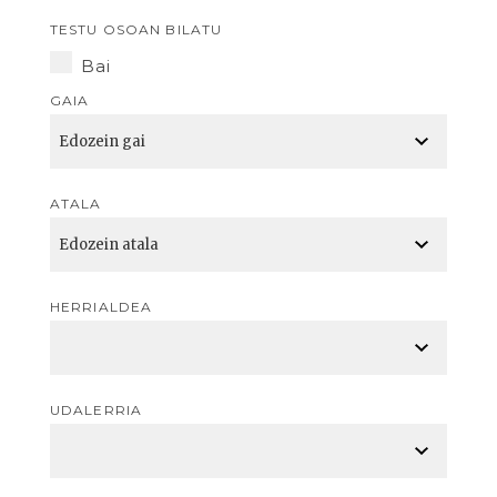
TESTU OSOAN BILATU
Bai
GAIA
ATALA
HERRIALDEA
UDALERRIA