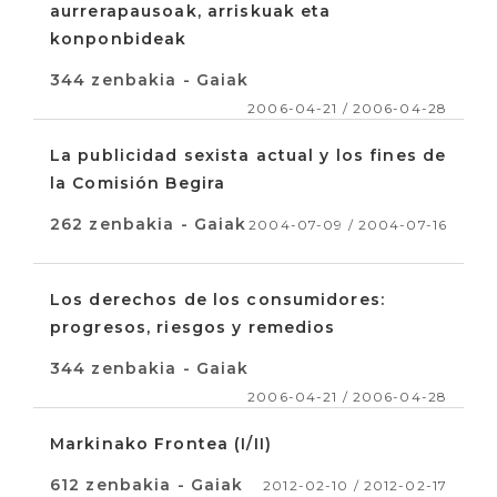
aurrerapausoak, arriskuak eta
konponbideak
344 zenbakia - Gaiak
2006-04-21 / 2006-04-28
La publicidad sexista actual y los fines de
la Comisión Begira
262 zenbakia - Gaiak
2004-07-09 / 2004-07-16
Los derechos de los consumidores:
progresos, riesgos y remedios
344 zenbakia - Gaiak
2006-04-21 / 2006-04-28
Markinako Frontea (I/II)
612 zenbakia - Gaiak
2012-02-10 / 2012-02-17