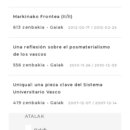
Markinako Frontea (II/II)
613 zenbakia - Gaiak
2012-02-17 / 2012-02-24
Una reflexión sobre el posmaterialismo
de los vascos
556 zenbakia - Gaiak
2010-11-26 / 2010-12-03
Uniqual: una pieza clave del Sistema
Universitario Vasco
419 zenbakia - Gaiak
2007-12-07 / 2007-12-14
ATALAK