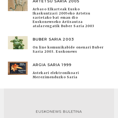
ARTETSU SARIA 2005
Arbaso Elkarteak Eusko
Ikaskuntzari 2005eko Artetsu
sarietako bat eman dio
Euskonewseko Artisautza
atalarengatik Buber Saria 2003
BUBER SARIA 2003
On line komunikabide onenari Buber
Saria 2003. Euskonews
ARGIA SARIA 1999
Astekari elektronikoari
Merezimenduzko Saria
EUSKONEWS BULETINA