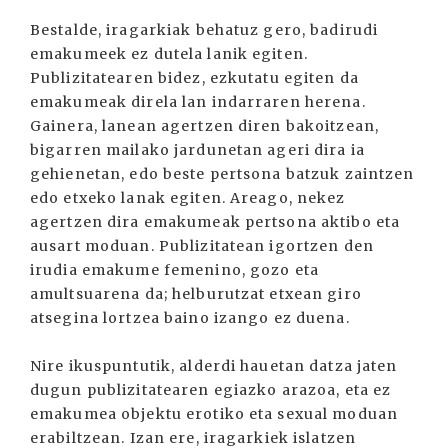
Bestalde, iragarkiak behatuz gero, badirudi
emakumeek ez dutela lanik egiten.
Publizitatearen bidez, ezkutatu egiten da
emakumeak direla lan indarraren herena.
Gainera, lanean agertzen diren bakoitzean,
bigarren mailako jardunetan ageri dira ia
gehienetan, edo beste pertsona batzuk zaintzen
edo etxeko lanak egiten. Areago, nekez
agertzen dira emakumeak pertsona aktibo eta
ausart moduan. Publizitatean igortzen den
irudia emakume femenino, gozo eta
amultsuarena da; helburutzat etxean giro
atsegina lortzea baino izango ez duena.
Nire ikuspuntutik, alderdi hauetan datza jaten
dugun publizitatearen egiazko arazoa, eta ez
emakumea objektu erotiko eta sexual moduan
erabiltzean. Izan ere, iragarkiek islatzen