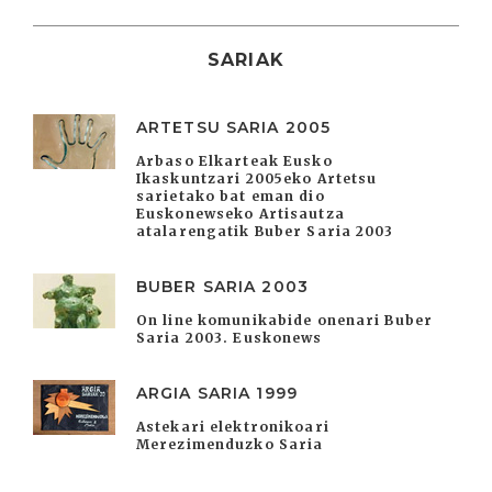
SARIAK
ARTETSU SARIA 2005
Arbaso Elkarteak Eusko
Ikaskuntzari 2005eko Artetsu
sarietako bat eman dio
Euskonewseko Artisautza
atalarengatik Buber Saria 2003
BUBER SARIA 2003
On line komunikabide onenari Buber
Saria 2003. Euskonews
ARGIA SARIA 1999
Astekari elektronikoari
Merezimenduzko Saria