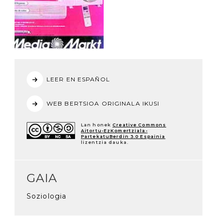
LEER EN ESPAÑOL
WEB BERTSIOA ORIGINALA IKUSI
Lan honek
Creative Commons
Aitortu-EzKomertziala-
PartekatuBerdin 3.0 Espainia
lizentzia dauka.
GAIA
Soziologia