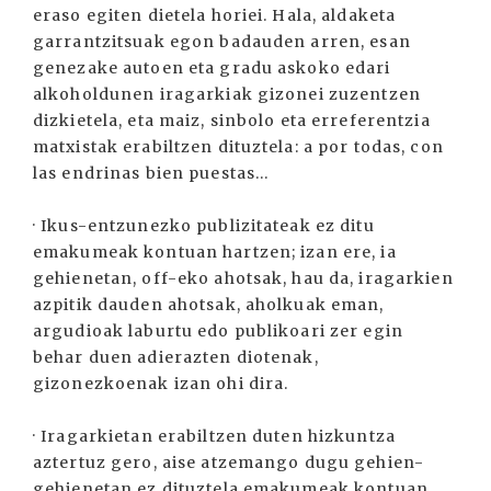
eraso egiten dietela horiei. Hala, aldaketa
garrantzitsuak egon badauden arren, esan
genezake autoen eta gradu askoko edari
alkoholdunen iragarkiak gizonei zuzentzen
dizkietela, eta maiz, sinbolo eta erreferentzia
matxistak erabiltzen dituztela: a por todas, con
las endrinas bien puestas...
· Ikus-entzunezko publizitateak ez ditu
emakumeak kontuan hartzen; izan ere, ia
gehienetan, off-eko ahotsak, hau da, iragarkien
azpitik dauden ahotsak, aholkuak eman,
argudioak laburtu edo publikoari zer egin
behar duen adierazten diotenak,
gizonezkoenak izan ohi dira.
· Iragarkietan erabiltzen duten hizkuntza
aztertuz gero, aise atzemango dugu gehien-
gehienetan ez dituztela emakumeak kontuan