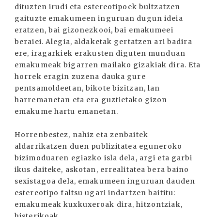
dituzten irudi eta estereotipoek bultzatzen
gaituzte emakumeen inguruan dugun ideia
eratzen, bai gizonezkooi, bai emakumeei
beraiei. Alegia, aldaketak gertatzen ari badira
ere, iragarkiek erakusten diguten munduan
emakumeak bigarren mailako gizakiak dira. Eta
horrek eragin zuzena dauka gure
pentsamoldeetan, bikote bizitzan, lan
harremanetan eta era guztietako gizon
emakume hartu emanetan.
Horrenbestez, nahiz eta zenbaitek
aldarrikatzen duen publizitatea eguneroko
bizimoduaren egiazko isla dela, argi eta garbi
ikus daiteke, askotan, errealitatea bera baino
sexistagoa dela, emakumeen inguruan dauden
estereotipo faltsu ugari indartzen baititu:
emakumeak kuxkuxeroak dira, hitzontziak,
histerikoak...