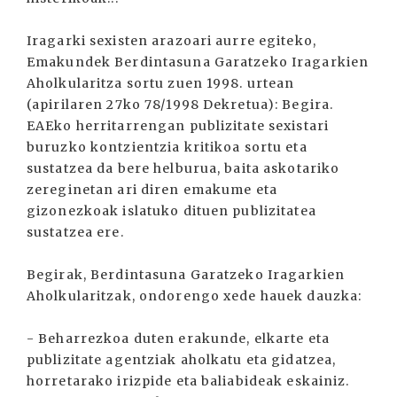
Iragarki sexisten arazoari aurre egiteko,
Emakundek Berdintasuna Garatzeko Iragarkien
Aholkularitza sortu zuen 1998. urtean
(apirilaren 27ko 78/1998 Dekretua): Begira.
EAEko herritarrengan publizitate sexistari
buruzko kontzientzia kritikoa sortu eta
sustatzea da bere helburua, baita askotariko
zereginetan ari diren emakume eta
gizonezkoak islatuko dituen publizitatea
sustatzea ere.
Begirak, Berdintasuna Garatzeko Iragarkien
Aholkularitzak, ondorengo xede hauek dauzka:
- Beharrezkoa duten erakunde, elkarte eta
publizitate agentziak aholkatu eta gidatzea,
horretarako irizpide eta baliabideak eskainiz.