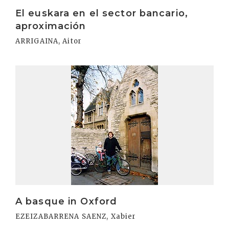
Irakurri
El euskara en el sector bancario,
aproximación
ARRIGAINA, Aitor
Irakurri
A basque in Oxford
EZEIZABARRENA SAENZ, Xabier