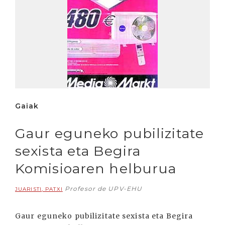
Gaiak
Gaur eguneko pubilizitate
sexista eta Begira
Komisioaren helburua
Profesor de UPV-EHU
JUARISTI, PATXI
Gaur eguneko pubilizitate sexista eta Begira