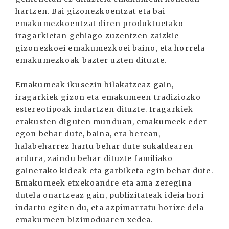
hartzen. Bai gizonezkoentzat eta bai
emakumezkoentzat diren produktuetako
iragarkietan gehiago zuzentzen zaizkie
gizonezkoei emakumezkoei baino, eta horrela
emakumezkoak bazter uzten dituzte.
Emakumeak ikusezin bilakatzeaz gain,
iragarkiek gizon eta emakumeen tradiziozko
estereotipoak indartzen dituzte. Iragarkiek
erakusten diguten munduan, emakumeek eder
egon behar dute, baina, era berean,
halabeharrez hartu behar dute sukaldearen
ardura, zaindu behar dituzte familiako
gainerako kideak eta garbiketa egin behar dute.
Emakumeek etxekoandre eta ama zeregina
dutela onartzeaz gain, publizitateak ideia hori
indartu egiten du, eta azpimarratu horixe dela
emakumeen bizimoduaren xedea.