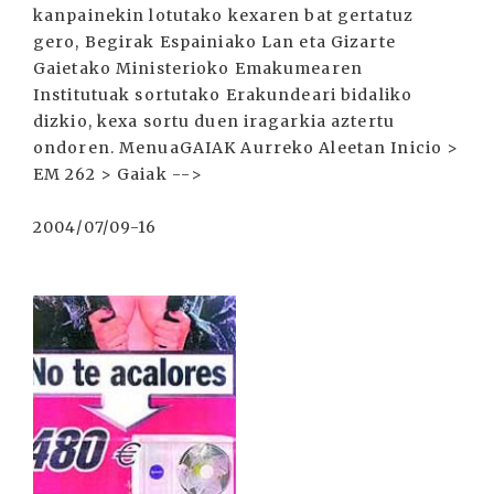
kanpainekin lotutako kexaren bat gertatuz
gero, Begirak Espainiako Lan eta Gizarte
Gaietako Ministerioko Emakumearen
Institutuak sortutako Erakundeari bidaliko
dizkio, kexa sortu duen iragarkia aztertu
ondoren. MenuaGAIAK Aurreko Aleetan Inicio >
EM 262 > Gaiak -->
2004/07/09-16