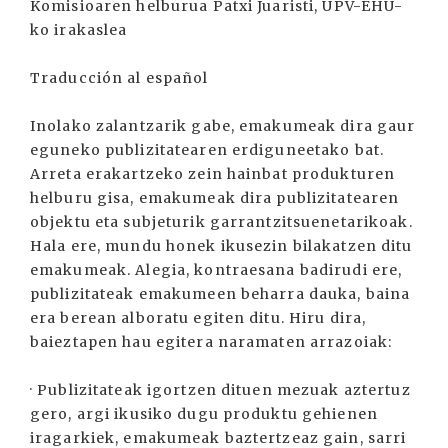
Komisioaren helburua Patxi Juaristi, UPV-EHU-
ko irakaslea
Traducción al español
Inolako zalantzarik gabe, emakumeak dira gaur
eguneko publizitatearen erdiguneetako bat.
Arreta erakartzeko zein hainbat produkturen
helburu gisa, emakumeak dira publizitatearen
objektu eta subjeturik garrantzitsuenetarikoak.
Hala ere, mundu honek ikusezin bilakatzen ditu
emakumeak. Alegia, kontraesana badirudi ere,
publizitateak emakumeen beharra dauka, baina
era berean alboratu egiten ditu. Hiru dira,
baieztapen hau egitera naramaten arrazoiak:
· Publizitateak igortzen dituen mezuak aztertuz
gero, argi ikusiko dugu produktu gehienen
iragarkiek, emakumeak baztertzeaz gain, sarri