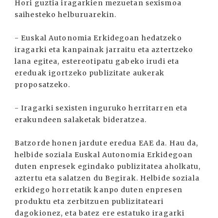
Hori guztia iragarkien mezuetan sexismoa
saihesteko helburuarekin.
- Euskal Autonomia Erkidegoan hedatzeko
iragarki eta kanpainak jarraitu eta aztertzeko
lana egitea, estereotipatu gabeko irudi eta
ereduak igortzeko publizitate aukerak
proposatzeko.
- Iragarki sexisten inguruko herritarren eta
erakundeen salaketak bideratzea.
Batzorde honen jardute eredua EAE da. Hau da,
helbide soziala Euskal Autonomia Erkidegoan
duten enpresek egindako publizitatea aholkatu,
aztertu eta salatzen du Begirak. Helbide soziala
erkidego horretatik kanpo duten enpresen
produktu eta zerbitzuen publizitateari
dagokionez, eta batez ere estatuko iragarki