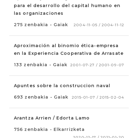
para el desarrollo del capital humano en
las organizaciones
275 zenbakia - Gaiak
2004-11-05 / 2004-11-12
Aproximación al binomio ética-empresa
en la Experiencia Cooperativa de Arrasate
133 zenbakia - Gaiak
2001-07-27 / 2001-09-07
Apuntes sobre la construccion naval
693 zenbakia - Gaiak
2015-01-07 / 2015-02-04
Arantza Arrien / Edorta Lamo
756 zenbakia - Elkarrizketa
2020-12-17 / 2021-01-20