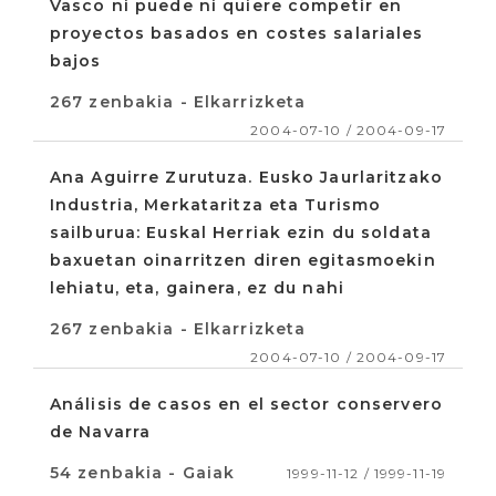
Vasco ni puede ni quiere competir en
proyectos basados en costes salariales
bajos
267 zenbakia - Elkarrizketa
2004-07-10 / 2004-09-17
Ana Aguirre Zurutuza. Eusko Jaurlaritzako
Industria, Merkataritza eta Turismo
sailburua: Euskal Herriak ezin du soldata
baxuetan oinarritzen diren egitasmoekin
lehiatu, eta, gainera, ez du nahi
267 zenbakia - Elkarrizketa
2004-07-10 / 2004-09-17
Análisis de casos en el sector conservero
de Navarra
54 zenbakia - Gaiak
1999-11-12 / 1999-11-19