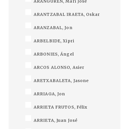
ARANGUREN, Mari Jose
ARANTZABAL IRAETA, Oskar
ARANZABAL, Jon
ARBELBIDE, Xipri
ARBONIES, Ángel
ARCOS ALONSO, Asier
ARETXABALETA, Jasone
ARRIAGA, Jon
ARRIETA FRUTOS, Félix
ARRIETA, Juan José