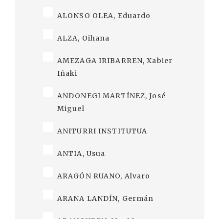
ALONSO OLEA, Eduardo
ALZA, Oihana
AMEZAGA IRIBARREN, Xabier
Iñaki
ANDONEGI MARTÍNEZ, José
Miguel
ANITURRI INSTITUTUA
ANTIA, Usua
ARAGÓN RUANO, Alvaro
ARANA LANDÍN, Germán