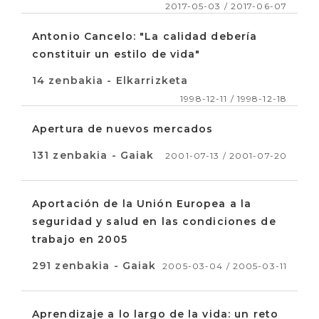
2017-05-03 / 2017-06-07
Antonio Cancelo: "La calidad debería
constituir un estilo de vida"
14 zenbakia - Elkarrizketa
1998-12-11 / 1998-12-18
Apertura de nuevos mercados
131 zenbakia - Gaiak
2001-07-13 / 2001-07-20
Aportación de la Unión Europea a la
seguridad y salud en las condiciones de
trabajo en 2005
291 zenbakia - Gaiak
2005-03-04 / 2005-03-11
Aprendizaje a lo largo de la vida: un reto