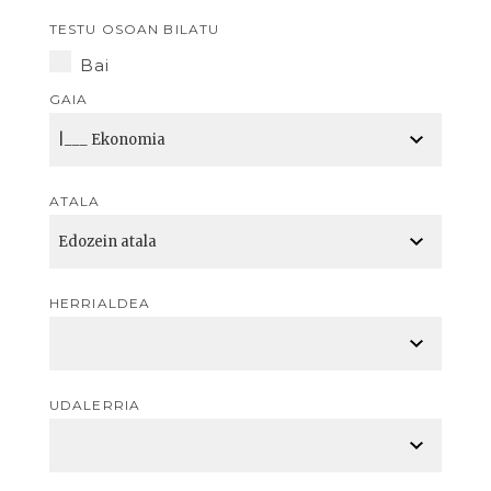
TESTU OSOAN BILATU
Bai
GAIA
ATALA
HERRIALDEA
UDALERRIA