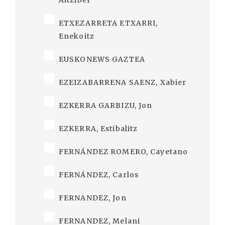
Aitziber
ETXEZARRETA ETXARRI,
Enekoitz
EUSKONEWS GAZTEA
EZEIZABARRENA SAENZ, Xabier
EZKERRA GARBIZU, Jon
EZKERRA, Estibalitz
FERNÁNDEZ ROMERO, Cayetano
FERNÁNDEZ, Carlos
FERNANDEZ, Jon
FERNANDEZ, Melani