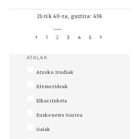
21-tik 40-ra, guztira: 438
‹
›
1
2
3
4
5
ATALAK
Atzoko Irudiak
Efemerideak
Elkarrizketa
Euskonews Gaztea
Gaiak