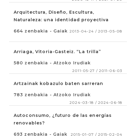
Arquitectura, Diseño, Escultura,
Naturaleza: una identidad proyectiva
664 zenbakia - Gaiak
2013-04-24 / 2013-05-08
Arriaga, Vitoria-Gasteiz. “La trilla”
580 zenbakia - Atzoko Irudiak
2011-05-27 / 2011-06-03
Artzainak kobazulo baten sarreran
783 zenbakia - Atzoko Irudiak
2024-03-18 / 2024-06-18
Autoconsumo, ¿futuro de las energías
renovables?
693 zenbakia - Gaiak
2015-01-07 / 2015-02-04