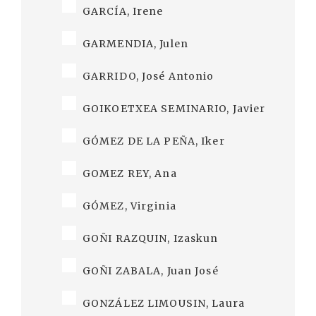
GARCÍA, Irene
GARMENDIA, Julen
GARRIDO, José Antonio
GOIKOETXEA SEMINARIO, Javier
GÓMEZ DE LA PEÑA, Iker
GOMEZ REY, Ana
GÓMEZ, Virginia
GOÑI RAZQUIN, Izaskun
GOÑI ZABALA, Juan José
GONZÁLEZ LIMOUSIN, Laura