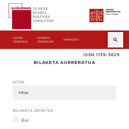
25 URTE
EUSKO
IKASKUNTZA
EUSKAL
Asmoz ta jakitez
KULTURA
ZABALTZEN
AZKEN
AURREKO
HARPIDETU
ZENBAKIA
ZENBAKIAK
ISSN 1139-3629
BILAKETA AURRERATUA
HITZA
BILAKETA ZEHATZA
Bai