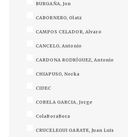
BURGAÑA, Jon
CABORNERO, Olatz
CAMPOS CELADOR, Alvaro
CANCELO, Antonio
CARDONA RODRÍGUEZ, Antonio
CHIAPUSO, Norka
CIDEC
COBELA GARCIA, Jorge
ColaBoraBora
CRUCELEGUI GARATE, Juan Luis