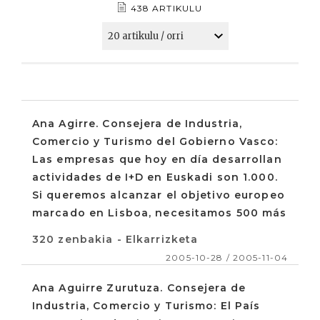
438 ARTIKULU
Ana Agirre. Consejera de Industria,
Comercio y Turismo del Gobierno Vasco:
Las empresas que hoy en día desarrollan
actividades de I+D en Euskadi son 1.000.
Si queremos alcanzar el objetivo europeo
marcado en Lisboa, necesitamos 500 más
320 zenbakia - Elkarrizketa
2005-10-28 / 2005-11-04
Ana Aguirre Zurutuza. Consejera de
Industria, Comercio y Turismo: El País