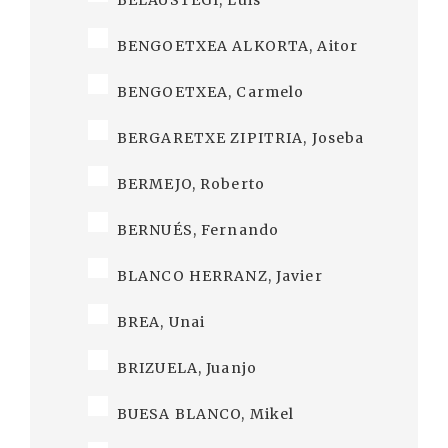
BELAUSTEGI, Luis
BENGOETXEA ALKORTA, Aitor
BENGOETXEA, Carmelo
BERGARETXE ZIPITRIA, Joseba
BERMEJO, Roberto
BERNUÉS, Fernando
BLANCO HERRANZ, Javier
BREA, Unai
BRIZUELA, Juanjo
BUESA BLANCO, Mikel