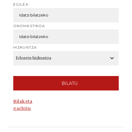
EGILEA
ONOMASTIKOA
HIZKUNTZA
BILATU
Bilaketa
garbitu