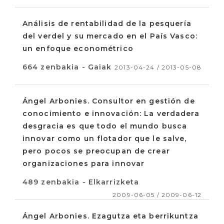
Análisis de rentabilidad de la pesquería
del verdel y su mercado en el País Vasco:
un enfoque econométrico
664 zenbakia - Gaiak
2013-04-24 / 2013-05-08
Ángel Arbonies. Consultor en gestión de
conocimiento e innovación: La verdadera
desgracia es que todo el mundo busca
innovar como un flotador que le salve,
pero pocos se preocupan de crear
organizaciones para innovar
489 zenbakia - Elkarrizketa
2009-06-05 / 2009-06-12
Ángel Arbonies. Ezagutza eta berrikuntza