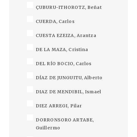
ÇUBURU-ITHOROTZ, Beñat
CUERDA, Carlos
CUESTA EZEIZA, Arantza
DE LA MAZA, Cristina
DEL RÍO BOCIO, Carlos
DÍAZ DE JUNGUITU, Alberto
DIAZ DE MENDIBIL, Ismael
DIEZ ARREGI, Pilar
DORRONSORO ARTABE,
Guillermo