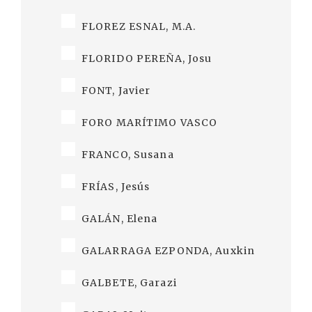
FLOREZ ESNAL, M.A.
FLORIDO PEREÑA, Josu
FONT, Javier
FORO MARÍTIMO VASCO
FRANCO, Susana
FRÍAS, Jesús
GALÁN, Elena
GALARRAGA EZPONDA, Auxkin
GALBETE, Garazi