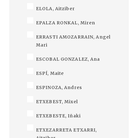
ELOLA, Aitziber
EPALZA RONKAL, Miren
ERRASTI AMOZARRAIN, Angel
Mari
ESCOBAL GONZALEZ, Ana
ESPÍ, Maite
ESPINOZA, Andres
ETXEBEST, Mixel
ETXEBESTE, Iñaki
ETXEZARRETA ETXARRI,