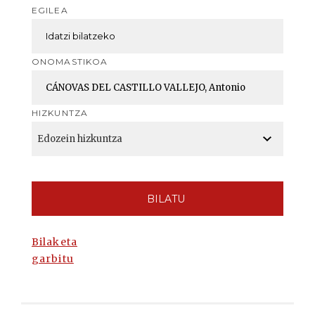
EGILEA
ONOMASTIKOA
HIZKUNTZA
BILATU
Bilaketa
garbitu