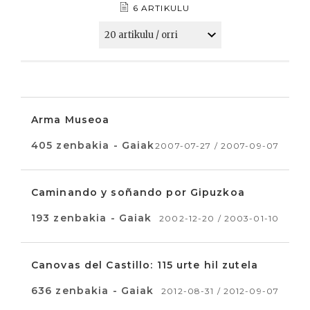
6 ARTIKULU
Arma Museoa
405 zenbakia - Gaiak
2007-07-27 / 2007-09-07
Caminando y soñando por Gipuzkoa
193 zenbakia - Gaiak
2002-12-20 / 2003-01-10
Canovas del Castillo: 115 urte hil zutela
636 zenbakia - Gaiak
2012-08-31 / 2012-09-07