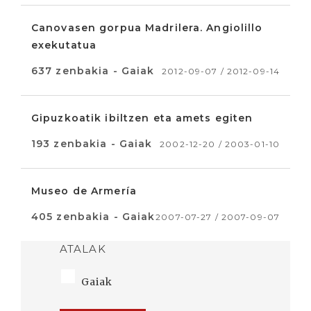
Canovasen gorpua Madrilera. Angiolillo
exekutatua
637 zenbakia - Gaiak
2012-09-07 / 2012-09-14
Gipuzkoatik ibiltzen eta amets egiten
193 zenbakia - Gaiak
2002-12-20 / 2003-01-10
Museo de Armería
405 zenbakia - Gaiak
2007-07-27 / 2007-09-07
ATALAK
Gaiak