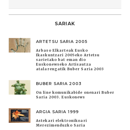
SARIAK
ARTETSU SARIA 2005
Arbaso Elkarteak Eusko
Ikaskuntzari 2005eko Artetsu
sarietako bat eman dio
Euskonewseko Artisautza
atalarengatik Buber Saria 2003
BUBER SARIA 2003
On line komunikabide onenari Buber
Saria 2003. Euskonews
ARGIA SARIA 1999
Astekari elektronikoari
Merezimenduzko Saria