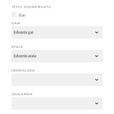
TESTU OSOAN BILATU
Bai
GAIA
ATALA
HERRIALDEA
UDALERRIA