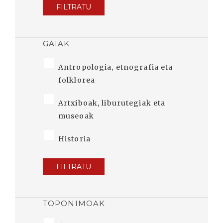
FILTRATU
GAIAK
Antropologia, etnografia eta
folklorea
Artxiboak, liburutegiak eta
museoak
Historia
FILTRATU
TOPONIMOAK