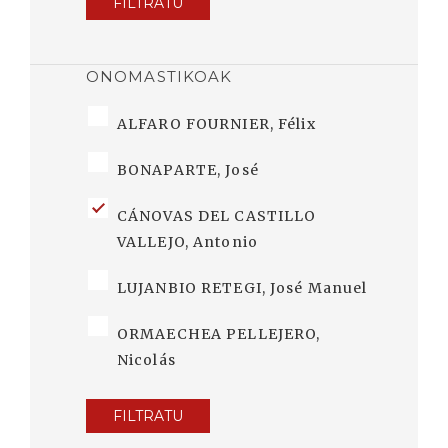
FILTRATU
ONOMASTIKOAK
ALFARO FOURNIER, Félix
BONAPARTE, José
CÁNOVAS DEL CASTILLO
VALLEJO, Antonio
LUJANBIO RETEGI, José Manuel
ORMAECHEA PELLEJERO,
Nicolás
FILTRATU