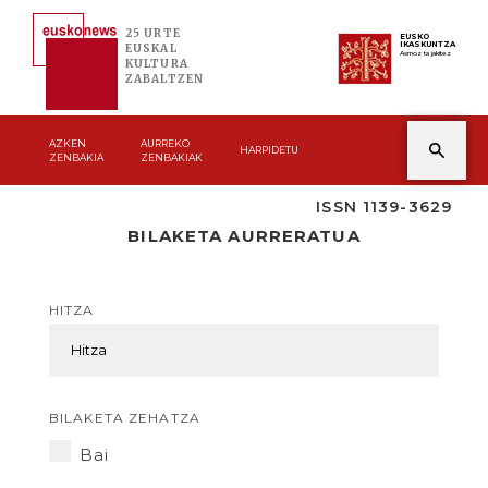
25 URTE
EUSKO
IKASKUNTZA
EUSKAL
Asmoz ta jakitez
KULTURA
ZABALTZEN
AZKEN
AURREKO
HARPIDETU
ZENBAKIA
ZENBAKIAK
ISSN 1139-3629
BILAKETA AURRERATUA
HITZA
BILAKETA ZEHATZA
Bai