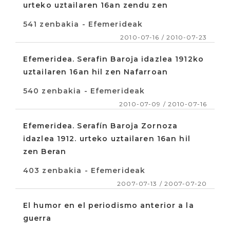
urteko uztailaren 16an zendu zen
541 zenbakia - Efemerideak
2010-07-16 / 2010-07-23
Efemeridea. Serafin Baroja idazlea 1912ko
uztailaren 16an hil zen Nafarroan
540 zenbakia - Efemerideak
2010-07-09 / 2010-07-16
Efemeridea. Serafín Baroja Zornoza
idazlea 1912. urteko uztailaren 16an hil
zen Beran
403 zenbakia - Efemerideak
2007-07-13 / 2007-07-20
El humor en el periodismo anterior a la
guerra