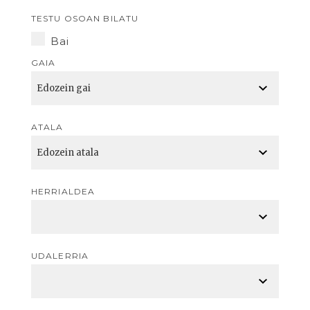
TESTU OSOAN BILATU
Bai
GAIA
ATALA
HERRIALDEA
UDALERRIA