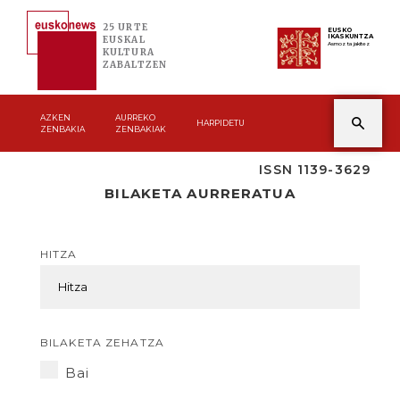
25 URTE
EUSKO
IKASKUNTZA
EUSKAL
Asmoz ta jakitez
KULTURA
ZABALTZEN
AZKEN
AURREKO
HARPIDETU
ZENBAKIA
ZENBAKIAK
ISSN 1139-3629
BILAKETA AURRERATUA
HITZA
BILAKETA ZEHATZA
Bai