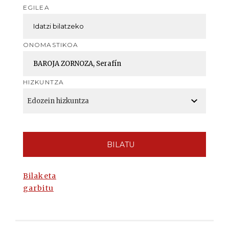
EGILEA
ONOMASTIKOA
HIZKUNTZA
BILATU
Bilaketa
garbitu