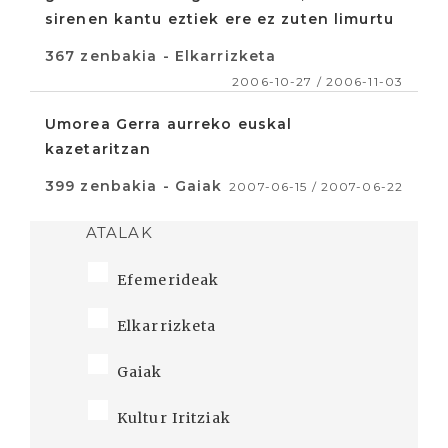
sirenen kantu eztiek ere ez zuten limurtu
367 zenbakia - Elkarrizketa
2006-10-27 / 2006-11-03
Umorea Gerra aurreko euskal
kazetaritzan
399 zenbakia - Gaiak
2007-06-15 / 2007-06-22
ATALAK
Efemerideak
Elkarrizketa
Gaiak
Kultur Iritziak