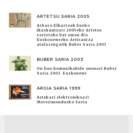
ARTETSU SARIA 2005
Arbaso Elkarteak Eusko
Ikaskuntzari 2005eko Artetsu
sarietako bat eman dio
Euskonewseko Artisautza
atalarengatik Buber Saria 2003
BUBER SARIA 2003
On line komunikabide onenari Buber
Saria 2003. Euskonews
ARGIA SARIA 1999
Astekari elektronikoari
Merezimenduzko Saria