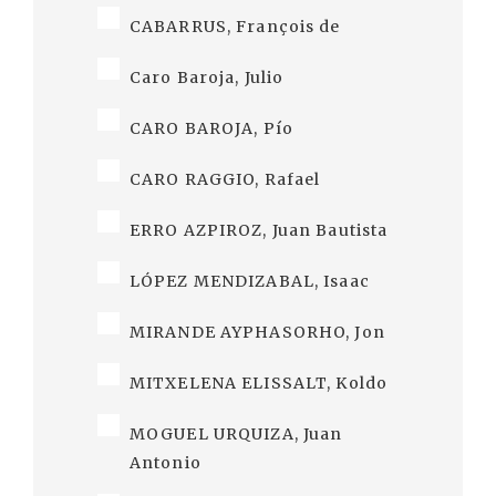
CABARRUS, François de
Caro Baroja, Julio
CARO BAROJA, Pío
CARO RAGGIO, Rafael
ERRO AZPIROZ, Juan Bautista
LÓPEZ MENDIZABAL, Isaac
MIRANDE AYPHASORHO, Jon
MITXELENA ELISSALT, Koldo
MOGUEL URQUIZA, Juan
Antonio