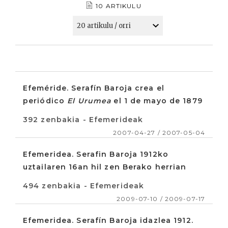
10 ARTIKULU
Efeméride. Serafín Baroja crea el
periódico
El Urumea
el 1 de mayo de 1879
392 zenbakia - Efemerideak
2007-04-27 / 2007-05-04
Efemeridea. Serafin Baroja 1912ko
uztailaren 16an hil zen Berako herrian
494 zenbakia - Efemerideak
2009-07-10 / 2009-07-17
Efemeridea. Serafín Baroja idazlea 1912.