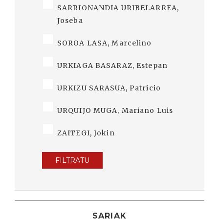
SARRIONANDIA URIBELARREA,
Joseba
SOROA LASA, Marcelino
URKIAGA BASARAZ, Estepan
URKIZU SARASUA, Patricio
URQUIJO MUGA, Mariano Luis
ZAITEGI, Jokin
FILTRATU
SARIAK