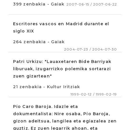
399 zenbakia - Gaiak
2007-06-15 / 2007-06-22
Escritores vascos en Madrid durante el
siglo XIX
264 zenbakia - Gaiak
2004-07-23 / 2004-07-30
Patri Urkizu: "Lauaxetaren Bide Barriyak
liburuak, izugarrizko polemika sortarazi
zuen gizartean"
21 zenbakia - Kultur Iritziak
1999-02-12 / 1999-02-19
Pío Caro Baroja. Idazle eta
dokumentalista: Nire osaba, Pío Baroja,
gizon adeitsua, langilea eta egiazalea zen
guztiz. Ez zuen legarrik ahoan, eta