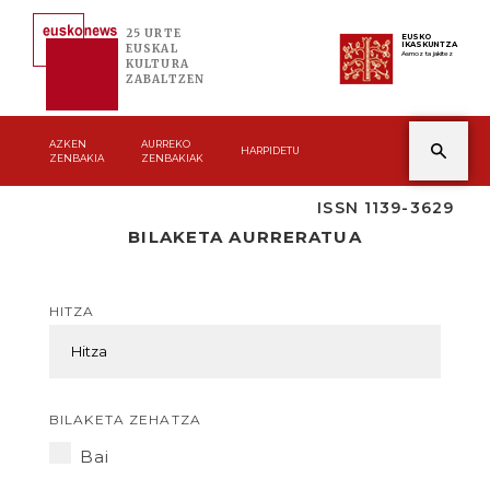
25 URTE
EUSKO
IKASKUNTZA
EUSKAL
Asmoz ta jakitez
KULTURA
ZABALTZEN
AZKEN
AURREKO
HARPIDETU
ZENBAKIA
ZENBAKIAK
ISSN 1139-3629
BILAKETA AURRERATUA
HITZA
BILAKETA ZEHATZA
Bai