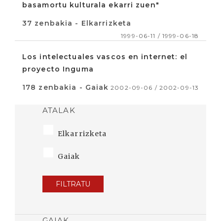
basamortu kulturala ekarri zuen"
37 zenbakia - Elkarrizketa
1999-06-11 / 1999-06-18
Los intelectuales vascos en internet: el
proyecto Inguma
178 zenbakia - Gaiak
2002-09-06 / 2002-09-13
ATALAK
Elkarrizketa
Gaiak
FILTRATU
GAIAK