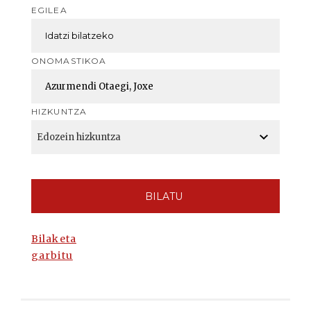
EGILEA
ONOMASTIKOA
HIZKUNTZA
BILATU
Bilaketa
garbitu