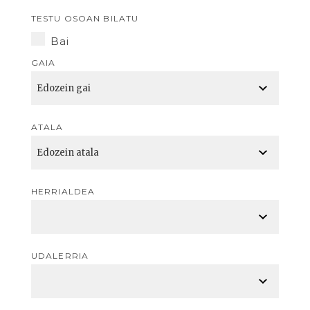
TESTU OSOAN BILATU
Bai
GAIA
ATALA
HERRIALDEA
UDALERRIA