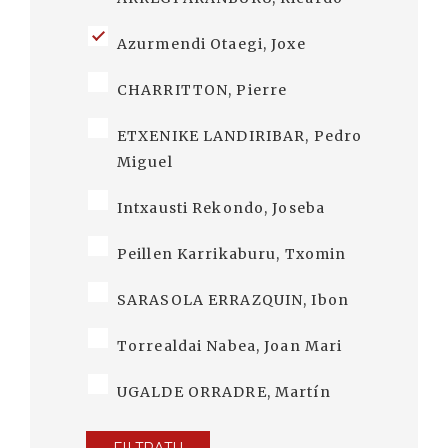
Azurmendi Otaegi, Joxe
CHARRITTON, Pierre
ETXENIKE LANDIRIBAR, Pedro
Miguel
Intxausti Rekondo, Joseba
Peillen Karrikaburu, Txomin
SARASOLA ERRAZQUIN, Ibon
Torrealdai Nabea, Joan Mari
UGALDE ORRADRE, Martín