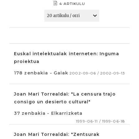
4 ARTIKULU
Euskal intelektualak interneten: Inguma
proiektua
178 zenbakia - Gaiak
2002-09-06 / 2002-09-13
Joan Mari Torrealdai: "La censura trajo
consigo un desierto cultural"
37 zenbakia - Elkarrizketa
1999-06-11 / 1999-06-18
Joan Mari Torrealdai: "Zentsurak