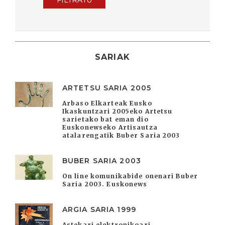
FILTRATU
SARIAK
ARTETSU SARIA 2005
Arbaso Elkarteak Eusko
Ikaskuntzari 2005eko Artetsu
sarietako bat eman dio
Euskonewseko Artisautza
atalarengatik Buber Saria 2003
BUBER SARIA 2003
On line komunikabide onenari Buber
Saria 2003. Euskonews
ARGIA SARIA 1999
Astekari elektronikoari