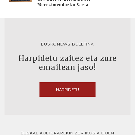
Merezimenduzko Saria
EUSKONEWS BULETINA
Harpidetu zaitez eta zure
emailean jaso!
HARPIDETU
EUSKAL KULTURAREKIN ZER IKUSIA DUEN