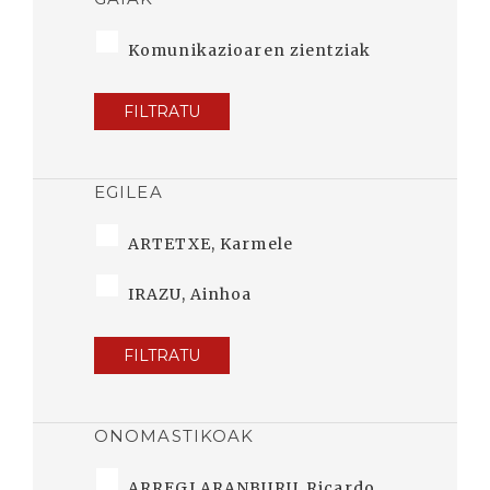
Komunikazioaren zientziak
FILTRATU
EGILEA
ARTETXE, Karmele
IRAZU, Ainhoa
FILTRATU
ONOMASTIKOAK
ARREGI ARANBURU, Ricardo