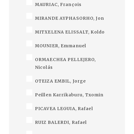
MAURIAC, François
MIRANDE AYPHASORHO, Jon
MITXELENA ELISSALT, Koldo
MOUNIER, Emmanuel
ORMAECHEA PELLEJERO,
Nicolás
OTEIZA EMBIL, Jorge
Peillen Karrikaburu, Txomin
PICAVEA LEGUIA, Rafael
RUIZ BALERDI, Rafael