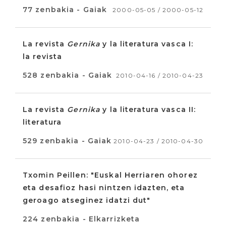
77 zenbakia - Gaiak
2000-05-05 / 2000-05-12
La revista
Gernika
y la literatura vasca I:
la revista
528 zenbakia - Gaiak
2010-04-16 / 2010-04-23
La revista
Gernika
y la literatura vasca II:
literatura
529 zenbakia - Gaiak
2010-04-23 / 2010-04-30
Txomin Peillen: "Euskal Herriaren ohorez
eta desafioz hasi nintzen idazten, eta
geroago atseginez idatzi dut"
224 zenbakia - Elkarrizketa