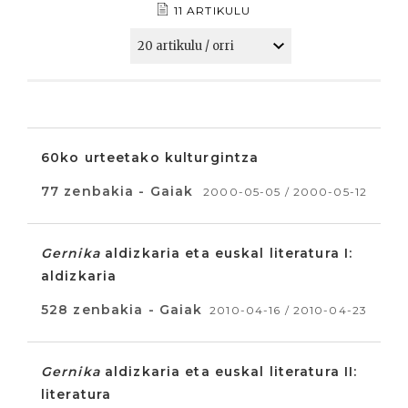
11 ARTIKULU
60ko urteetako kulturgintza
77 zenbakia - Gaiak
2000-05-05 / 2000-05-12
Gernika
aldizkaria eta euskal literatura I:
aldizkaria
528 zenbakia - Gaiak
2010-04-16 / 2010-04-23
Gernika
aldizkaria eta euskal literatura II:
literatura