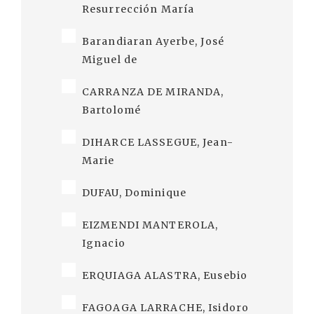
Resurrección María
Barandiaran Ayerbe, José
Miguel de
CARRANZA DE MIRANDA,
Bartolomé
DIHARCE LASSEGUE, Jean-
Marie
DUFAU, Dominique
EIZMENDI MANTEROLA,
Ignacio
ERQUIAGA ALASTRA, Eusebio
FAGOAGA LARRACHE, Isidoro