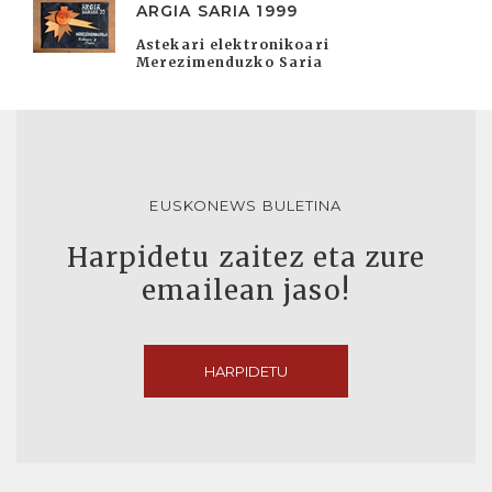
ARGIA SARIA 1999
Astekari elektronikoari
Merezimenduzko Saria
EUSKONEWS BULETINA
Harpidetu zaitez eta zure
emailean jaso!
HARPIDETU