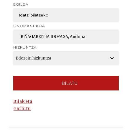
EGILEA
ONOMASTIKOA
HIZKUNTZA
BILATU
Bilaketa
garbitu