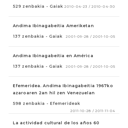
529 zenbakia - Gaiak
2010-04-23 / 2010-04-30
Andima Ibinagabeitia Ameriketan
137 zenbakia - Gaiak
2001-09-28 / 2001-10-05
Andima Ibinagabeitia en América
137 zenbakia - Gaiak
2001-09-28 / 2001-10-05
Efemeridea. Andima Ibinagabeitia 1967ko
azaroaren 2an hil zen Venezuelan
598 zenbakia - Efemerideak
2011-10-28 / 2011-11-04
La actividad cultural de los años 60