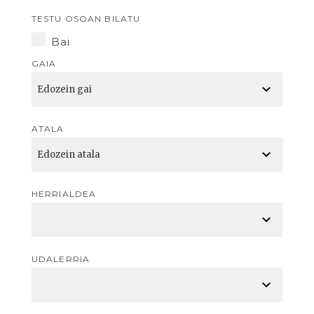
TESTU OSOAN BILATU
Bai
GAIA
ATALA
HERRIALDEA
UDALERRIA