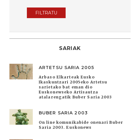
FILTRATU
SARIAK
ARTETSU SARIA 2005
Arbaso Elkarteak Eusko
Ikaskuntzari 2005eko Artetsu
sarietako bat eman dio
Euskonewseko Artisautza
atalarengatik Buber Saria 2003
BUBER SARIA 2003
On line komunikabide onenari Buber
Saria 2003. Euskonews