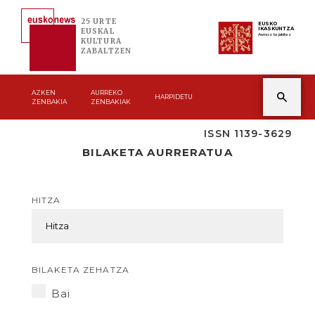
25 URTE
EUSKO
IKASKUNTZA
EUSKAL
Asmoz ta jakitez
KULTURA
ZABALTZEN
AZKEN
AURREKO
HARPIDETU
ZENBAKIA
ZENBAKIAK
ISSN 1139-3629
BILAKETA AURRERATUA
HITZA
BILAKETA ZEHATZA
Bai