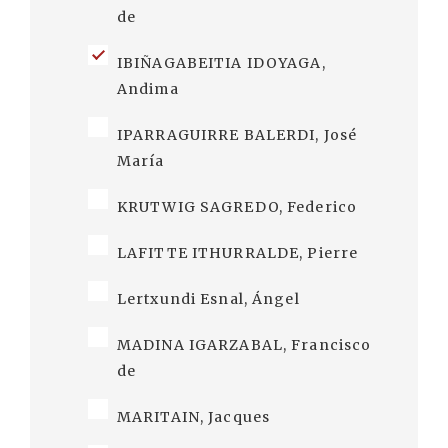
de
IBIÑAGABEITIA IDOYAGA,
Andima
IPARRAGUIRRE BALERDI, José
María
KRUTWIG SAGREDO, Federico
LAFITTE ITHURRALDE, Pierre
Lertxundi Esnal, Ángel
MADINA IGARZABAL, Francisco
de
MARITAIN, Jacques