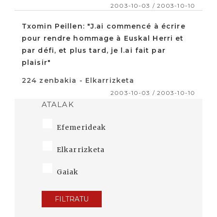
2003-10-03 / 2003-10-10
Txomin Peillen: "J.ai commencé à écrire
pour rendre hommage à Euskal Herri et
par défi, et plus tard, je l.ai fait par
plaisir"
224 zenbakia - Elkarrizketa
2003-10-03 / 2003-10-10
ATALAK
Efemerideak
Elkarrizketa
Gaiak
FILTRATU