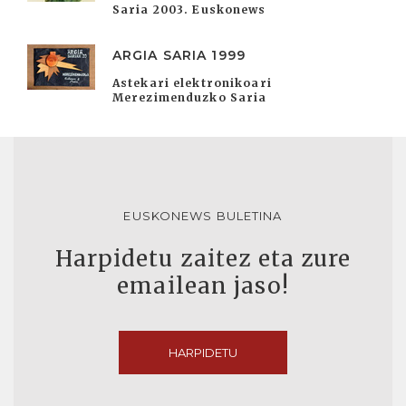
Saria 2003. Euskonews
ARGIA SARIA 1999
Astekari elektronikoari
Merezimenduzko Saria
EUSKONEWS BULETINA
Harpidetu zaitez eta zure
emailean jaso!
HARPIDETU