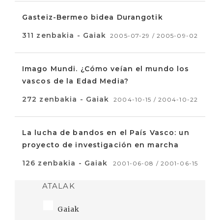
Gasteiz-Bermeo bidea Durangotik
311 zenbakia - Gaiak
2005-07-29 / 2005-09-02
Imago Mundi. ¿Cómo veían el mundo los
vascos de la Edad Media?
272 zenbakia - Gaiak
2004-10-15 / 2004-10-22
La lucha de bandos en el País Vasco: un
proyecto de investigación en marcha
126 zenbakia - Gaiak
2001-06-08 / 2001-06-15
ATALAK
Gaiak