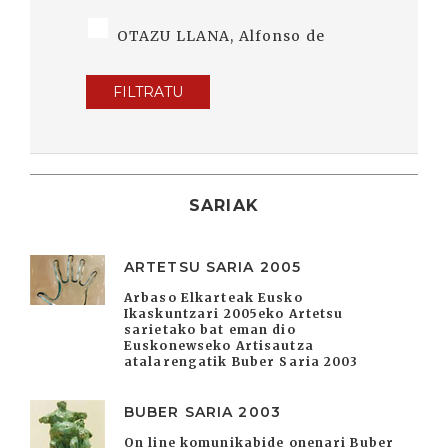
OTAZU LLANA, Alfonso de
FILTRATU
SARIAK
ARTETSU SARIA 2005
Arbaso Elkarteak Eusko
Ikaskuntzari 2005eko Artetsu
sarietako bat eman dio
Euskonewseko Artisautza
atalarengatik Buber Saria 2003
BUBER SARIA 2003
On line komunikabide onenari Buber