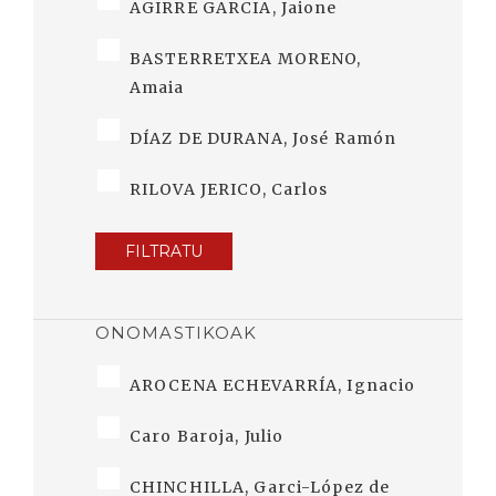
AGIRRE GARCIA, Jaione
BASTERRETXEA MORENO,
Amaia
DÍAZ DE DURANA, José Ramón
RILOVA JERICO, Carlos
FILTRATU
ONOMASTIKOAK
AROCENA ECHEVARRÍA, Ignacio
Caro Baroja, Julio
CHINCHILLA, Garci-López de