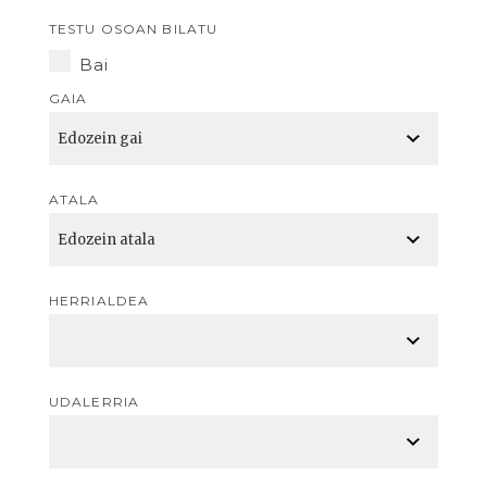
TESTU OSOAN BILATU
Bai
GAIA
ATALA
HERRIALDEA
UDALERRIA