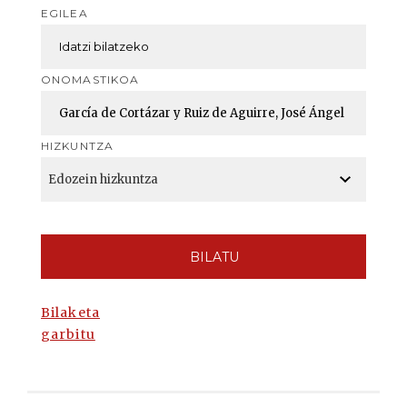
EGILEA
ONOMASTIKOA
HIZKUNTZA
BILATU
Bilaketa
garbitu