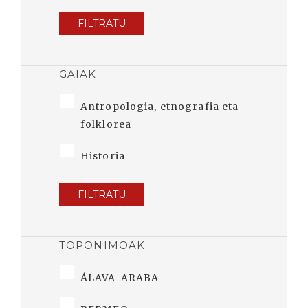
FILTRATU
GAIAK
Antropologia, etnografia eta
folklorea
Historia
FILTRATU
TOPONIMOAK
ÁLAVA-ARABA