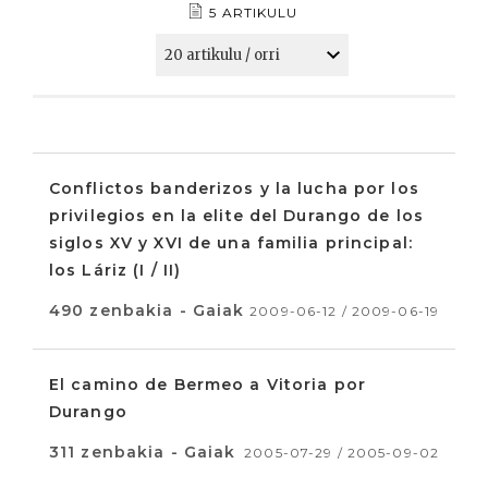
5 ARTIKULU
Conflictos banderizos y la lucha por los
privilegios en la elite del Durango de los
siglos XV y XVI de una familia principal:
los Láriz (I / II)
490 zenbakia - Gaiak
2009-06-12 / 2009-06-19
El camino de Bermeo a Vitoria por
Durango
311 zenbakia - Gaiak
2005-07-29 / 2005-09-02