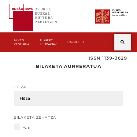
25 URTE
EUSKO
IKASKUNTZA
EUSKAL
Asmoz ta jakitez
KULTURA
ZABALTZEN
AZKEN
AURREKO
HARPIDETU
ZENBAKIA
ZENBAKIAK
ISSN 1139-3629
BILAKETA AURRERATUA
HITZA
BILAKETA ZEHATZA
Bai