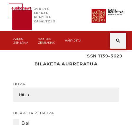
25 URTE
EUSKO
IKASKUNTZA
EUSKAL
Asmoz ta jakitez
KULTURA
ZABALTZEN
AZKEN
AURREKO
HARPIDETU
ZENBAKIA
ZENBAKIAK
ISSN 1139-3629
BILAKETA AURRERATUA
HITZA
BILAKETA ZEHATZA
Bai