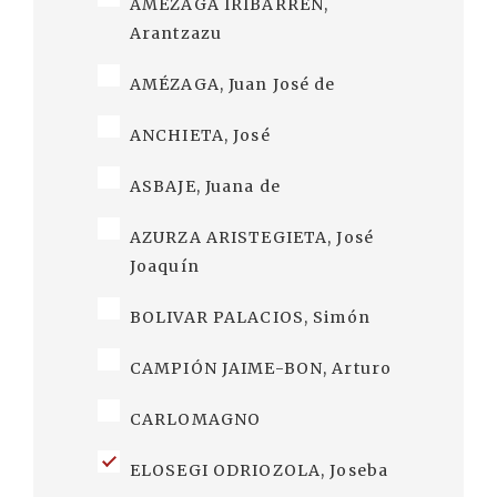
AMÉZAGA IRIBARREN,
Arantzazu
AMÉZAGA, Juan José de
ANCHIETA, José
ASBAJE, Juana de
AZURZA ARISTEGIETA, José
Joaquín
BOLIVAR PALACIOS, Simón
CAMPIÓN JAIME-BON, Arturo
CARLOMAGNO
ELOSEGI ODRIOZOLA, Joseba