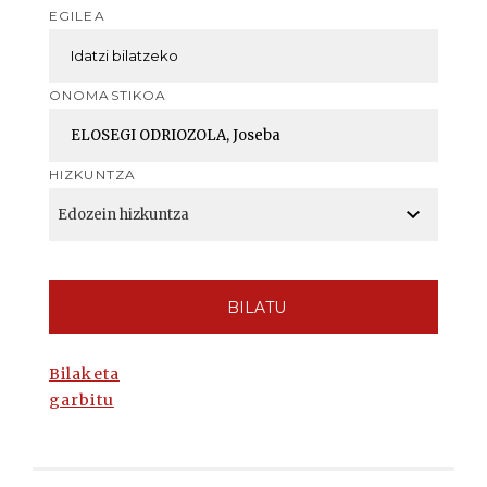
EGILEA
ONOMASTIKOA
HIZKUNTZA
BILATU
Bilaketa
garbitu