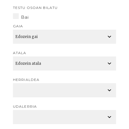
TESTU OSOAN BILATU
Bai
GAIA
ATALA
HERRIALDEA
UDALERRIA