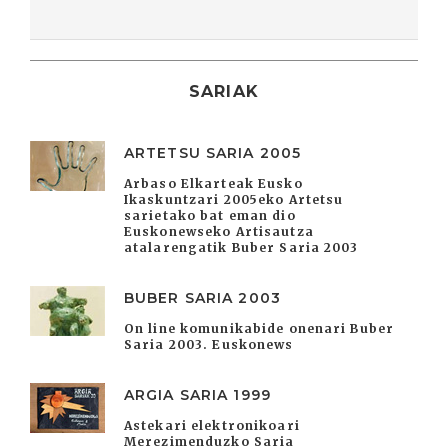
SARIAK
ARTETSU SARIA 2005
Arbaso Elkarteak Eusko
Ikaskuntzari 2005eko Artetsu
sarietako bat eman dio
Euskonewseko Artisautza
atalarengatik Buber Saria 2003
BUBER SARIA 2003
On line komunikabide onenari Buber
Saria 2003. Euskonews
ARGIA SARIA 1999
Astekari elektronikoari
Merezimenduzko Saria