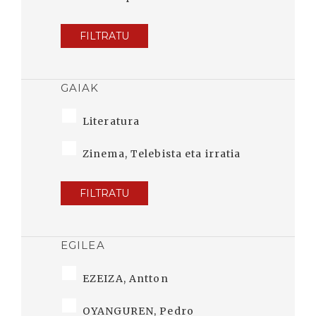
FILTRATU
GAIAK
Literatura
Zinema, Telebista eta irratia
FILTRATU
EGILEA
EZEIZA, Antton
OYANGUREN, Pedro