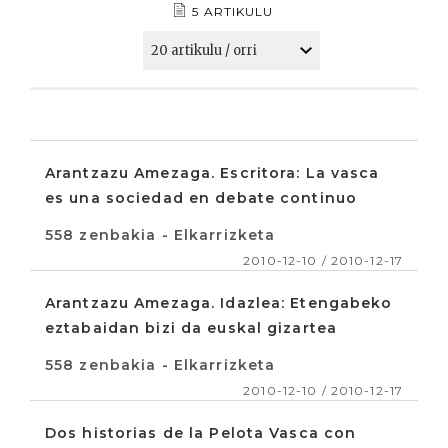
5 ARTIKULU
Arantzazu Amezaga. Escritora: La vasca
es una sociedad en debate continuo
558 zenbakia - Elkarrizketa
2010-12-10 / 2010-12-17
Arantzazu Amezaga. Idazlea: Etengabeko
eztabaidan bizi da euskal gizartea
558 zenbakia - Elkarrizketa
2010-12-10 / 2010-12-17
Dos historias de la Pelota Vasca con