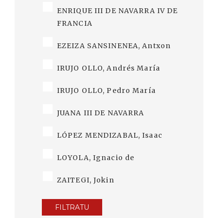
ENRIQUE III DE NAVARRA IV DE
FRANCIA
EZEIZA SANSINENEA, Antxon
IRUJO OLLO, Andrés María
IRUJO OLLO, Pedro María
JUANA III DE NAVARRA
LÓPEZ MENDIZABAL, Isaac
LOYOLA, Ignacio de
ZAITEGI, Jokin
FILTRATU