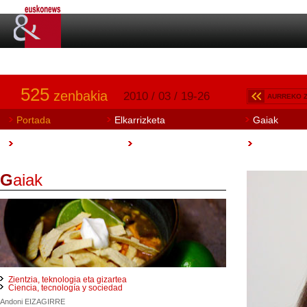
525
zenbakia
2010 / 03 / 19-26
AURREKO 
Portada
Elkarrizketa
Gaiak
Art Aretoa
Artisautza
Euskobook
G
aiak
Zientzia, teknologia eta gizartea
Ciencia, tecnología y sociedad
Andoni EIZAGIRRE