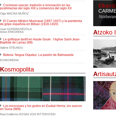
Elkarri
Cocineras vascas: tradición e innovación en las
postrimerías del siglo XIX y comienzos del siglo XX
CARME
Olga MACÍAS MUÑOZ
Norberare
El Cuerpo Médico Municipal (1897-1937) y la pandemia
de gripe española en Bilbao (1918-1920)
Juan GONDRA REZOLA
A
tzoko 
Anton ERKOREKA
Le gothique tardif en Haute-Soule : l’église Saint-Jean-
Baptiste de Larrau (II/II)
Valérie STEUNOU
Bideoa: Negua Ospatuz. La pasión de Balmaseda
EUSKOMEDIA
K
osmopolita
A
rtisaut
Los escoceses y los godos en Euskal Herria, los suecos
en Suiza (III/III)
Raul Guillermo ROSAS VON RITTERSTEIN