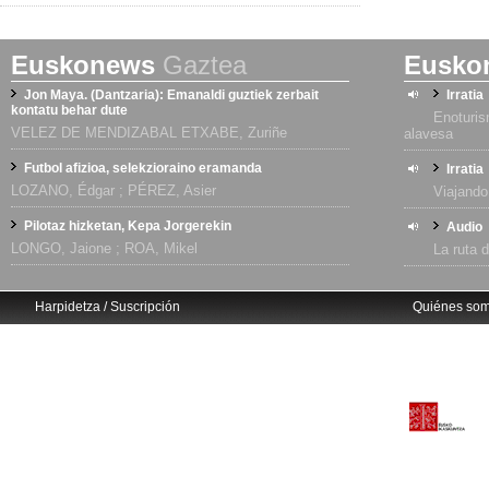
Euskonews
Gaztea
Eusko
Jon Maya. (Dantzaria): Emanaldi guztiek zerbait
Irratia
kontatu behar dute
Enoturis
VELEZ DE MENDIZABAL ETXABE, Zuriñe
alavesa
Futbol afizioa, selekzioraino eramanda
Irratia
LOZANO, Édgar ; PÉREZ, Asier
Viajando
Pilotaz hizketan, Kepa Jorgerekin
Audio
LONGO, Jaione ; ROA, Mikel
La ruta 
Harpidetza / Suscripción
Quiénes so
Avisos legales
Eusko Ikaskuntza
info@euskonews.com