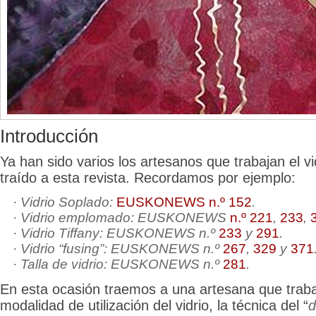
Introducción
Ya han sido varios los artesanos que trabajan el 
traído a esta revista. Recordamos por ejemplo:
· Vidrio Soplado:
EUSKONEWS n.º 152
.
· Vidrio emplomado: EUSKONEWS
n.º 221
,
233
,
· Vidrio Tiffany: EUSKONEWS n.º
233
y
291
.
· Vidrio “fusing”: EUSKONEWS n.º
267
,
329
y
371
· Talla de vidrio: EUSKONEWS n.º
281
.
En esta ocasión traemos a una artesana que trab
modalidad de utilización del vidrio, la técnica del “
d