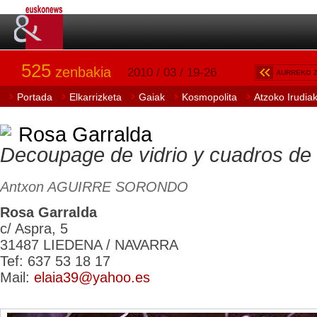
525
zenbakia
2010 / 03 / 19-26
AURREKO 
Portada
Elkarrizketa
Gaiak
Kosmopolita
Atzoko Irudia
Rosa Garralda
Decoupage
de vidrio y cuadros de
Antxon AGUIRRE SORONDO
Rosa Garralda
c/ Aspra, 5
31487 LIEDENA / NAVARRA
Tef: 637 53 18 17
Mail:
elaia39@yahoo.es