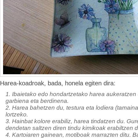
Harea-koadroak, bada, honela egiten dira:
1. Ibaietako edo hondartzetako harea aukeratzen d
garbiena eta berdinena.
2. Harea bahetzen du, testura eta lodiera (tamain
lortzeko.
3. Hainbat kolore erabiliz, harea tindatzen du. Gur
dendetan saltzen diren tindu kimikoak erabiltzen di
4. Kartoiaren gainean, motiboak marrazten ditu. B