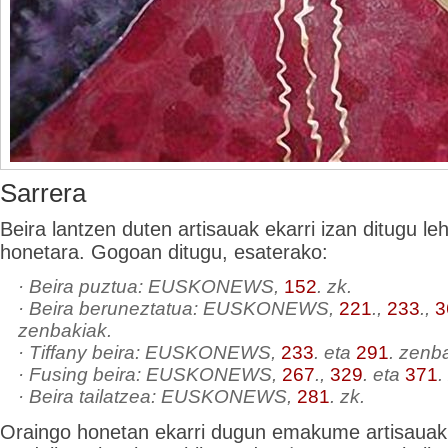
Sarrera
Beira lantzen duten artisauak ekarri izan ditugu le
honetara. Gogoan ditugu, esaterako:
· Beira puztua: EUSKONEWS,
152
. zk.
· Beira beruneztatua: EUSKONEWS,
221
.,
233
.,
3
zenbakiak.
· Tiffany beira: EUSKONEWS,
233
. eta
291
. zenb
· Fusing beira: EUSKONEWS,
267
.,
329
. eta
371
.
· Beira tailatzea: EUSKONEWS,
281
. zk.
Oraingo honetan ekarri dugun emakume artisauak,