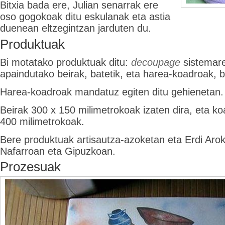
Bitxia bada ere, Julian senarrak ere
oso gogokoak ditu eskulanak eta astia
duenean eltzegintzan jarduten du.
Produktuak
Bi motatako produktuak ditu:
decoupage
sistemare
apaindutako beirak, batetik, eta harea-koadroak, b
Harea-koadroak mandatuz egiten ditu gehienetan.
Beirak 300 x 150 milimetrokoak izaten dira, eta ko
400 milimetrokoak.
Bere produktuak artisautza-azoketan eta Erdi Arok
Nafarroan eta Gipuzkoan.
Prozesuak