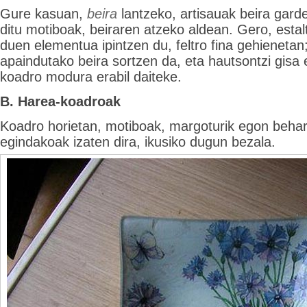
Gure kasuan,
beira
lantzeko, artisauak beira gar
ditu motiboak, beiraren atzeko aldean. Gero, estal
duen elementua ipintzen du, feltro fina gehienetan;
apaindutako beira sortzen da, eta hautsontzi gisa e
koadro modura erabil daiteke.
B. Harea-koadroak
Koadro horietan, motiboak, margoturik egon beha
egindakoak izaten dira, ikusiko dugun bezala.