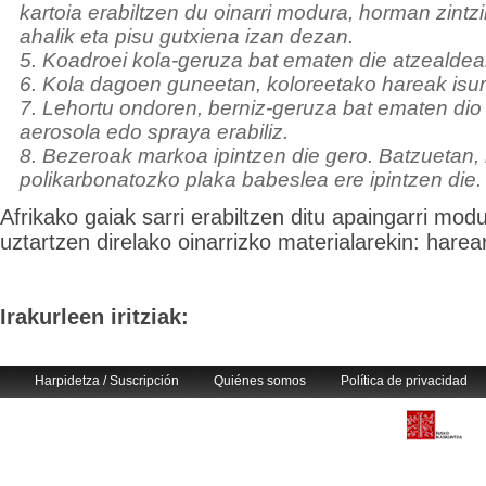
kartoia erabiltzen du oinarri modura, horman zintz
ahalik eta pisu gutxiena izan dezan.
5. Koadroei kola-geruza bat ematen die atzealdea
6. Kola dagoen guneetan, koloreetako hareak isurt
7. Lehortu ondoren, berniz-geruza bat ematen dio 
aerosola edo spraya erabiliz.
8. Bezeroak markoa ipintzen die gero. Batzuetan,
polikarbonatozko plaka babeslea ere ipintzen die.
Afrikako gaiak sarri erabiltzen ditu apaingarri mod
uztartzen direlako oinarrizko materialarekin: harea
Irakurleen iritziak:
Harpidetza / Suscripción
Quiénes somos
Política de privacidad