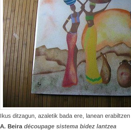
Ikus ditzagun, azaletik bada ere, lanean erabiltzen
A. Beira
découpage sistema bidez lantzea