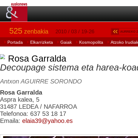
525
zenbakia
2010 / 03 / 19-26
AURREKO 
Portada
Elkarrizketa
Gaiak
Kosmopolita
Atzoko Irudia
Rosa Garralda
Decoupage
sistema eta harea-koa
Antxon AGUIRRE SORONDO
Rosa Garralda
Aspra kalea, 5
31487 LEDEA / NAFARROA
Telefonoa: 637 53 18 17
Emaila:
elaia39@yahoo.es