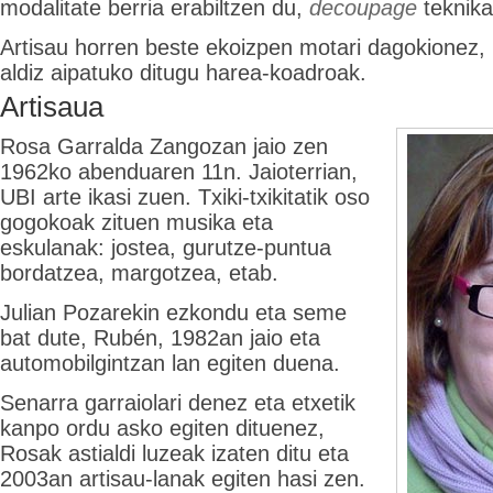
modalitate berria erabiltzen du,
decoupage
teknika
Artisau horren beste ekoizpen motari dagokionez
aldiz aipatuko ditugu harea-koadroak.
Artisaua
Rosa Garralda Zangozan jaio zen
1962ko abenduaren 11n. Jaioterrian,
UBI arte ikasi zuen. Txiki-txikitatik oso
gogokoak zituen musika eta
eskulanak: jostea, gurutze-puntua
bordatzea, margotzea, etab.
Julian Pozarekin ezkondu eta seme
bat dute, Rubén, 1982an jaio eta
automobilgintzan lan egiten duena.
Senarra garraiolari denez eta etxetik
kanpo ordu asko egiten dituenez,
Rosak astialdi luzeak izaten ditu eta
2003an artisau-lanak egiten hasi zen.