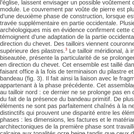
l’église, laissent envisager un possible voûtement
module. Le couvrement par voûte de pierre est plu
d’une deuxième phase de construction, lorsque es
travée supplémentaire en partie occidentale. Plusi
archéologiques mis en évidence confirment cette c
témoignent d’une adaptation de la partie occidenta
direction
du chevet. Des tailloirs viennent couronne
3
supérieure des pilastres.
Le tailloir méridional, à
biseautée, présente la particularité de se prolong
en direction du chevet. Cet ensemble est taillé da
faisant office à la fois de terminaison du pilastre e
bandeau (fig. 3). Il fait ainsi la liaison avec le fr
appartenant à la phase précédente. Cet assembla
au tailloir nord : ce dernier ne se prolonge pas en 
du fait de la présence du bandeau primitif. De plus
éléments ne sont pas parfaitement chaînés à la ne
distinctifs qui prouvent une disparité entre les él
phases : les dimensions, les factures et le matéri
architectoniques de la première phase sont travai
calcaire aux tonalités ocre beige tandis que ceux 