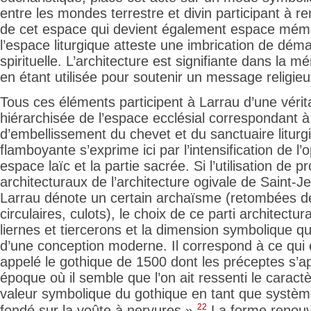
entre les mondes terrestre et divin participant à ren
de cet espace qui devient également espace mémori
l’espace liturgique atteste une imbrication de dém
spirituelle. L’architecture est signifiante dans la m
en étant utilisée pour soutenir un message religieu
Tous ces éléments participent à Larrau d’une vérit
hiérarchisée de l’espace ecclésial correspondant à
d’embellissement du chevet et du sanctuaire liturg
flamboyante s’exprime ici par l’intensification de l’
espace laïc et la partie sacrée. Si l’utilisation de 
architecturaux de l’architecture ogivale de Saint-J
Larrau dénote un certain archaïsme (retombées de
circulaires, culots), le choix de ce parti architectur
liernes et tiercerons et la dimension symbolique qu’
d’une conception moderne. Il correspond à ce q
appelé le gothique de 1500 dont les préceptes s’a
époque où il semble que l’on ait ressenti le caractère
valeur symbolique du
gothique en tant que systèm
22
fondé sur la voûte à nervures ».
La forme renouv