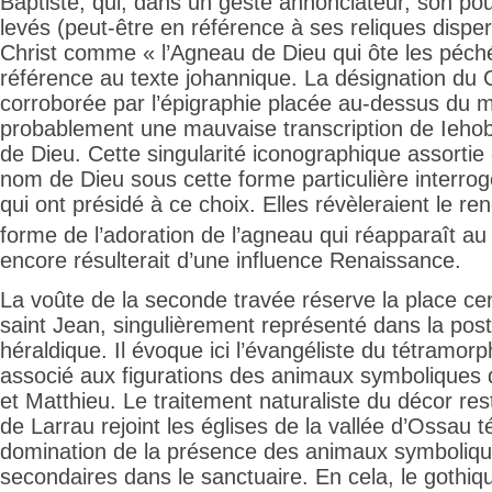
Baptiste, qui, dans un geste annonciateur, son po
levés (peut-être en référence à ses reliques dispe
Christ comme « l’Agneau de Dieu qui ôte les péc
référence au texte johannique. La désignation du Ch
corroborée par l’épigraphie placée au-dessus du m
probablement une mauvaise transcription de Ieho
de Dieu. Cette singularité iconographique assortie
nom de Dieu sous cette forme particulière interrog
qui ont présidé à ce choix. Elles révèleraient le
ren
forme de l’adoration de l’agneau qui réapparaît a
encore résulterait d’une influence Renaissance.
La voûte de la seconde travée réserve la place cent
saint Jean, singulièrement représenté dans la postu
héraldique. Il évoque ici l’évangéliste du tétramorp
associé aux figurations des animaux symboliques 
et Matthieu. Le traitement naturaliste du décor res
de Larrau rejoint les églises de la vallée d’Ossau 
domination de la présence des animaux symboliqu
secondaires dans le sanctuaire. En cela, le gothiq