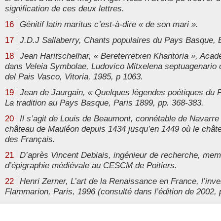
signification de ces deux lettres.
16
Génitif latin maritus c’est-à-dire « de son mari ».
17
J.D.J Sallaberry, Chants populaires du Pays Basque, 
18
Jean Haritschelhar, « Bereterretxen Khantoria », Aca
dans Veleia Symbolae, Ludovico Mitxelena septuagenario 
del Pais Vasco, Vitoria, 1985, p 1063.
19
Jean de Jaurgain, « Quelques légendes poétiques du 
La tradition au Pays Basque, Paris 1899, pp. 368-383.
20
Il s’agit de Louis de Beaumont, connétable de Navarre
château de Mauléon depuis 1434 jusqu’en 1449 où le châ
des Français.
21
D’après Vincent Debiais, ingénieur de recherche, mem
d’épigraphie médiévale au CESCM de Poitiers.
22
Henri Zerner, L’art de la Renaissance en France, l’inv
Flammarion, Paris, 1996 (consulté dans l’édition de 2002, p