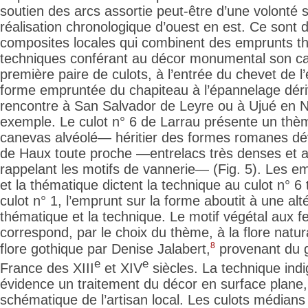
soutien des arcs assortie peut-être d’une volonté s
réalisation chronologique d’ouest en est. Ce sont 
composites locales qui combinent des emprunts t
techniques conférant au décor monumental son ca
première paire de culots, à l’entrée du chevet de l
forme empruntée du chapiteau à l’épannelage déri
rencontre à San Salvador de Leyre ou à Ujué en N
exemple. Le culot n° 6 de Larrau présente un thè
canevas alvéolé— héritier des formes romanes dév
de Haux toute proche —entrelacs très denses et a
rappelant les motifs de vannerie— (Fig. 5). Les e
et la thématique dictent la technique au culot n° 6
culot n° 1, l’emprunt sur la forme aboutit à une alt
thématique et la technique. Le motif végétal aux feu
correspond, par le choix
du thème, à la flore natur
8
flore gothique par Denise Jalabert,
provenant du g
e
e
France des XIII
et XIV
siècles. La technique ind
évidence un traitement du décor en surface plane, l
schématique de l’artisan local. Les culots médians