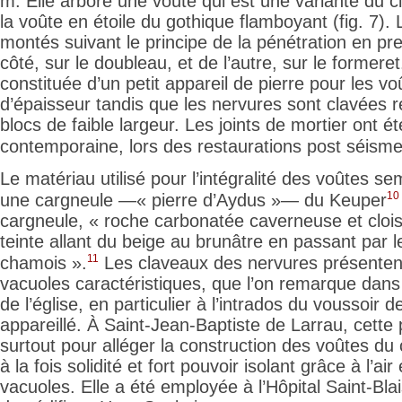
m. Elle arbore une voûte qui est une variante du 
la voûte en étoile du gothique flamboyant (fig. 7).
montés suivant le principe de la pénétration en pr
côté, sur le doubleau, et de l’autre, sur le formere
constituée d’un petit appareil de pierre pour les v
d’épaisseur tandis que les nervures sont clavées 
blocs de faible largeur. Les joints de mortier
ont ét
contemporaine, lors des restaurations post séisme
Le matériau utilisé pour l’intégralité des
voûtes se
10
une cargneule —« pierre d’Aydus »— du Keuper
cargneule, « roche carbonatée caverneuse et cloi
teinte
allant du beige au brunâtre en passant par le
11
chamois ».
Les claveaux des nervures présentent
vacuoles caractéristiques, que l’on remarque dans
de l’église, en particulier à l’intrados du voussoir d
appareillé. À Saint-Jean-Baptiste de Larrau, cette p
surtout pour alléger la construction des voûtes du c
à la fois solidité et fort pouvoir isolant grâce à l’a
vacuoles. Elle a été employée à l’Hôpital Saint-Blai