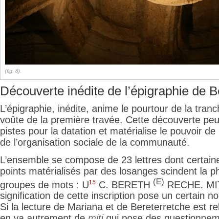
(fig. 8).
Découverte inédite de l’épigraphie de B
L’épigraphie, inédite, anime le pourtour de la tranc
voûte de la première travée. Cette découverte pe
pistes pour la datation et matérialise le pouvoir de
de l’organisation sociale de la communauté.
L’ensemble se compose de 23 lettres dont certaines
points matérialisés par des losanges scindent la p
(E)
15
groupes de mots : U
C. BERETH
RECHE. MIT
signification de cette inscription pose un certain no
Si la lecture de Mariana et de Bereterretche est rel
en va autrement de
miti
qui pose des questionnem