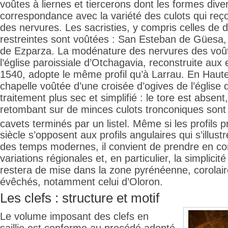
voûtes à liernes et tiercerons dont les formes diver
correspondance avec la variété des culots qui reç
des nervures. Les sacristies, y compris celles de 
restreintes sont voûtées : San Esteban de Güesa,
de Ezparza. La modénature des nervures des voût
l’église paroissiale d’Otchagavia, reconstruite au
1540, adopte le même profil qu’à Larrau. En Haute-
chapelle voûtée d’une croisée d’ogives de l’église
traitement plus sec et simplifié : le tore est absent
retombant sur de minces culots tronconiques son
cavets terminés par un listel. Même si les profils 
siècle s’opposent aux profils angulaires qui s’illust
des temps modernes, il convient de prendre en con
variations régionales et, en particulier, la simplici
restera de mise dans la zone pyrénéenne, corolair
évêchés, notamment celui d’Oloron.
Les clefs : structure et motif
Le volume imposant des clefs en
saillie est conforme au procédé adopté