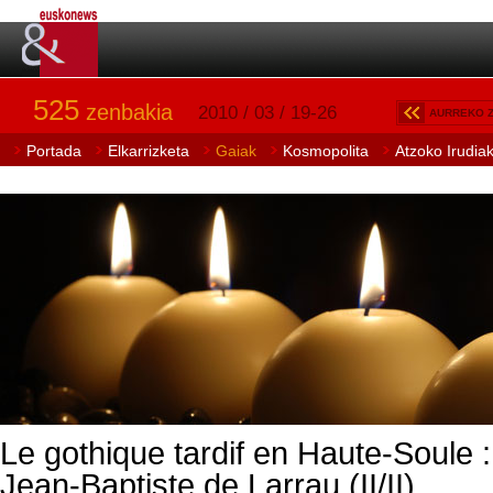
525
zenbakia
2010 / 03 / 19-26
AURREKO 
Portada
Elkarrizketa
Gaiak
Kosmopolita
Atzoko Irudia
Le gothique tardif en Haute-Soule : 
Jean-Baptiste de Larrau (II/II)