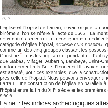
(fig. 1).
L’église et l’hôpital de Larrau,
noyau originel du bo
1
binôme si l’on se réfère à l’acte de 1562.
La menti
deux entités renverrait à la configuration médiéva
catégorie d’église-hôpital,
ecclesie cum hospitali
, 
comme un des cinq groupes classant les possessi
2
Christine.
Tous les hôpitaux dépendant de l’abbay
que Gabas, Mifaget, Aubertin, Lembeye, Saint-Chr
conformément à la Bulle d’Innocent III, avaient une
est attesté, pour ces exemples, que la construction
près celle de l’hôpital. Nous pouvons envisager une
Larrau : une construction de l’église en parallèle à
e
l’hôpital entre la fin du XII
siècle et les premières
siècle.
La nef : les indices archéologiques atte