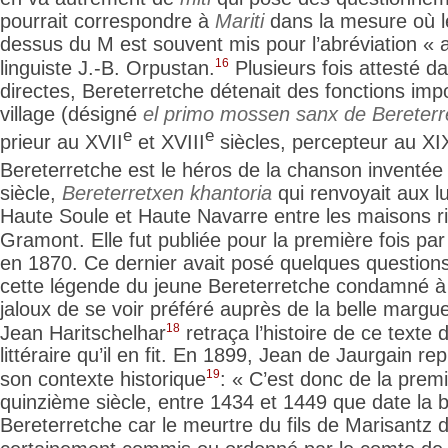
pourrait correspondre à
Mariti
dans la mesure où l
dessus du M est
souvent mis pour l’abréviation « a
16
linguiste J.-B. Orpustan.
Plusieurs fois attesté d
directes, Bereterretche détenait des fonctions imp
village (désigné
el primo mossen sanx de Bereterr
e
e
prieur au XVII
et XVIII
siècles, percepteur au XI
Bereterretche est le héros de la chanson inventée
siècle,
Bereterretxen khantoria
qui renvoyait aux l
Haute Soule et Haute Navarre entre les maisons r
Gramont. Elle fut publiée pour la première fois par
en 1870. Ce dernier avait posé quelques questions 
cette légende du jeune Bereterretche condamné à
jaloux de
se voir préféré auprès de la belle margue
18
Jean Haritschelhar
retraça l’histoire de ce texte
littéraire qu’il en
fit. En 1899, Jean de Jaurgain rep
19
son contexte historique
: « C’est donc de la prem
quinzième siècle, entre 1434 et 1449 que date la 
Bereterretche car le meurtre du fils de Marisantz
d