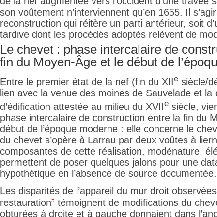
de la nef augmentée vers l’occident d’une travée 
son voûtement n’interviennent qu’en 1655. Il s’agira
reconstruction qui réitère un parti antérieur, soit d
tardive dont les procédés adoptés relèvent de mo
Le chevet : phase intercalaire de constr
fin du Moyen-Âge et le début de l’épo
e
Entre le premier état de la nef (fin du XII
siècle/dé
lien avec la venue des moines de Sauvelade et l
e
d’édification attestée au milieu du XVII
siècle, vie
phase intercalaire de construction entre la fin du 
début de l’époque moderne : elle concerne le che
du chevet s’opère à Larrau par deux voûtes à liern
composantes de cette réalisation, modénature, é
permettent de poser quelques jalons pour une data
hypothétique en l’absence de source documentée.
Les disparités de l’appareil du mur droit observées
5
restauration
témoignent de modifications du cheve
obturées à droite et à gauche donnaient dans l’anc