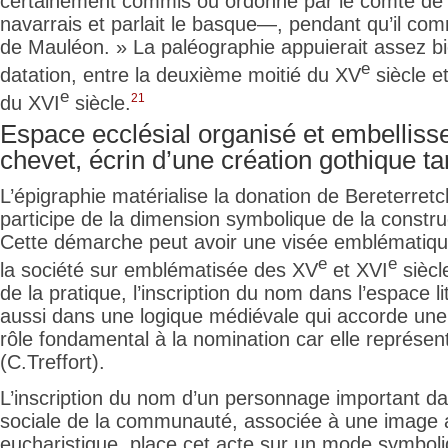
certainement commis ou ordonné par le comte de 
navarrais et parlait le basque—, pendant qu’il co
de Mauléon. » La paléographie appuierait assez bi
e
datation,
entre la deuxième moitié du XV
siècle e
e
21
du XVI
siècle.
Espace ecclésial organisé et embellis
chevet, écrin d’une création gothique ta
L’épigraphie matérialise la donation de Bereterret
participe de la dimension symbolique de la constru
Cette démarche peut avoir une visée emblématiqu
e
e
la société sur emblématisée des XV
et XVI
siècl
de la pratique, l’inscription du nom dans l’espace lit
aussi dans une logique médiévale qui accorde une 
rôle fondamental à la nomination car elle représente
(C.Treffort).
L’inscription du nom d’un personnage important dan
sociale de la communauté, associée à une image
eucharistique, place cet acte sur un mode symboli