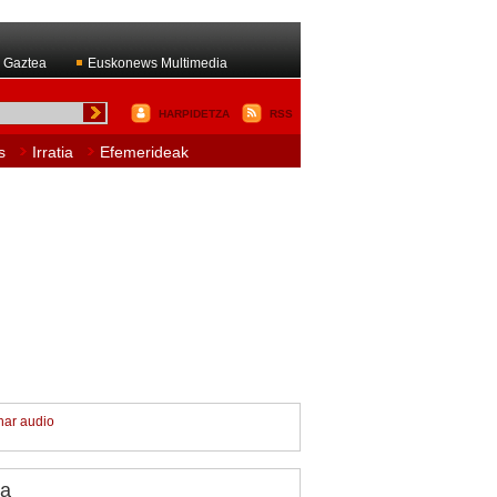
 Gaztea
Euskonews Multimedia
HARPIDETZA
RSS
s
Irratia
Efemerideak
har audio
/a