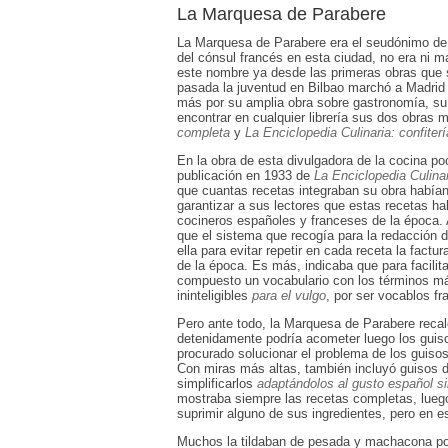
La Marquesa de Parabere
La Marquesa de Parabere era el seudónimo de 
del cónsul francés en esta ciudad, no era ni m
este nombre ya desde las primeras obras que 
pasada la juventud en Bilbao marchó a Madrid
más por su amplia obra sobre gastronomía, su 
encontrar en cualquier librería sus dos obras
completa
y
La Enciclopedia Culinaria: confiterí
En la obra de esta divulgadora de la cocina po
publicación en 1933 de
La Enciclopedia Culina
que cuantas recetas integraban su obra había
garantizar a sus lectores que estas recetas h
cocineros españoles y franceses de la época. 
que el sistema que recogía para la redacción d
ella para evitar repetir en cada receta la factu
de la época. Es más, indicaba que para facilitar
compuesto un vocabulario con los términos m
ininteligibles
para el vulgo
, por ser vocablos f
Pero ante todo, la Marquesa de Parabere recalc
detenidamente podría acometer luego los guis
procurado solucionar el problema de los guiso
Con miras más altas, también incluyó guisos de
simplificarlos
adaptándolos al gusto español sin
mostraba siempre las recetas completas, luego, 
suprimir alguno de sus ingredientes, pero en 
Muchos la tildaban de pesada y machacona por