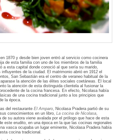
en 1870 y desde bien joven entró al servicio como cocinera
ija de esta familia con uno de los miembros de la familia
ó a esta capital donde conoció al que sería su marido,
influyentes de la ciudad. El matrimonio abrió en 1912 el
ntos, San Sebastián era el centro de veraneo habitual de la
caparase la atención de las élites sociales coetáneas. El local
to la atención de esta distinguida clientela al fusionar la
 procedente de la cocina francesa. En efecto, Nicolasa había
sicas de una cocina tradicional junto a los principios que
de la época.
rias del restaurante
El Amparo
, Nicolasa Pradera partió de su
sus conocimientos en un libro,
La cocina de Nicolasa
,
 de su autora viene avalada por el prólogo que hace de esta
de este erudito, en una época en la que las cocinas regionales
cina vasca ocupaba un lugar eminente, Nicolasa Pradera había
esta cocina tradicional.