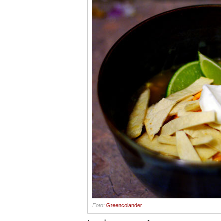
Foto:
Greencolander
.