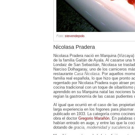
Foto:
stevendepolo
.
Nicolasa Pradera
Nicolasa Pradera nació en Marquina (Vizcaya) 
de la familia Gaitán de Ayala. Al casarse una h
Londaiz de San Sebastián, Nicolasa se traslad
Narciso Dolhagaray, uno de los carniceros más 
restaurante
Casa Nicolasa
. Por aquellos mome
familia real española, lo que hizo que pronto a
regentado por Nicolasa Pradera supo atraer pron
cocina tradicional con un toque de sibaritismo
aprendido en su Marquina natal las nociones bá
regían la gastronomía de las casas pudientes 
Al igual que ocurrió en el caso de las propieta
larga experiencia en los fogones para plasmar 
publicado en 1933. La categoría como cocinera
obra el doctor
Gregorio Marañón
. En palabras 
habían entrado en auge, y entre las que la co
dotando de
gracia, modernidad y suculencia
a 