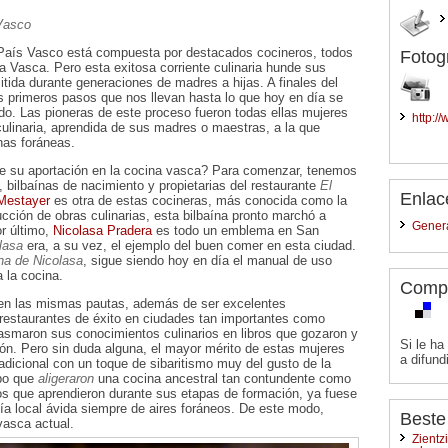
Vasco
 País Vasco está compuesta por destacados cocineros, todos
Fotog
 Vasca. Pero esta exitosa corriente culinaria hunde sus
itida durante generaciones de madres a hijas. A finales del
los primeros pasos que nos llevan hasta lo que hoy en día se
o. Las pioneras de este proceso fueron todas ellas mujeres
http:/
 culinaria, aprendida de sus madres o maestras, a la que
nas foráneas.
e su aportación en la cocina vasca? Para comenzar, tenemos
, bilbaínas de nacimiento y propietarias del restaurante
El
Enlac
Mestayer
es otra de estas cocineras, más conocida como la
cción de obras culinarias, esta bilbaína pronto marchó a
Gener
or último,
Nicolasa Pradera
es todo un emblema en San
lasa
era, a su vez, el ejemplo del buen comer en esta ciudad.
na de Nicolasa
, sigue siendo hoy en día el manual de uso
 la cocina.
Comp
iten las mismas pautas, además de ser excelentes
e restaurantes de éxito en ciudades tan importantes como
lasmaron sus conocimientos culinarios en libros que gozaron y
Si le ha
ión. Pero sin duda alguna, el mayor mérito de estas mujeres
a difundi
radicional con un toque de sibaritismo muy del gusto de la
mpo que
aligeraron
una cocina ancestral tan contundente como
os que aprendieron durante sus etapas de formación, ya fuese
ía local ávida siempre de aires foráneos. De este modo,
Beste
vasca actual.
Zientz