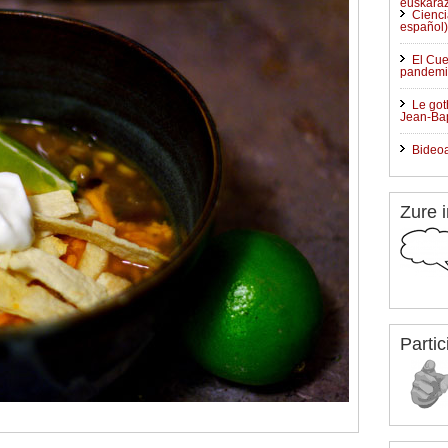
euskaraz
Cienci
español)
El Cue
pandemia
Le got
Jean-Bapt
Bideo
Zure i
Partic