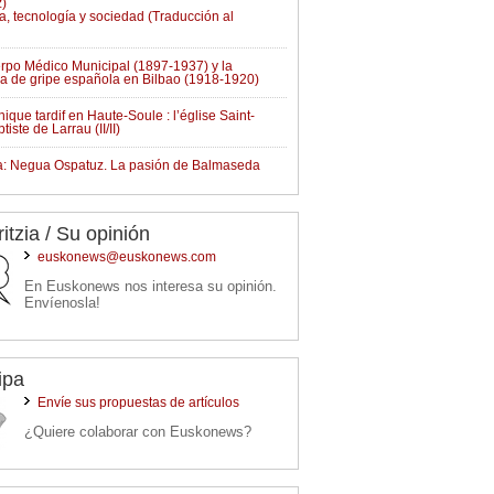
)
a, tecnología y sociedad (Traducción al
rpo Médico Municipal (1897-1937) y la
 de gripe española en Bilbao (1918-1920)
hique tardif en Haute-Soule : l’église Saint-
iste de Larrau (II/II)
a: Negua Ospatuz. La pasión de Balmaseda
ritzia / Su opinión
euskonews@euskonews.com
En Euskonews nos interesa su opinión.
Envíenosla!
ipa
Envíe sus propuestas de artículos
¿Quiere colaborar con Euskonews?