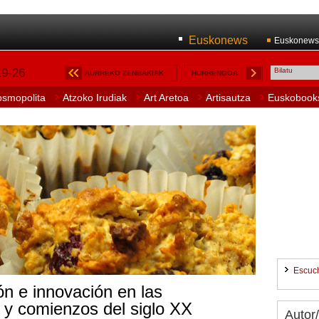
Euskonews
Euskonews
19-26
AURREKO ZENBAKIAK
HURRENGOA
osmopolita
Atzoko Irudiak
Art Aretoa
Artisautza
Euskobook
Escuc
ón e innovación en las
X y comienzos del siglo XX
Autor