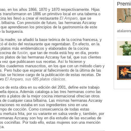
Premi
lbao, en los años 1866, 1870 y 1870 respectivamente. Hijas
s transformaron en 1886 un primitivo local en una taberna o
na les llevó a crear el restaurante
El Amparo
, que se
na bilbaína. Con previsión de futuro, las hermanas Azcaray
 que aprendiesen los principios de la gastronomía de este
atalaren
 la burguesía.
 la madre, se añadió la base teórica de la cocina francesa, y
ó el éxito del restaurante que regentaban. En efecto, en la
os platos más emblemáticos y elaborados de la cocina
 cocina de
fusión
, que tan de moda está hoy en día, pronto
 los platos de las hermanas Azcaray fue tal, que sus clientes
 vez que publicasen sus recetas. Así lo hicieron y
dos cuadernos manuscritos, en los que con un método claro y
s. Pero hubo que esperar al fallecimiento de la última de las
as se hiciese cargo de la publicación de estas recetas. De
bro
El Amparo, sus 685 platos clásicos
.
ce de esta obra en su edición del 2001, define este trabajo
ella época. Además cataloga a las tres hermanas como las
unto a platos de la mejor cocina internacional ofrecían otros
sa de cualquier casa bilbaína. Las mismas hermanas Azcaray
raciones no estaba en sus ingredientes sino en una
empo de cocción. Como consecuencia de todas estas
 merluza frita, por su variante en salsa verde y, también, por
hermanas Azcaray son hoy en día estudio de las escuelas de
os cocinillas. Por todo ello, estas mujeres son una mención
ca.