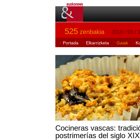
525
zenbakia
2010 / 03 / 
Portada
Elkarrizketa
Gaiak
K
Cocineras vascas: tradici
postrimerías del siglo XI