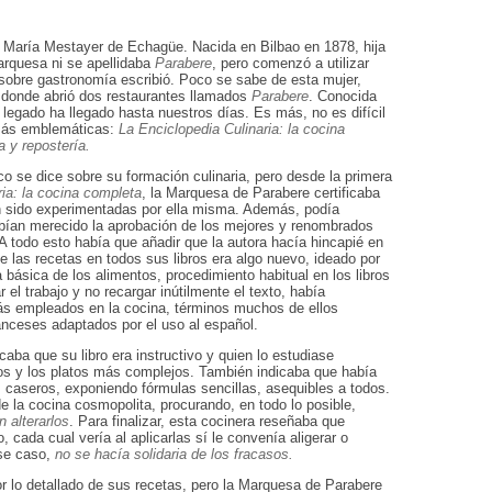
María Mestayer de Echagüe. Nacida en Bilbao en 1878, hija
arquesa ni se apellidaba
Parabere
, pero comenzó a utilizar
sobre gastronomía escribió. Poco se sabe de esta mujer,
 donde abrió dos restaurantes llamados
Parabere
. Conocida
legado ha llegado hasta nuestros días. Es más, no es difícil
 más emblemáticas:
La Enciclopedia Culinaria: la cocina
a y repostería.
co se dice sobre su formación culinaria, pero desde la primera
ria: la cocina completa
, la Marquesa de Parabere certificaba
n sido experimentadas por ella misma. Además, podía
abían merecido la aprobación de los mejores y renombrados
A todo esto había que añadir que la autora hacía hincapié en
e las recetas en todos sus libros era algo nuevo, ideado por
ra básica de los alimentos, procedimiento habitual en los libros
 el trabajo y no recargar inútilmente el texto, había
ás empleados en la cocina, términos muchos de ellos
ranceses adaptados por el uso al español.
aba que su libro era instructivo y quien lo estudiase
os y los platos más complejos. También indicaba que había
s caseros, exponiendo fórmulas sencillas, asequibles a todos.
 la cocina cosmopolita, procurando, en todo lo posible,
 alterarlos
. Para finalizar, esta cocinera reseñaba que
cada cual vería al aplicarlas sí le convenía aligerar o
ese caso,
no se hacía solidaria de los fracasos.
 lo detallado de sus recetas, pero la Marquesa de Parabere