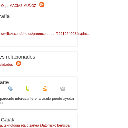
Olga MACÍAS MUÑOZ
rafía
/www.flickr.com/photos/greencolander/2261954098/in/pho...
es relacionados
alidades
arte
 parecido interesante el artículo puede ayudar
rlo
 Gaiak
ia, teknologia eta gizartea (Jatorrizko bertsioa