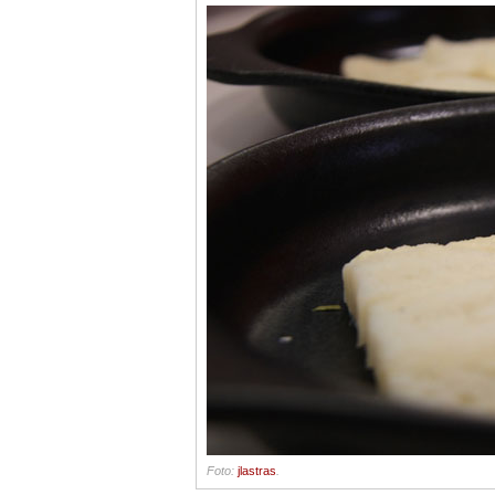
Foto:
jlastras
.