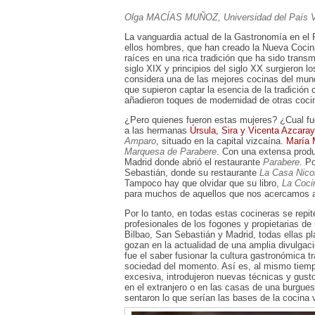
Olga MACÍAS MUÑOZ, Universidad del País 
La vanguardia actual de la Gastronomía en el
ellos hombres, que han creado la Nueva Cocina
raíces en una rica tradición que ha sido transm
siglo XIX y principios del siglo XX surgieron 
considera una de las mejores cocinas del mund
que supieron captar la esencia de la tradición
añadieron toques de modernidad de otras coci
¿Pero quienes fueron estas mujeres? ¿Cual fu
a las hermanas
Úrsula, Sira y Vicenta Azcaray
Amparo
, situado en la capital vizcaína.
María 
Marquesa de Parabere
. Con una extensa produ
Madrid donde abrió el restaurante
Parabere
. P
Sebastián, donde su restaurante
La Casa Nico
Tampoco hay que olvidar que su libro,
La Coci
para muchos de aquellos que nos acercamos a
Por lo tanto, en todas estas cocineras se rep
profesionales de los fogones y propietarias d
Bilbao, San Sebastián y Madrid, todas ellas p
gozan en la actualidad de una amplia divulgac
fue el saber fusionar la cultura gastronómica t
sociedad del momento. Así es, al mismo tie
excesiva, introdujeron nuevas técnicas y gust
en el extranjero o en las casas de una burgues
sentaron lo que serían las bases de la cocina 