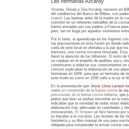
Las hermanas Azcaray
Vicenta, Úrsula y Sira Azcaray nacieron en Bi
del subdirector del Banco de Bilbao, sus padre
txakoli.
Las buenas artes de la madre en la coci
convirtió en un referente ineludible de la coci
fueron enviadas por sus padres a Francia para
país, tan en boga por aquellos momentos entre
Por lo tanto, al aprendizaje en los fogones con
fue precisamente en esta fusión en donde radic
carta de este local se ofertaba a la par que l
francesa, una cocina vizcaína renovada. Esta
llamó la atención de los bilbaínos. El éxito de
no cejaban en el empeño de pedirles una y otra
comenzaron a redactar sus conocimientos en 
conciso explicaban la elaboración de sus plato
hermanas en 1929, para que un hermano de ést
este modo es como en 1930 salió a la luz el li
En la presentación que
Jesús Llona Larrauri
ha
como
un compendio de la buena cocina
de aqu
precursoras de la buena cocina bilbaína
, que j
platos que bien se podían encontrar en la me
indicaban que la novedad de todas estas elabo
elaboración más adecuada en cantidades y ti
innovaciones,
El Amparo
se hizo famoso por su
su bacalao a la vizcaína. Las recetas de las 
hostelería y su libro manual de uso para much
obligada para comprender la actual cocina vas