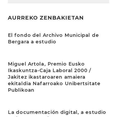
AURREKO ZENBAKIETAN
Irakurri
El fondo del Archivo Municipal de
Bergara a estudio
Irakurri
Miguel Artola, Premio Eusko
Ikaskuntza-Caja Laboral 2000 /
Jakitez ikastaroaren amaiera
ekitaldia Nafarroako Unibertsitate
Publikoan
Irakurri
La documentación digital, a estudio