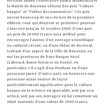
seconde année consécutive Eusko Ikaskuntza et
la Mairie de Bayonne offrent des prix "Culture
basque" et "Vidéos documentaires". Ces prix
eurent beaucoup de succès lors de la première
édition; ceux qui désirent se présenter peuvent
s'inscrire jusq'au 30 octobre 2000. D'une part
un prix de 20.000 francs sera atribué pour
encourager l'auteur d'un ouvrage scientifique
ou culturel récent, ou d'une thèse de doctoral,
traitant d'un aspect de la Ville de Bayonne, ou
sur las provinces du Pays Basque Nord
(Labourd, Basse Navarre ou Soule), en
particulier s'il s'agit d'un étudiant ou d'une
personne jaune. D'autre part, on honorera une
personne ayant oeuvré de façon
particulièrement significative pour la culture
basque ou la science en Iparralde, soit par son
action, soit par ses ouvrages en lui remettant un
objet souvenir d'une valeur de 2000 francs.