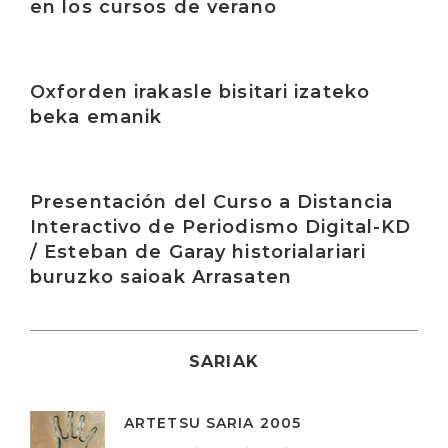
en los cursos de verano
Irakurri
Oxforden irakasle bisitari izateko
beka emanik
Irakurri
Presentación del Curso a Distancia
Interactivo de Periodismo Digital-KD
/ Esteban de Garay historialariari
buruzko saioak Arrasaten
SARIAK
ARTETSU SARIA 2005