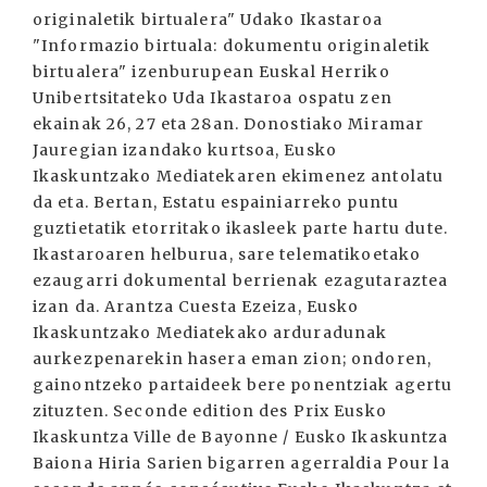
originaletik birtualera" Udako Ikastaroa
"Informazio birtuala: dokumentu originaletik
birtualera" izenburupean Euskal Herriko
Unibertsitateko Uda Ikastaroa ospatu zen
ekainak 26, 27 eta 28an. Donostiako Miramar
Jauregian izandako kurtsoa, Eusko
Ikaskuntzako Mediatekaren ekimenez antolatu
da eta. Bertan, Estatu espainiarreko puntu
guztietatik etorritako ikasleek parte hartu dute.
Ikastaroaren helburua, sare telematikoetako
ezaugarri dokumental berrienak ezagutaraztea
izan da. Arantza Cuesta Ezeiza, Eusko
Ikaskuntzako Mediatekako arduradunak
aurkezpenarekin hasera eman zion; ondoren,
gainontzeko partaideek bere ponentziak agertu
zituzten. Seconde edition des Prix Eusko
Ikaskuntza Ville de Bayonne / Eusko Ikaskuntza
Baiona Hiria Sarien bigarren agerraldia Pour la