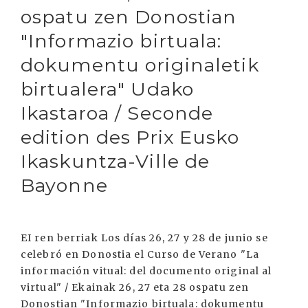
ospatu zen Donostian
"Informazio birtuala:
dokumentu originaletik
birtualera" Udako
Ikastaroa / Seconde
edition des Prix Eusko
Ikaskuntza-Ville de
Bayonne
EI ren berriak Los días 26, 27 y 28 de junio se
celebró en Donostia el Curso de Verano "La
información vitual: del documento original al
virtual" / Ekainak 26, 27 eta 28 ospatu zen
Donostian "Informazio birtuala: dokumentu