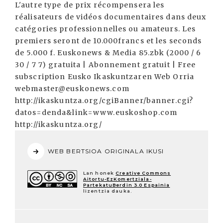
L'autre type de prix récompensera les
réalisateurs de vidéos documentaires dans deux
catégories professionnelles ou amateurs. Les
premiers seront de 10.000francs et les seconds
de 5.000 f. Euskonews & Media 85.zbk (2000 / 6
30 / 7 7) gratuita | Abonnement gratuit | Free
subscription Eusko Ikaskuntzaren Web Orria
webmaster@euskonews.com
http://ikaskuntza.org/cgiBanner/banner.cgi?
datos=denda&link=www.euskoshop.com
http://ikaskuntza.org/
WEB BERTSIOA ORIGINALA IKUSI
Lan honek
Creative Commons
Aitortu-EzKomertziala-
PartekatuBerdin 3.0 Espainia
lizentzia dauka.