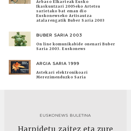
Arbaso Elkarteak Eusko
Ikaskuntzari 2005eko Artetsu
sarietako bat eman dio
Euskonewseko Artisautza
atalarengatik Buber Saria 2003
BUBER SARIA 2003
On line komunikabide onenari Buber
Saria 2003. Euskonews
ARGIA SARIA 1999
Astekari elektronikoari
Merezimenduzko Saria
EUSKONEWS BULETINA
Harpidetu zaitez eta zure