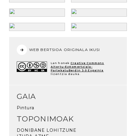
WEB BERTSIOA ORIGINALA IKUSI
Lan honek
Creative Commons
Aitortu-EzKomertziala-
PartekatuBerdin 3.0 Espainia
lizentzia dauka.
GAIA
Pintura
TOPONIMOAK
DONIBANE LOHITZUNE