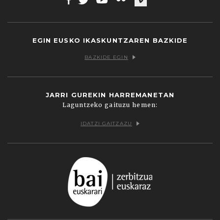
Facebook
Twitter
Youtube
Flickr
Vimeo
EGIN EUSKO IKASKUNTZAREN BAZKIDE
BAZKIDE EGIN
JARRI GUREKIN HARREMANETAN
Laguntzeko gaituzu hemen:
IDATZI GAITZAZU