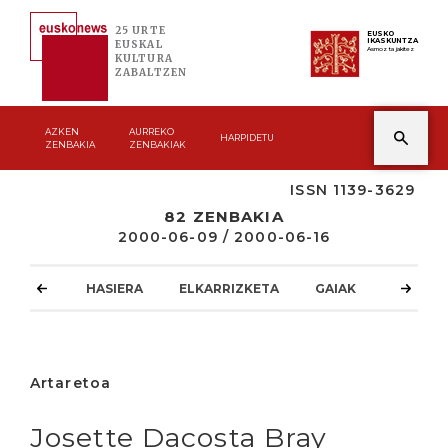
25 URTE
EUSKO
IKASKUNTZA
EUSKAL
Asmoz ta jakitez
KULTURA
ZABALTZEN
AZKEN
AURREKO
HARPIDETU
ZENBAKIA
ZENBAKIAK
ISSN 1139-3629
82 ZENBAKIA
2000-06-09 / 2000-06-16
HASIERA
ELKARRIZKETA
GAIAK
ATZOKO
Artaretoa
Josette Dacosta Bray