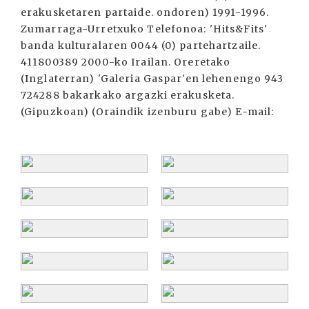
erakusketaren partaide. ondoren) 1991-1996.
Zumarraga-Urretxuko Telefonoa: 'Hits&Fits'
banda kulturalaren 0044 (0) partehartzaile.
411800389 2000-ko Irailan. Oreretako
(Inglaterran) 'Galeria Gaspar'en lehenengo 943
724288 bakarkako argazki erakusketa.
(Gipuzkoan) (Oraindik izenburu gabe) E-mail: