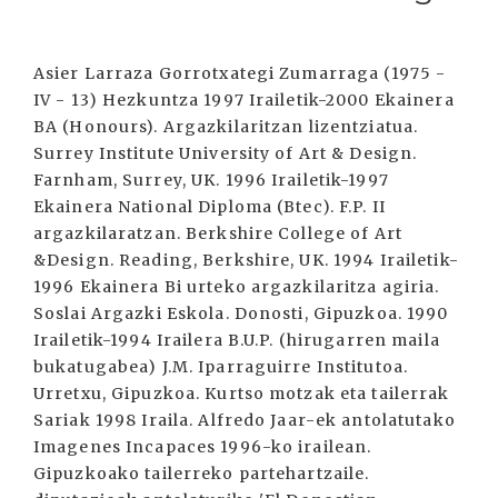
Asier Larraza Gorrotxategi Zumarraga (1975 -
IV - 13) Hezkuntza 1997 Irailetik-2000 Ekainera
BA (Honours). Argazkilaritzan lizentziatua.
Surrey Institute University of Art & Design.
Farnham, Surrey, UK. 1996 Irailetik-1997
Ekainera National Diploma (Btec). F.P. II
argazkilaratzan. Berkshire College of Art
&Design. Reading, Berkshire, UK. 1994 Irailetik-
1996 Ekainera Bi urteko argazkilaritza agiria.
Soslai Argazki Eskola. Donosti, Gipuzkoa. 1990
Irailetik-1994 Irailera B.U.P. (hirugarren maila
bukatugabea) J.M. Iparraguirre Institutoa.
Urretxu, Gipuzkoa. Kurtso motzak eta tailerrak
Sariak 1998 Iraila. Alfredo Jaar-ek antolatutako
Imagenes Incapaces 1996-ko irailean.
Gipuzkoako tailerreko partehartzaile.