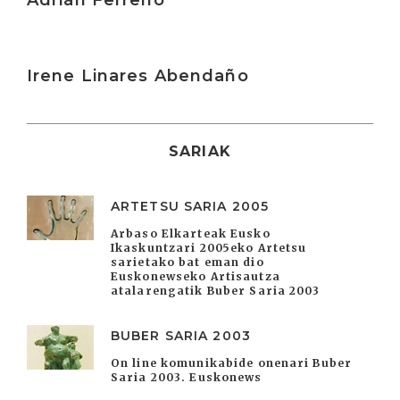
Adrián Ferreño
Irakurri
Irene Linares Abendaño
SARIAK
ARTETSU SARIA 2005
Arbaso Elkarteak Eusko
Ikaskuntzari 2005eko Artetsu
sarietako bat eman dio
Euskonewseko Artisautza
atalarengatik Buber Saria 2003
BUBER SARIA 2003
On line komunikabide onenari Buber
Saria 2003. Euskonews