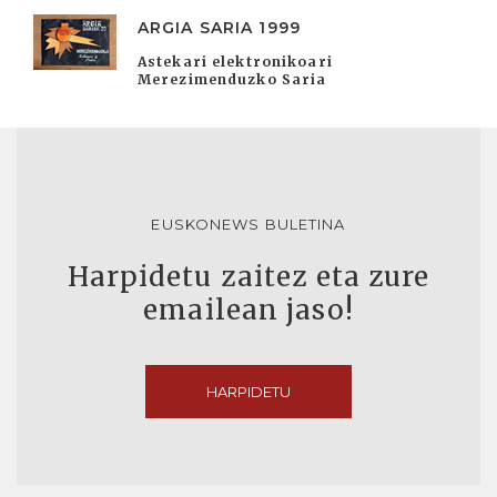
ARGIA SARIA 1999
Astekari elektronikoari
Merezimenduzko Saria
EUSKONEWS BULETINA
Harpidetu zaitez eta zure
emailean jaso!
HARPIDETU