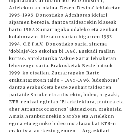
diputazioak antolaturiko 'El Donostian,
Artelekun antolatua. Deseo-Desioa' lehiaketan
1995-1996. Donostiako Adeshoras ideiari
aipamen berezia. dantza taldearekin klaseak
hartu 1987. Zumarragako udaleko eta zenbait
kolaborazio. literatur sarian bigarren 1993-
1994. C.E.P.A.V., Donostiako saria. zinema
'doblaje'-ko eskolan bi 1986. Euskadi mailan
kurtso. antolaturiko 'Azkue Saria' lehiaketan
lehenengo saria. Erakusketak Beste batzuk
1999-ko otsailan. Zumarragako Itarte
erakustaretoan talde - 1995-1996. 'Adeshoras'
dantza erakusketa beste zenbait taldearen
partaide Sarobe eta artistekin, bideo, argazki,
ETB-rentzat eginiko 'El arkitektura, pintura eta
abar Arrancacorazones' aktuazioan. erakutsiz.
Amaia Aranbururekin Sarobe eta Artelekun
egina eta eginiko bideo instalazio bat ETB-n
erakutsia. aurkeztu genuen. - Argazkilari