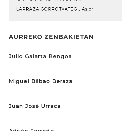
LARRAZA GORROTXATEGI, Asier
AURREKO ZENBAKIETAN
Irakurri
Julio Galarta Bengoa
Irakurri
Miguel Bilbao Beraza
Irakurri
Juan José Urraca
Irakurri