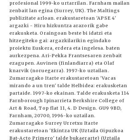
profesional 1999-ko urtarrilan. Farnham mailan
zenbait lan egina (Surrey, UK). The Maltings
publizitate arloan. erakustaretoan 'APSE 4'
argazki - Hiru hizkuntza arazorik gabe
erakusketa. Oraingoan beste bi idatzi eta
hitzegiteko gai: argazkilarikin egindako
proiektu Euskera, erdera eta ingelesa. baten
aurkezpena. Ari-Pekka Frantsesaren zenbait
ezagupen. Auvinen (finlandiarra) eta Olaf
knarvik (noruegarra). 1997-ko uztailan.
Zumarragako Itarte erakustaretoan 'Vacas
mirando a un tren' talde Helbidea: erakusketan
partaide. 1997-ko ekainan. Talde erakusketa 114
Farnborough Ipinarrieta Berkshire College of
Art & Road, Top flat 11, 4. D Design. GU9 9BD,
Farnham, 20700, 1996-ko uztailan.
Zumarragako Surrey Urretxu Itarte
erakustaretoan 'Ekintza UK (Uztaila Gipuzkoa
Bat-Acto Primero' talde bukaerarte) (Uztaila