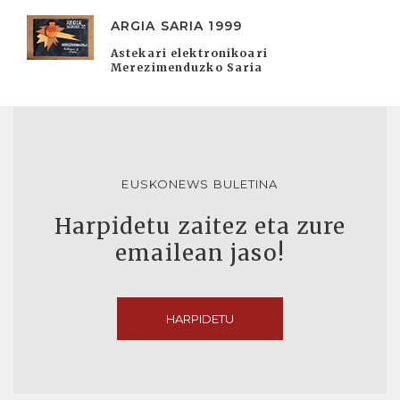
ARGIA SARIA 1999
Astekari elektronikoari
Merezimenduzko Saria
EUSKONEWS BULETINA
Harpidetu zaitez eta zure
emailean jaso!
HARPIDETU