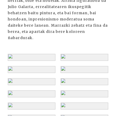
herriak, bide eta hodeiak. Artista figuratiboa da
Julio Galarta, errealitatearen ikuspegitik
behatzen baitu pintura, eta bai forman, bai
hondoan, inpresionismo moderatua soma
daiteke bere lanean. Marrazki zehatz eta fina da
berea, eta apartak dira bere koloreen
ñabardurak.