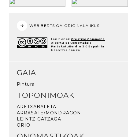
WEB BERTSIOA ORIGINALA IKUSI
Lan honek
Creative Commons
Aitortu-EzKomertziala-
PartekatuBerdin 3.0 Espainia
lizentzia dauka.
GAIA
Pintura
TOPONIMOAK
ARETXABALETA
ARRASATE/MONDRAGON
LEINTZ-GATZAGA
ORIO
ONOMASTIKOAK