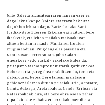
Julio Galarta arrasatearraren lanean ezer ez
dago lekuz kanpo; kolore eta trazu bakoitza
dagokion lekuan dago. Bartzelonako Sant
Jordiko Arte Ederren Eskolan egin zituen bere
ikasketak, eta lehen mailako maisuak izan
zituen bertan irakasle: Muntaner irudien
mugimenduan, Puigdengolas paisaian eta
Santasusana erretratuan. Julio Galarta
gipuzkoar -edo euskal- eskolako kidea da,
paisajismo tardoimpresionistarik garbienekoa.
Kolore sorta paregabea erabiltzen du, tonu eta
ñabardurez betea. Bere lanean maiztasun
gehienez islatzen dituen paisaiak Orio, Arrasate,
Leintz Gatzaga, Aretxabaleta, Landa, Errioxa eta
Nafarroakoak dira, eta bere obra osoan zehar
topa daitezke zuhaitz eta errekak, mendi eta