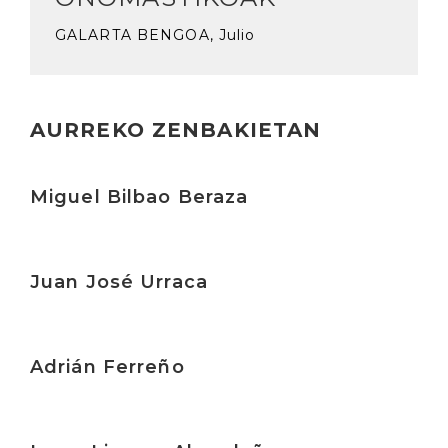
GALARTA BENGOA, Julio
AURREKO ZENBAKIETAN
Irakurri
Miguel Bilbao Beraza
Irakurri
Juan José Urraca
Irakurri
Adrián Ferreño
Irakurri