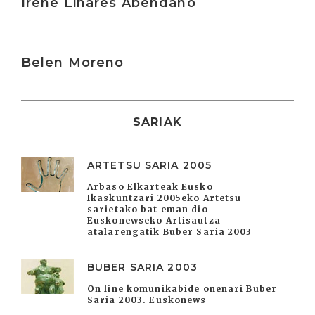
Irene Linares Abendaño
Irakurri
Belen Moreno
SARIAK
ARTETSU SARIA 2005
Arbaso Elkarteak Eusko
Ikaskuntzari 2005eko Artetsu
sarietako bat eman dio
Euskonewseko Artisautza
atalarengatik Buber Saria 2003
BUBER SARIA 2003
On line komunikabide onenari Buber
Saria 2003. Euskonews