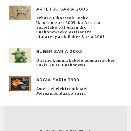
ARTETSU SARIA 2005
Arbaso Elkarteak Eusko
Ikaskuntzari 2005eko Artetsu
sarietako bat eman dio
Euskonewseko Artisautza
atalarengatik Buber Saria 2003
BUBER SARIA 2003
On line komunikabide onenari Buber
Saria 2003. Euskonews
ARGIA SARIA 1999
Astekari elektronikoari
Merezimenduzko Saria