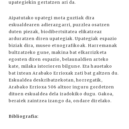
upategiekin gertatzen ari da.
Aipatutako upategi mota guztiak dira
eskualdearen adierazgarri, puzzlea osatzen
duten piezak, biodibertsitatea elikatzeaz
arduratzen diren upategiak. Upategiak espazio
biziak dira, museo etnografikoak. Harremanak
bultzatzeko gune, makina bat elkarrizketa
egosten diren espazio, belaunaldien arteko
kate, milaka istorioren bilgune. Eta hauetako
bat ixtean Arabako Errioxak zati bat galtzen du.
Eskualdea deskribatzekotan, horregatik,
Arabako Errioxa 506 altxor inguru gordetzen
dituen eskualdea dela iradokiko dugu. Gakoa,
beraiek zaintzea izango da, ondare direlako.
Bibliografia: