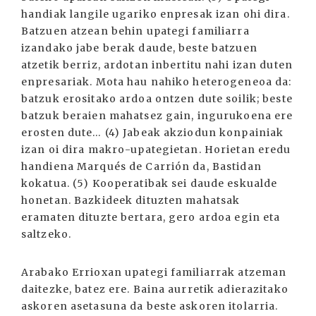
handiak langile ugariko enpresak izan ohi dira.
Batzuen atzean behin upategi familiarra
izandako jabe berak daude, beste batzuen
atzetik berriz, ardotan inbertitu nahi izan duten
enpresariak. Mota hau nahiko heterogeneoa da:
batzuk erositako ardoa ontzen dute soilik; beste
batzuk beraien mahatsez gain, ingurukoena ere
erosten dute… (4) Jabeak akziodun konpainiak
izan oi dira makro-upategietan. Horietan eredu
handiena Marqués de Carrión da, Bastidan
kokatua. (5) Kooperatibak sei daude eskualde
honetan. Bazkideek dituzten mahatsak
eramaten dituzte bertara, gero ardoa egin eta
saltzeko.
Arabako Errioxan upategi familiarrak atzeman
daitezke, batez ere. Baina aurretik adierazitako
askoren asetasuna da beste askoren itolarria.