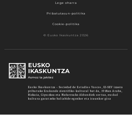
Lege oharra
Pribatutasun-politika
Cookie-politika
© Eusko Ikaskuntza 2026
EUSKO
IKASKUNTZA
Asmoz ta jakitez
Eusko Ikaskuntza - Sociedad de Estudios Vascos, EI-SEV izaera
pribatuko Erakunde zientifiko-kultural bat da, 1918an Araba,
Bizkaia, Gipuzkoa eta Nafarroako Aldundiek sortua, euskal
kultura garatzeko baliabide egonkor eta iraunkor gisa