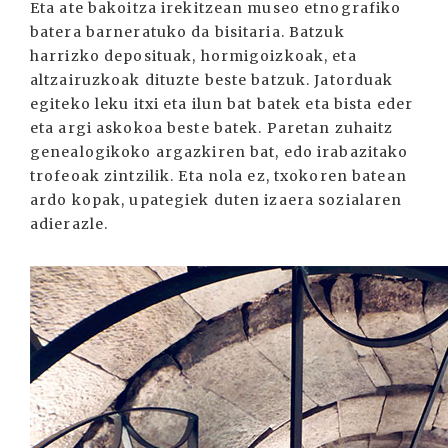
Eta ate bakoitza irekitzean museo etnografiko
batera barneratuko da bisitaria. Batzuk
harrizko deposituak, hormigoizkoak, eta
altzairuzkoak dituzte beste batzuk. Jatorduak
egiteko leku itxi eta ilun bat batek eta bista eder
eta argi askokoa beste batek. Paretan zuhaitz
genealogikoko argazkiren bat, edo irabazitako
trofeoak zintzilik. Eta nola ez, txokoren batean
ardo kopak, upategiek duten izaera sozialaren
adierazle.