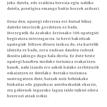
joko dutela, edo eraikina berezia egin nahiko
dutela, prestigioa emango baitio horrek ardoari.
Dena den, upategi ederrena ere hutsal bihur
daiteke istoriorik gordetzen ez badu.
Horregatik da Arabako Errioxako 506 upategiei
begiratzea interesgarria. Ia herri bakoitzak
upategiak biltzen dituen txokoa du, eta kartelik
idatzita ez badu, zoru ondoan dauden
tuferak
ikusita jakingo dugu hala direla. Ez dute beste
upategi handien moduko turismoa erakartzen
hauek, nahi izanda ere askok halako zerbitzurik
eskaintzen ez dutelako. Bertako turismoa
sustengatzen dute; batzuk noiz behinkako
bizkaitar edo gipuzkoar autobuskadak ekarriz,
eta gehienek inguruko lagun talde txikiei edota
bezeroei ateak irekiz.