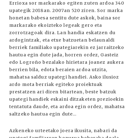
Errioxa sor markarako egiten zuten ardoa 340
upategik 2018an. 2007an 520 ziren. Sor marka
honetan babesa sentitu dute askok, baina sor
markarako ekoizteko legeak gero eta
zorrotzagoak dira. Lan handia eskatzen du
ardogintzak, eta etxe batzuetan belaunaldi
berriek familiako upategiarekin ez jarraitzeko
hautua egin dute jada, horren ordez, Gasteiz
edo Logroño bezalako hirietara joanez aukera
berrien bila, edota beraien ardoa utzita,
mahatsa salduz upategi handiei. Asko ilusioz
ardo mota berriak egiteko proiektuak
prestatzen ari diren bitartean, beste batzuk
upategi handiek eskaini ditzaketen prezioekin
tentatuta daude, eta ardoa egin ordez, mahatsa
saltzeko hautua egin dute...
Azkeneko urteetako joera ikusita, nabari da