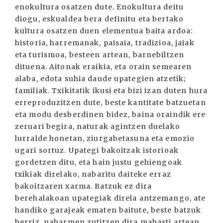
enokultura osatzen dute. Enokultura deitu
diogu, eskualdea bera definitu eta bertako
kultura osatzen duen elementua baita ardoa:
historia, harremanak, paisaia, tradizioa, jaiak
eta turismoa, besteen artean, barnebiltzen
dituena. Aitonak eraikia, eta orain semearen
alaba, edota suhia daude upategien atzetik;
familiak. Txikitatik ikusi eta bizi izan duten hura
erreproduzitzen dute, beste kantitate batzuetan
eta modu desberdinen bidez, baina oraindik ere
zeruari begira, naturak agintzen duelako
lurralde honetan, ziurgabetasuna eta emozio
ugari sortuz. Upategi bakoitzak istorioak
gordetzen ditu, eta hain justu gehiengoak
txikiak direlako, nabaritu daiteke erraz
bakoitzaren xarma. Batzuk ez dira
berehalakoan upategiak direla antzemango, ate
handiko garajeak ematen baitute, beste batzuk
berriz, nabarmen zutitzen dira mahasti artean.