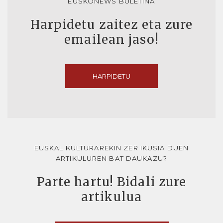
EUSKONEWS BULETINA
Harpidetu zaitez eta zure
emailean jaso!
HARPIDETU
EUSKAL KULTURAREKIN ZER IKUSIA DUEN
ARTIKULUREN BAT DAUKAZU?
Parte hartu! Bidali zure
artikulua