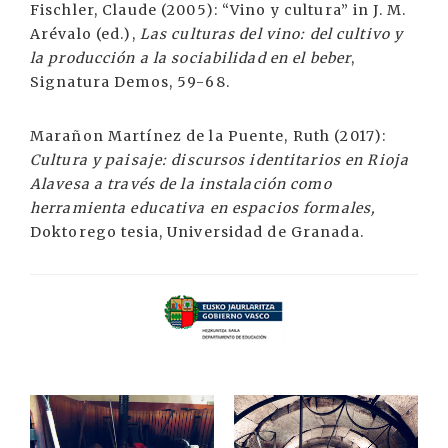
Fischler, Claude (2005): “Vino y cultura” in J. M.
Arévalo (ed.),
Las culturas del vino: del cultivo y
la producción a la sociabilidad en el beber
,
Signatura Demos, 59-68.
Marañon Martínez de la Puente, Ruth (2017):
Cultura y paisaje: discursos identitarios en Rioja
Alavesa a través de la instalación como
herramienta educativa en espacios formales,
Doktorego tesia, Universidad de Granada.