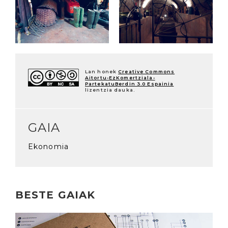
Lan honek
Creative Commons
Aitortu-EzKomertziala-
PartekatuBerdin 3.0 Espainia
lizentzia dauka.
GAIA
Ekonomia
BESTE GAIAK
Irakurri