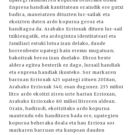
upategi familiarren kopurua beheraka doala.
Enpresa handiak kantitatean oraindik ere gutxi
badira, maneiatzen dituzten lur-sailak eta
ekoizten duten ardo kopurua geroz eta
handiagoa da. Arabako Errioxak dituen lur-sail
txikiengatik, eta ardogintza identitateari eta
familiari estuki lotua izan delako, daude
horrenbeste upategi hain eremu mugatuan;
bakoitzak berea izan duelako. Ebroz beste
aldera egitea besterik ez dago, lursail handiak
eta enpresa handiak ikusteko. Sor markaren
barruan Errioxak 425 upategi zituen 2018an,
Arabako Errioxak 340, esan dugunez. 235 milioi
litro ardo ekoitzi ziren urte hartan Errioxan,
Arabako Errioxako 80 milioi litroren aldean.
Orain, badirudi, ekoitzitako ardo kopurua
mantendu edo handitzen bada ere, upategien
kopurua beheraka doala eta hau Errioxa sor
markaren barruan eta kanpoan dauden