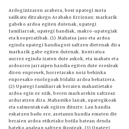
Ardogintzaren arabera, bost upategi mota
sailkatu ditzakegu Arabako Errioxan: markarik
gabeko ardoa egiten dutenak, upategi
familiarrak, upategi handiak, makro-upategiak
eta kooperatibak. (1) Mahatsa jaso eta ardoa
eginda upategi handiagoei saltzen dietenak dira
markarik gabe egiten dutenak. Kontratua
aurrez eginda izaten dute askok, eta mahats eta
ardoaren jarraipen handia egiten dute erosleak
diren enpresek, horretarako noiz behinka
enpresako enologoak bidaliz ardoa behatzera.
(2) Upategi familiarrak beraien mahastietako
ardoa egin ez ezik, beren markarekin saltzeaz
arduratzen dira. Mahastiko lanak, upategikoak
eta salmentakoak egiten dituzte. Lan handia
eskatzen badu ere, asetasun handia ematen die
beraien ardoa etiketako botila batean denda
bateko apalean saltzen ikusteak. (3) Upategi