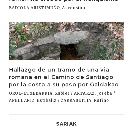
BADIOLA ARIZTIMUÑO, Ascensión
Irakurri
Hallazgo de un tramo de una vía
romana en el Camino de Santiago
por la costa a su paso por Galdakao
ORUE-ETXEBARRIA, Xabier / ARTARAZ, Joseba /
APELLANIZ, Estibaliz / ZARRABEITIA, Rufino
SARIAK