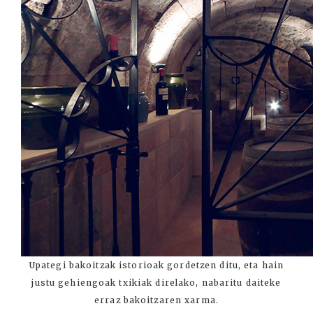
Upategi bakoitzak istorioak gordetzen ditu, eta hain
justu gehiengoak txikiak direlako, nabaritu daiteke
erraz bakoitzaren xarma.