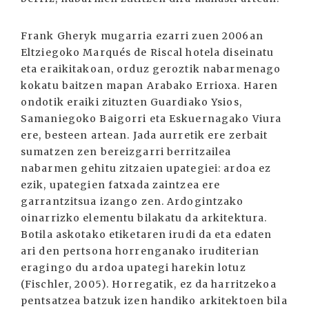
Frank Gheryk mugarria ezarri zuen 2006an
Eltziegoko Marqués de Riscal hotela diseinatu
eta eraikitakoan, orduz geroztik nabarmenago
kokatu baitzen mapan Arabako Errioxa. Haren
ondotik eraiki zituzten Guardiako Ysios,
Samaniegoko Baigorri eta Eskuernagako Viura
ere, besteen artean. Jada aurretik ere zerbait
sumatzen zen bereizgarri berritzailea
nabarmen gehitu zitzaien upategiei: ardoa ez
ezik, upategien fatxada zaintzea ere
garrantzitsua izango zen. Ardogintzako
oinarrizko elementu bilakatu da arkitektura.
Botila askotako etiketaren irudi da eta edaten
ari den pertsona horrenganako iruditerian
eragingo du ardoa upategi harekin lotuz
(Fischler, 2005). Horregatik, ez da harritzekoa
pentsatzea batzuk izen handiko arkitektoen bila