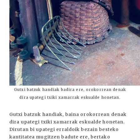
Gutxi batzuk handiak badira ere, orokorrean denak
dira upategi txiki xamarrak eskualde honetan.
Gutxi batzuk handiak, baina orokorrean denak
dira upategi txiki xamarrak eskualde honetan.
Dirutan bi upategi erraldoik bezain besteko
kantitatea mugitzen badute ere, bertako