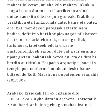
mahats-bilketan, milaka kilo mahats-lukuk jo-
muga izaten dutena, eta barriketan ardoak
ontzen aurkitu ditzakegun guneak. Erabilera
praktikoa eta funtzionala dute, baina eta batez
ere, XXI. mendeko upategiak aztertu nahi
badira, definizio hori konplexuagoa bilakatzen
da. Izan ere, arkitekturak, museografiak,
turismoak, jatetxeek edota elkarte
gastronomikoek egiten dute bat gaur egungo
upategietan; bakoitzak berea du, eta ez dira bi
berdin aurkituko. “Espacio arquetipal, social y
templo postmoderno” moduan deskribatuz
biltzen du Ruth Marañonek upategien esanahia
(2017: 30).
Arabako Errioxak 11.545 biztanle ditu
EUSTATeko 2019ko datuen arabera. Horietatik
2.500 herritar baino gehiago mahastizainak