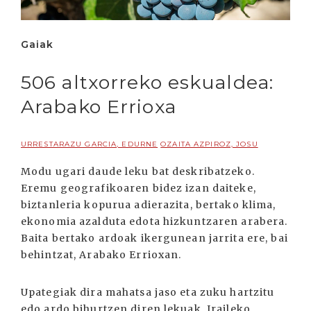
Gaiak
506 altxorreko eskualdea:
Arabako Errioxa
URRESTARAZU GARCIA, EDURNE
OZAITA AZPIROZ, JOSU
Modu ugari daude leku bat deskribatzeko.
Eremu geografikoaren bidez izan daiteke,
biztanleria kopurua adierazita, bertako klima,
ekonomia azalduta edota hizkuntzaren arabera.
Baita bertako ardoak ikergunean jarrita ere, bai
behintzat, Arabako Errioxan.
Upategiak dira mahatsa jaso eta zuku hartzitu
edo ardo bihurtzen diren lekuak. Iraileko