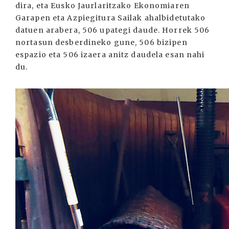
dira, eta Eusko Jaurlaritzako Ekonomiaren
Garapen eta Azpiegitura Sailak ahalbidetutako
datuen arabera, 506 upategi daude. Horrek 506
nortasun desberdineko gune, 506 bizipen
espazio eta 506 izaera anitz daudela esan nahi
du.