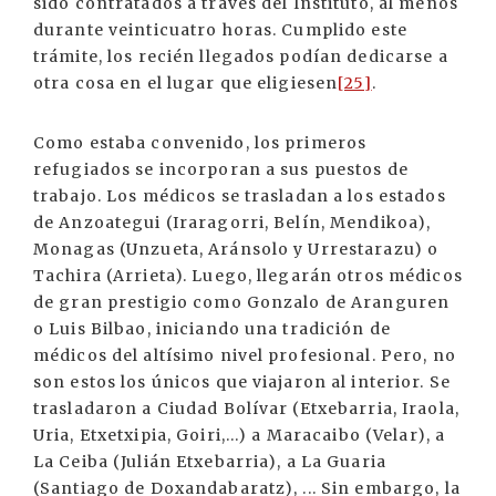
sido contratados a través del Instituto, al menos
durante veinticuatro horas. Cumplido este
trámite, los recién llegados podían dedicarse a
otra cosa en el lugar que eligiesen
[25]
.
Como estaba convenido, los primeros
refugiados se incorporan a sus puestos de
trabajo. Los médicos se trasladan a los estados
de Anzoategui (Iraragorri, Belín, Mendikoa),
Monagas (Unzueta, Aránsolo y Urrestarazu) o
Tachira (Arrieta). Luego, llegarán otros médicos
de gran prestigio como Gonzalo de Aranguren
o Luis Bilbao, iniciando una tradición de
médicos del altísimo nivel profesional. Pero, no
son estos los únicos que viajaron al interior. Se
trasladaron a Ciudad Bolívar (Etxebarria, Iraola,
Uria, Etxetxipia, Goiri,...) a Maracaibo (Velar), a
La Ceiba (Julián Etxebarria), a La Guaria
(Santiago de Doxandabaratz), ... Sin embargo, la