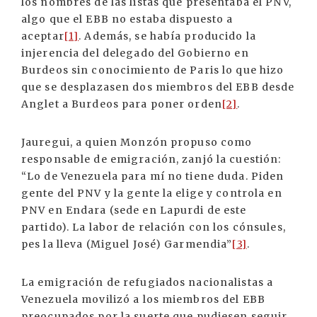
los nombres de las listas que presentaba el PNV,
algo que el EBB no estaba dispuesto a
aceptar
[1]
. Además, se había producido la
injerencia del delegado del Gobierno en
Burdeos sin conocimiento de Paris lo que hizo
que se desplazasen dos miembros del EBB desde
Anglet a Burdeos para poner orden
[2]
.
Jauregui, a quien Monzón propuso como
responsable de emigración, zanjó la cuestión:
“Lo de Venezuela para mí no tiene duda. Piden
gente del PNV y la gente la elige y controla en
PNV en Endara (sede en Lapurdi de este
partido). La labor de relación con los cónsules,
pes la lleva (Miguel José) Garmendia”
[3]
.
La emigración de refugiados nacionalistas a
Venezuela movilizó a los miembros del EBB
preocupados por la suerte que pudiesen seguir