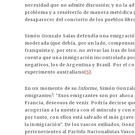
necesidad que no admite discusión; y no la ad
problema y a resolverlo de manera metódica y
desaparecer del concierto de los pueblos libr
Simón Gonzalo Salas defendía una emigraci
moderada (que debía, por un lado, compensa
franquista y, por otro, no avivar las iras de l
cuenta que una inmigración incontrolada podr
negativos, los de Argentina y Brasil. Por el c
experimento australiano
[5]
.
En un momento de su
Informe,
Simón Gonzalo
emigrantes?:
“Esos emigrantes son por ahora 8
Francia, deseosos de venir. Podría decirse qu
acogerían a la nuestra con el músculo y con el
por tanto, con ellos está salvado el más gra
la inmigración”. De los vascos exiliados, Gon
pertenecientes al Partido Nacionalistas Vasco: