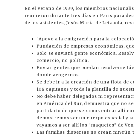
En el verano de 1939, los miembros nacionalis
reunieron durante tres días en Paris para de
de los asistentes, Jesús María de Leizaola, r
“Apoyo a la emigración para la colocació
Fundación de empresas económicas, que
Solo se enviará gente económica. Resolv
comercio, no política.
Enviar gentes que puedan resolverse fáci
donde acogernos.
Se debe ir a la creación de una flota de 
108 capitanes y toda la plantilla de nue
No debe haber delegados ni representació
en América del Sur, demuestra que no se 
partidario de que sepamos entrar allí co
demostremos ser un cuerpo especial y sup
vayamos a ser allí los “maquetos” de Ven
Las familias dispersas no crean ningún 