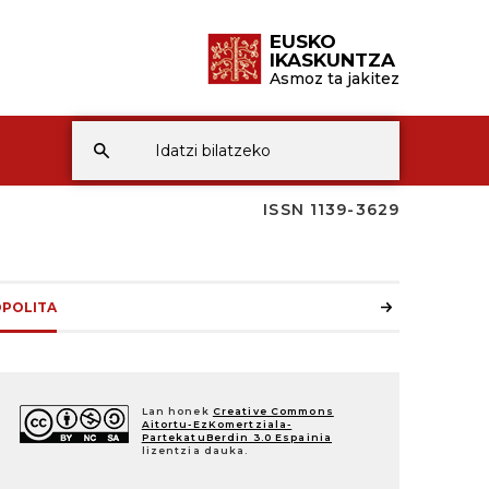
EUSKO
IKASKUNTZA
Asmoz ta jakitez
ISSN 1139-3629
POLITA
Lan honek
Creative Commons
Aitortu-EzKomertziala-
PartekatuBerdin 3.0 Espainia
lizentzia dauka.