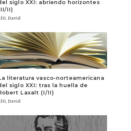
del siglo XXI: abriendo horizontes
(II/II)
RÍO, David
rakurri
La literatura vasco-norteamericana
del siglo XXI: tras la huella de
Robert Laxalt (I/II)
RÍO, David
rakurri