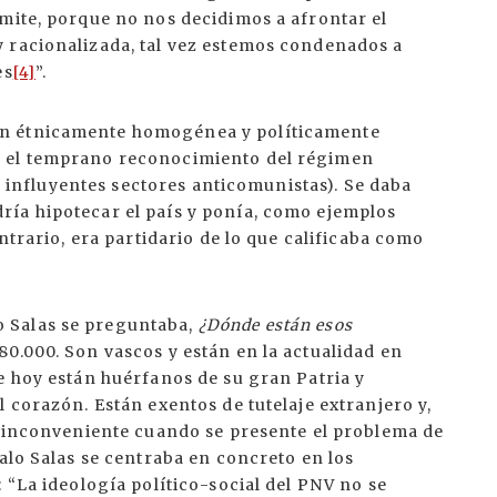
mite, porque no nos decidimos a afrontar el
 racionalizada, tal vez estemos condenados a
es
[4]
”.
ón étnicamente homogénea y políticamente
r el temprano reconocimiento del régimen
os influyentes sectores anticomunistas). Se daba
ía hipotecar el país y ponía, como ejemplos
ontrario, era partidario de lo que calificaba como
 Salas se preguntaba,
¿Dónde están esos
0.000. Son vascos y están en la actualidad en
e hoy están huérfanos de su gran Patria y
 corazón. Están exentos de tutelaje extranjero y,
ve inconveniente cuando se presente el problema de
zalo Salas se centraba en concreto en los
 “La ideología político-social del PNV no se