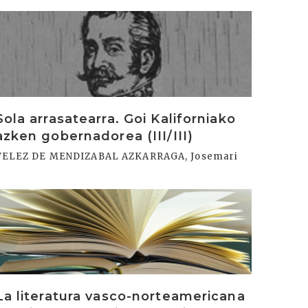
rakurri
Sola arrasatearra. Goi Kaliforniako
azken gobernadorea (III/III)
VELEZ DE MENDIZABAL AZKARRAGA, Josemari
rakurri
La literatura vasco-norteamericana