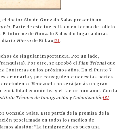
, el doctor Simón Gonzalo Salas presentó un
zuela.
Parte de este fue editado en forma de folleto
s. El informe de Gonzalo Salas dio lugar a duras
l diario
Hierro
de Bilbao
[2]
.
chos de singular importancia. Por un lado,
ranquista). Por otro, se aprobó el
Plan Trienal
que
ez Contreras en los próximos años. En el Punto 7
 estacionaria y por consiguiente necesita aportes
crecimiento. Venezuela no será jamás un gran
otencialidad económica y el factor humano”. Con la
stituto Técnico de Inmigración y Colonización
[3]
.
r Gonzalo Salas. Este partía de la premisa de la
ación proclamada en todos los medios de
íamos alusión: “La inmigración es pues una