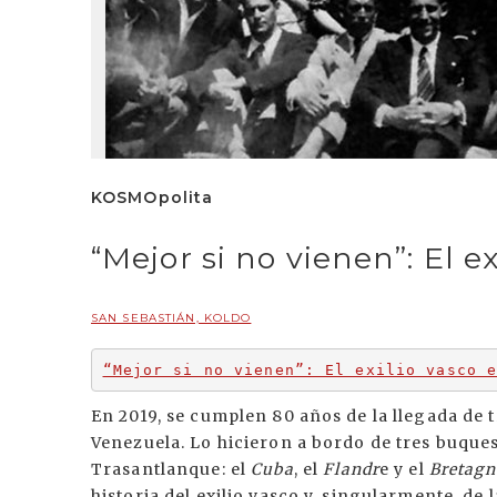
KOSMOpolita
“Mejor si no vienen”: El ex
SAN SEBASTIÁN, KOLDO
“Mejor si no vienen”: El exilio vasco 
En 2019, se cumplen 80 años de la llegada de 
Venezuela. Lo hicieron a bordo de tres buqu
Trasantlanque: el
Cuba
, el
Flandr
e y el
Bretagn
historia del exilio vasco y, singularmente, de l