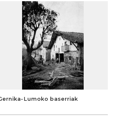
rakurri
Gernika-Lumoko baserriak