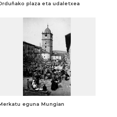
Orduñako plaza eta udaletxea
rakurri
Merkatu eguna Mungian