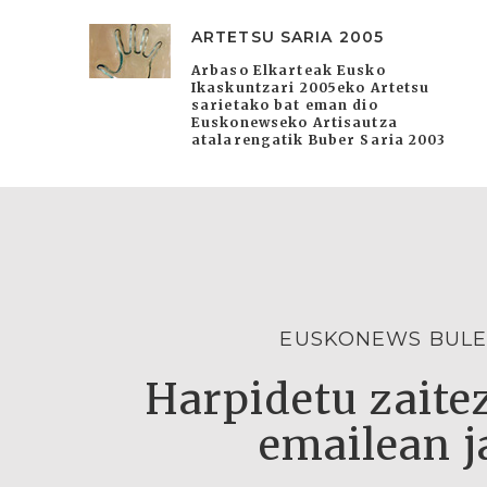
ARTETSU SARIA 2005
Arbaso Elkarteak Eusko
Ikaskuntzari 2005eko Artetsu
sarietako bat eman dio
Euskonewseko Artisautza
atalarengatik Buber Saria 2003
EUSKONEWS BULE
Harpidetu zaitez
emailean j