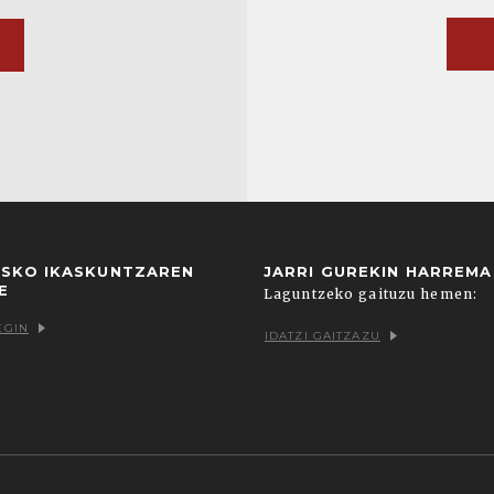
USKO IKASKUNTZAREN
JARRI GUREKIN HARREM
E
Laguntzeko gaituzu hemen:
EGIN
IDATZI GAITZAZU