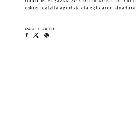
Oharrak: Argazkia 20 x 26 cm-ko kartoi batet
eskuz idatzita ageri da eta egilearen sinadura