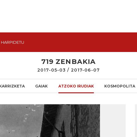
HARPIDETU
719 ZENBAKIA
2017-05-03 / 2017-06-07
KARRIZKETA
GAIAK
ATZOKO IRUDIAK
KOSMOPOLITA