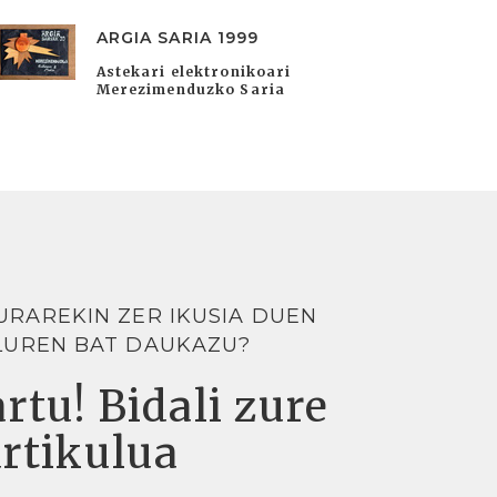
ARGIA SARIA 1999
Astekari elektronikoari
Merezimenduzko Saria
URAREKIN ZER IKUSIA DUEN
LUREN BAT DAUKAZU?
rtu! Bidali zure
artikulua