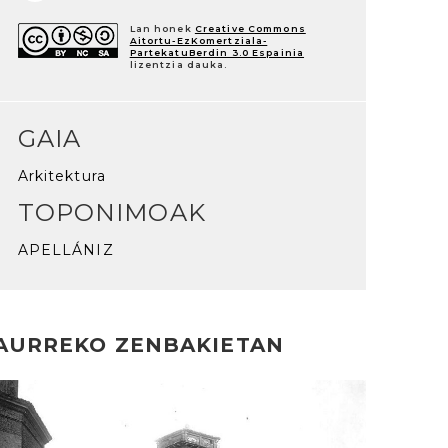
Lan honek
Creative Commons
Aitortu-EzKomertziala-
PartekatuBerdin 3.0 Espainia
lizentzia dauka.
GAIA
Arkitektura
TOPONIMOAK
APELLÁNIZ
AURREKO ZENBAKIETAN
rakurri