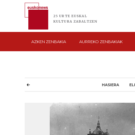
25 URTE
EUSKAL
KULTURA
ZABALTZEN
AZKEN
ZENBAKIA
AURREKO
ZENBAKIAK
HASIERA
EL