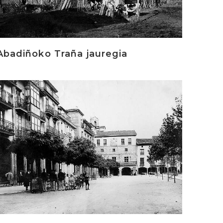
Abadiñoko Traña jauregia
rakurri