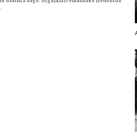
an itsatsita dago. Argazkiari emandako izenburua
.
I