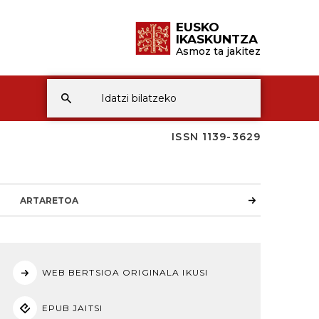
EUSKO
IKASKUNTZA
Asmoz ta jakitez
ISSN 1139-3629
ARTARETOA
WEB BERTSIOA ORIGINALA IKUSI
EPUB JAITSI