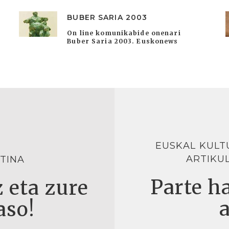
BUBER SARIA 2003
On line komunikabide onenari
Buber Saria 2003. Euskonews
EUSKAL KULT
ARTIKU
TINA
Parte ha
 eta zure
aso!