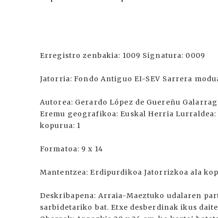
Erregistro zenbakia: 1009 Signatura: 0009
Jatorria: Fondo Antiguo EI-SEV Sarrera modua
Autorea: Gerardo López de Guereñu Galarraga 
Eremu geografikoa: Euskal Herria Lurraldea: 
kopurua: 1
Formatoa: 9 x 14
Mantentzea: Erdipurdikoa Jatorrizkoa ala kop
Deskribapena: Arraia-Maeztuko udalaren part
sarbidetariko bat. Etxe desberdinak ikus dait