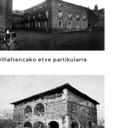
Villafrancako etxe partikularra
rakurri