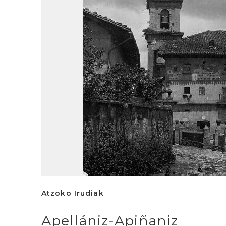
Atzoko Irudiak
Apellániz-Apiñaniz