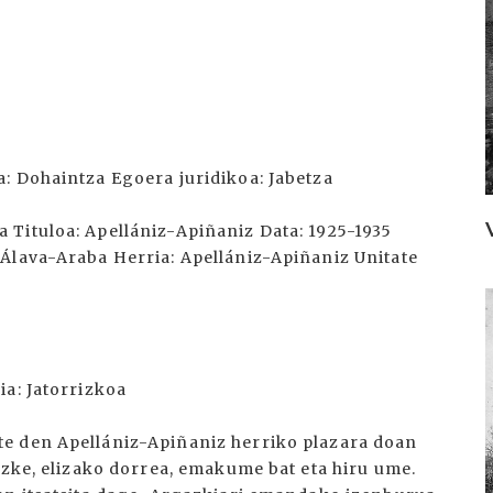
: Dohaintza Egoera juridikoa: Jabetza
Tituloa: Apellániz-Apiñaniz Data: 1925-1935
Álava-Araba Herria: Apellániz-Apiñaniz Unitate
I
ia: Jatorrizkoa
e den Apellániz-Apiñaniz herriko plazara doan
ezke, elizako dorrea, emakume bat eta hiru ume.